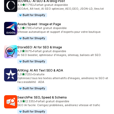
SEOWILL: AI SEO & AI Blog Post
étoile(s) sur 5
4,9
(1 715)
•
Forfait gratuit disponible
1715 avis au total
SEOAnt, Alt text, AI SEO optimizer, AEO,GEO, JSON-LD, llms.txt
Built for Shopify
Avada Speed : Image et Page
étoile(s) sur 5
5,0
(738)
•
Forfait gratuit disponible
738 avis au total
Vitesse automatique et support d'experts pour votre boutique.
Built for Shopify
StoreSEO: AI for SEO & Image
étoile(s) sur 5
5,0
(671)
•
Forfait gratuit disponible
671 avis au total
AI SEO booster, optimiseur d'images, sitemap, balises alt SEO.
Built for Shopify
AltKing: AI Alt Text SEO & ADA
étoile(s) sur 5
5,0
(125)
•
Gratuite
125 avis au total
Optimisez tous les textes alternatifs d’images, améliorez le SEO et
l’accessibilité : ADA
Built for Shopify
SearchPie: SEO, Speed & Schema
étoile(s) sur 5
4,9
(2 335)
•
Forfait gratuit disponible
2335 avis au total
SEO IA facile: Corrigez problèmes, améliorez vitesse et trafic
Built for Shopify