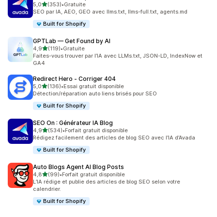
étoile(s) sur 5
5,0
(353)
•
Gratuite
353 avis au total
SEO par IA, AEO, GEO avec llms.txt, llms-full.txt, agents.md
Built for Shopify
GPTLab — Get Found by AI
étoile(s) sur 5
4,9
(119)
•
Gratuite
119 avis au total
Faites-vous trouver par l’IA avec LLMs.txt, JSON-LD, IndexNow et
GA4
Redirect Hero ‑ Corriger 404
étoile(s) sur 5
5,0
(136)
•
Essai gratuit disponible
136 avis au total
Détection/réparation auto liens brisés pour SEO
Built for Shopify
SEO On : Générateur IA Blog
étoile(s) sur 5
4,9
(534)
•
Forfait gratuit disponible
534 avis au total
Rédigez facilement des articles de blog SEO avec l’IA d’Avada
Built for Shopify
Auto Blogs Agent AI Blog Posts
étoile(s) sur 5
4,8
(99)
•
Forfait gratuit disponible
99 avis au total
L’IA rédige et publie des articles de blog SEO selon votre
calendrier.
Built for Shopify