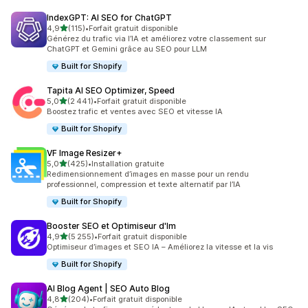
IndexGPT: AI SEO for ChatGPT
étoile(s) sur 5
4,9
(115)
•
Forfait gratuit disponible
115 avis au total
Générez du trafic via l’IA et améliorez votre classement sur
ChatGPT et Gemini grâce au SEO pour LLM
Built for Shopify
Tapita AI SEO Optimizer, Speed
étoile(s) sur 5
5,0
(2 441)
•
Forfait gratuit disponible
2441 avis au total
Boostez trafic et ventes avec SEO et vitesse IA
Built for Shopify
VF Image Resizer+
étoile(s) sur 5
5,0
(425)
•
Installation gratuite
425 avis au total
Redimensionnement d’images en masse pour un rendu
professionnel, compression et texte alternatif par l’IA
Built for Shopify
Booster SEO et Optimiseur d'Im
étoile(s) sur 5
4,9
(5 255)
•
Forfait gratuit disponible
5255 avis au total
Optimiseur d’images et SEO IA – Améliorez la vitesse et la vis
Built for Shopify
AI Blog Agent | SEO Auto Blog
étoile(s) sur 5
4,8
(204)
•
Forfait gratuit disponible
204 avis au total