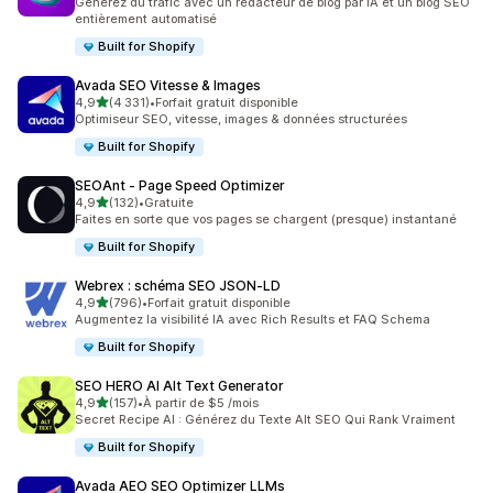
Générez du trafic avec un rédacteur de blog par IA et un blog SEO
entièrement automatisé
Built for Shopify
Avada SEO Vitesse & Images
étoile(s) sur 5
4,9
(4 331)
•
Forfait gratuit disponible
4331 avis au total
Optimiseur SEO, vitesse, images & données structurées
Built for Shopify
SEOAnt ‑ Page Speed Optimizer
étoile(s) sur 5
4,9
(132)
•
Gratuite
132 avis au total
Faites en sorte que vos pages se chargent (presque) instantané
Built for Shopify
Webrex : schéma SEO JSON‑LD
étoile(s) sur 5
4,9
(796)
•
Forfait gratuit disponible
796 avis au total
Augmentez la visibilité IA avec Rich Results et FAQ Schema
Built for Shopify
SEO HERO AI Alt Text Generator
étoile(s) sur 5
4,9
(157)
•
À partir de $5 /mois
157 avis au total
Secret Recipe AI : Générez du Texte Alt SEO Qui Rank Vraiment
Built for Shopify
Avada AEO SEO Optimizer LLMs