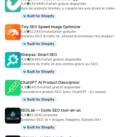
étoile(s) sur 5
5,0
(42 986)
•
Forfait gratuit disponible
42986 avis au total
Avis de produits illimités, y compris les avis photo et vidéo
Built for Shopify
Tiny SEO Speed Image Optimizer
étoile(s) sur 5
5,0
(2 245)
•
Installation gratuite
2245 avis au total
Boostez SEO & trafic IA, vitesse & minimisez les images !
Built for Shopify
Sherpas: Smart SEO
étoile(s) sur 5
4,9
(849)
•
Forfait gratuit disponible
849 avis au total
Générez du trafic et des ventes grâce au SEO.
Built for Shopify
ChatGPT AI Product Description
étoile(s) sur 5
4,9
(457)
•
Forfait gratuit disponible
457 avis au total
Descriptions produit SEO avec ChatGPT - En masse
Built for Shopify
SEOLab — Outils SEO tout‑en‑un
étoile(s) sur 5
5,0
(2 306)
•
Gratuite
2306 avis au total
Boosteur SEO IA + Images, Rapports, Balises Alt+
Built for Shopify