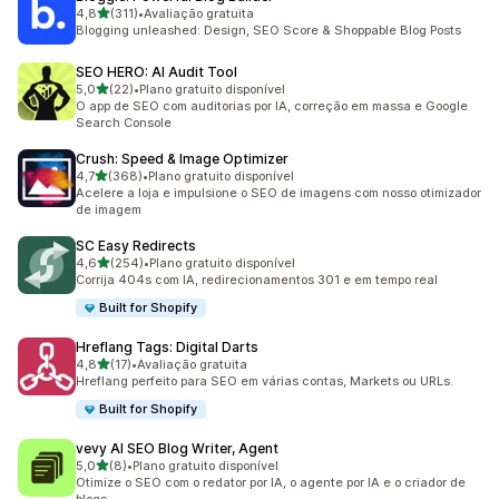
de 5 estrelas
4,8
(311)
•
Avaliação gratuita
311 avaliações ao todo
Blogging unleashed: Design, SEO Score & Shoppable Blog Posts
SEO HERO: AI Audit Tool
de 5 estrelas
5,0
(22)
•
Plano gratuito disponível
22 avaliações ao todo
O app de SEO com auditorias por IA, correção em massa e Google
Search Console
Crush: Speed & Image Optimizer
de 5 estrelas
4,7
(368)
•
Plano gratuito disponível
368 avaliações ao todo
Acelere a loja e impulsione o SEO de imagens com nosso otimizador
de imagem
SC Easy Redirects
de 5 estrelas
4,6
(254)
•
Plano gratuito disponível
254 avaliações ao todo
Corrija 404s com IA, redirecionamentos 301 e em tempo real
Built for Shopify
Hreflang Tags: Digital Darts
de 5 estrelas
4,8
(17)
•
Avaliação gratuita
17 avaliações ao todo
Hreflang perfeito para SEO em várias contas, Markets ou URLs.
Built for Shopify
vevy AI SEO Blog Writer, Agent
de 5 estrelas
5,0
(8)
•
Plano gratuito disponível
8 avaliações ao todo
Otimize o SEO com o redator por IA, o agente por IA e o criador de