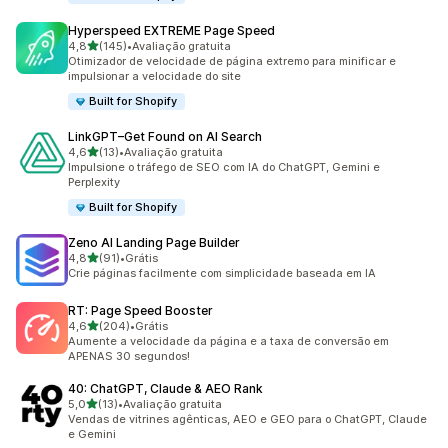
Hyperspeed EXTREME Page Speed
de 5 estrelas
4,8
(145)
•
Avaliação gratuita
145 avaliações ao todo
Otimizador de velocidade de página extremo para minificar e
impulsionar a velocidade do site
Built for Shopify
LinkGPT–Get Found on AI Search
de 5 estrelas
4,6
(13)
•
Avaliação gratuita
13 avaliações ao todo
Impulsione o tráfego de SEO com IA do ChatGPT, Gemini e
Perplexity
Built for Shopify
Zeno AI Landing Page Builder
de 5 estrelas
4,8
(91)
•
Grátis
91 avaliações ao todo
Crie páginas facilmente com simplicidade baseada em IA
RT: Page Speed Booster
de 5 estrelas
4,6
(204)
•
Grátis
204 avaliações ao todo
Aumente a velocidade da página e a taxa de conversão em
APENAS 30 segundos!
40: ChatGPT, Claude & AEO Rank
de 5 estrelas
5,0
(13)
•
Avaliação gratuita
13 avaliações ao todo
Vendas de vitrines agênticas, AEO e GEO para o ChatGPT, Claude
e Gemini