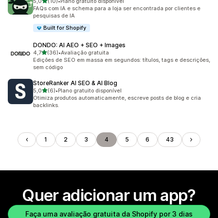
de 5 estrelas
5,0
(10)
•
Plano gratuito disponível
10 avaliações ao todo
FAQs com IA e schema para a loja ser encontrada por clientes e
pesquisas de IA
Built for Shopify
DONDO: AI AEO + SEO + Images
de 5 estrelas
4,7
(36)
•
Avaliação gratuita
36 avaliações ao todo
Edições de SEO em massa em segundos: títulos, tags e descrições,
sem código
StoreRanker AI SEO & AI Blog
de 5 estrelas
5,0
(6)
•
Plano gratuito disponível
6 avaliações ao todo
Otimiza produtos automaticamente, escreve posts de blog e cria
backlinks.
1
2
3
4
5
6
43
Quer adicionar um app?
Faça uma avaliação gratuita da Shopify por 3 dias