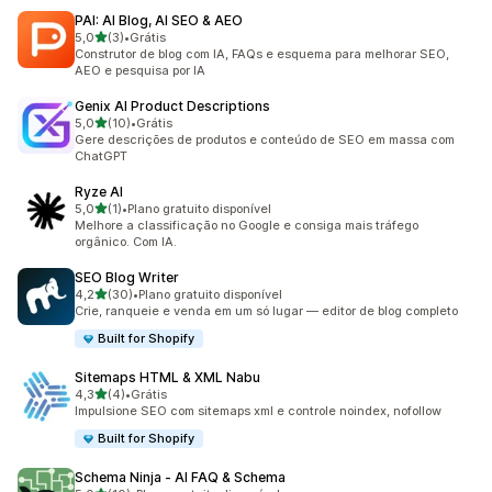
PAI: AI Blog, AI SEO & AEO
de 5 estrelas
5,0
(3)
•
Grátis
3 avaliações ao todo
Construtor de blog com IA, FAQs e esquema para melhorar SEO,
AEO e pesquisa por IA
Genix AI Product Descriptions
de 5 estrelas
5,0
(10)
•
Grátis
10 avaliações ao todo
Gere descrições de produtos e conteúdo de SEO em massa com
ChatGPT
Ryze AI
de 5 estrelas
5,0
(1)
•
Plano gratuito disponível
1 avaliações ao todo
Melhore a classificação no Google e consiga mais tráfego
orgânico. Com IA.
SEO Blog Writer
de 5 estrelas
4,2
(30)
•
Plano gratuito disponível
30 avaliações ao todo
Crie, ranqueie e venda em um só lugar — editor de blog completo
Built for Shopify
Sitemaps HTML & XML Nabu
de 5 estrelas
4,3
(4)
•
Grátis
4 avaliações ao todo
Impulsione SEO com sitemaps xml e controle noindex, nofollow
Built for Shopify
Schema Ninja ‑ AI FAQ & Schema