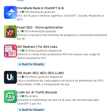
blogs
StoreRank Rank in ChatGPT & AI
de 5 estrelas
5,0
(19)
•
Avaliação gratuita
19 avaliações ao todo
SEO de IA para comércio agêntico: ChatGPT, Claude, Perplexity e
AEO
Yoast SEO ‑ Store optimization
de 5 estrelas
4,7
(157)
•
Avaliação gratuita
157 avaliações ao todo
Otimize a loja para mecanismos de pesquisa e resultados baseados
em IA!
301 Redirect | Fix 404 Links
de 5 estrelas
5,0
(2)
•
Plano gratuito disponível
2 avaliações ao todo
Detecte e corrija links quebrados 404 em massa com o app de
redirecionamento 301
Built for Shopify
URLAudit: SEO, AEO, GEO, LLMO
de 5 estrelas
5,0
(12)
•
Plano gratuito disponível
12 avaliações ao todo
Faça a auditoria de cada página em busca de problemas de SEO,
velocidade, HTML e integridade da loja
LLMs.txt: AI Traffic Booster
de 5 estrelas
5,0
(8)
•
Grátis
8 avaliações ao todo
Aumente a visibilidade da loja na IA para ser encontrada pelo
ChatGPT e por IAs
Built for Shopify