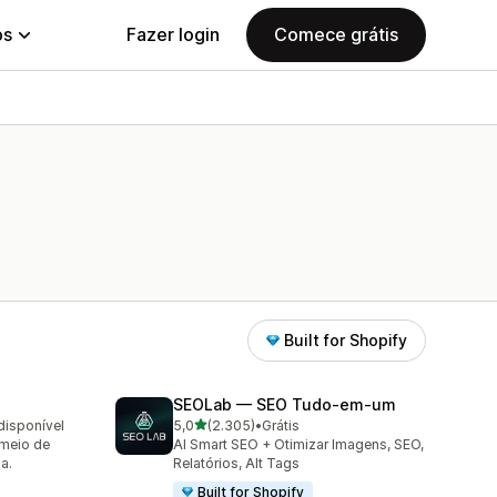
ps
Fazer login
Comece grátis
Built for Shopify
SEOLab — SEO Tudo‑em‑um
de 5 estrelas
disponível
5,0
(2.305)
•
Grátis
2305 avaliações ao todo
 meio de
AI Smart SEO + Otimizar Imagens, SEO,
a.
Relatórios, Alt Tags
Built for Shopify