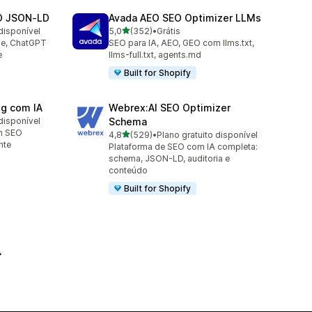
O JSON‑LD
Avada AEO SEO Optimizer LLMs
de 5 estrelas
disponível
5,0
(352)
•
Grátis
352 avaliações ao todo
le, ChatGPT
SEO para IA, AEO, GEO com llms.txt,
e
llms-full.txt, agents.md
Built for Shopify
og com IA
Webrex:AI SEO Optimizer
disponível
Schema
m SEO
de 5 estrelas
4,8
(529)
•
Plano gratuito disponível
529 avaliações ao todo
nte
Plataforma de SEO com IA completa:
schema, JSON-LD, auditoria e
conteúdo
Built for Shopify