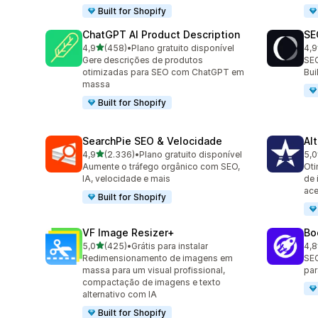
Built for Shopify
ChatGPT AI Product Description
SE
de 5 estrelas
4,9
(458)
•
Plano gratuito disponível
4,9
458 avaliações ao todo
171
Gere descrições de produtos
SEO
otimizadas para SEO com ChatGPT em
Bu
massa
Built for Shopify
SearchPie SEO & Velocidade
Al
de 5 estrelas
4,9
(2.336)
•
Plano gratuito disponível
5,0
2336 avaliações ao todo
126
Aumente o tráfego orgânico com SEO,
Oti
IA, velocidade e mais
de 
ace
Built for Shopify
VF Image Resizer+
Bo
de 5 estrelas
5,0
(425)
•
Grátis para instalar
4,8
425 avaliações ao todo
526
Redimensionamento de imagens em
SEO
massa para um visual profissional,
par
compactação de imagens e texto
alternativo com IA
Built for Shopify