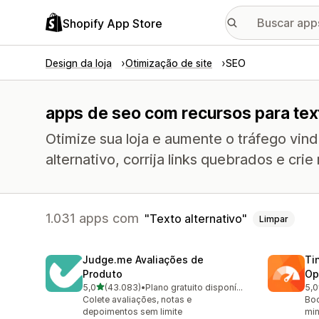
Shopify App Store
Design da loja
Otimização de site
SEO
apps de seo com recursos para text
Otimize sua loja e aumente o tráfego vin
alternativo, corrija links quebrados e crie
1.031 apps com
Texto alternativo
Limpar
Judge.me Avaliações de
Ti
Produto
Op
de 5 estrelas
5,0
(43.083)
•
Plano gratuito disponível
5,0
43083 avaliações ao todo
224
Colete avaliações, notas e
Boo
depoimentos sem limite
min