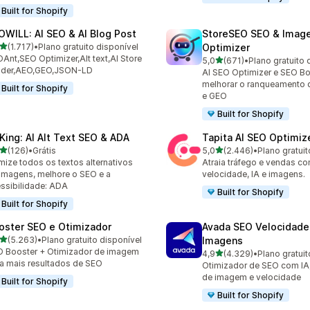
Built for Shopify
OWILL: AI SEO & AI Blog Post
StoreSEO SEO & Imag
de 5 estrelas
(1.717)
•
Plano gratuito disponível
Optimizer
7 avaliações ao todo
Ant,SEO Optimizer,Alt text,AI Store
de 5 estrelas
5,0
(671)
•
Plano gratuito 
671 avaliações ao todo
ilder,AEO,GEO,JSON-LD
AI SEO Optimizer e SEO Bo
melhorar o ranqueamento 
Built for Shopify
e GEO
Built for Shopify
tKing: AI Alt Text SEO & ADA
Tapita AI SEO Optimiz
de 5 estrelas
de 5 estrelas
(126)
•
Grátis
5,0
(2.446)
•
Plano gratuit
 avaliações ao todo
2446 avaliações ao todo
mize todos os textos alternativos
Atraia tráfego e vendas c
imagens, melhore o SEO e a
velocidade, IA e imagens.
ssibilidade: ADA
Built for Shopify
Built for Shopify
oster SEO e Otimizador
Avada SEO Velocidade
de 5 estrelas
(5.263)
•
Plano gratuito disponível
Imagens
3 avaliações ao todo
 Booster + Otimizador de imagem
de 5 estrelas
4,9
(4.329)
•
Plano gratuit
4329 avaliações ao todo
a mais resultados de SEO
Otimizador de SEO com IA,
de imagem e velocidade
Built for Shopify
Built for Shopify