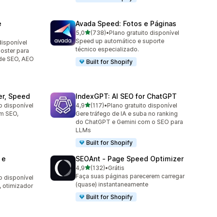
e
Avada Speed: Fotos e Páginas
de 5 estrelas
5,0
(738)
•
Plano gratuito disponível
738 avaliações ao todo
Speed up automático e suporte
disponível
técnico especializado.
oster para
de SEO, AEO
Built for Shopify
er, Speed
IndexGPT: AI SEO for ChatGPT
de 5 estrelas
o disponível
4,9
(117)
•
Plano gratuito disponível
117 avaliações ao todo
om SEO,
Gere tráfego de IA e suba no ranking
do ChatGPT e Gemini com o SEO para
LLMs
Built for Shopify
 e
SEOAnt ‑ Page Speed Optimizer
de 5 estrelas
4,9
(132)
•
Grátis
132 avaliações ao todo
Faça suas páginas parecerem carregar
o disponível
(quase) instantaneamente
 otimizador
Built for Shopify