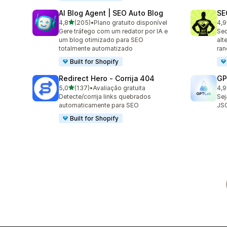
AI Blog Agent | SEO Auto Blog
SE
de 5 estrelas
4,8
(205)
•
Plano gratuito disponível
4,9
205 avaliações ao todo
157
Gere tráfego com um redator por IA e
Sec
um blog otimizado para SEO
alt
totalmente automatizado
ra
Built for Shopify
Redirect Hero ‑ Corrija 404
GP
de 5 estrelas
5,0
(137)
•
Avaliação gratuita
4,9
137 avaliações ao todo
121
Detecte/corrija links quebrados
Sej
automaticamente para SEO
JS
Built for Shopify