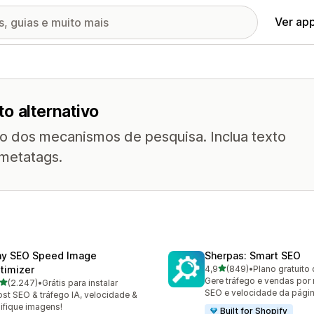
Ver ap
o alternativo
do dos mecanismos de pesquisa. Inclua texto
 metatags.
ny SEO Speed Image
Sherpas: Smart SEO
de 5 estrelas
timizer
4,9
(849)
•
Plano gratuito 
849 avaliações ao todo
Gere tráfego e vendas por
de 5 estrelas
(2.247)
•
Grátis para instalar
7 avaliações ao todo
SEO e velocidade da págin
st SEO & tráfego IA, velocidade &
ifique imagens!
Built for Shopify