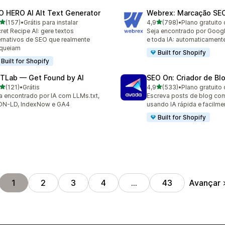
O HERO AI Alt Text Generator
Webrex: Marcação SE
de 5 estrelas
de 5 estrelas
(157)
•
Grátis para instalar
4,9
(798)
•
Plano gratuito 
 avaliações ao todo
798 avaliações ao todo
ret Recipe AI: gere textos
Seja encontrado por Goog
ernativos de SEO que realmente
e toda IA: automaticament
nqueiam
Built for Shopify
Built for Shopify
TLab — Get Found by AI
SEO On: Criador de Bl
de 5 estrelas
de 5 estrelas
(121)
•
Grátis
4,9
(533)
•
Plano gratuito 
 avaliações ao todo
533 avaliações ao todo
a encontrado por IA com LLMs.txt,
Escreva posts de blog co
ON-LD, IndexNow e GA4
usando IA rápida e facilme
Built for Shopify
Avançar
1
2
3
4
…
43