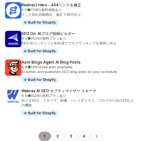
Redirect Hero ‑ 404リンクを修正
5つ星中
5.0
(136)
•
無料体験あり
合計レビュー数：136件
リンク切れ自動検出・修正でSEO向上
Built for Shopify
SEO On: AIブログ投稿ビルダー
5つ星中
4.9
(534)
•
無料プランあり
合計レビュー数：534件
SEO AIコンテンツとAI生成でブログランキングを簡単に向上
Built for Shopify
Auto Blogs Agent AI Blog Posts
5つ星中
4.8
(99)
•
Free plan available
合計レビュー数：99件
AI writes and publishes SEO blog posts on your schedule.
Built for Shopify
Webrex AI SEO オプティマイザー スキーマ
5つ星中
4.8
(529)
•
無料プランあり
合計レビュー数：529件
AIメタSEO、スキーマ、画像、パンくずリスト、ブログのための25以上
の機能
Built for Shopify
1
2
3
4