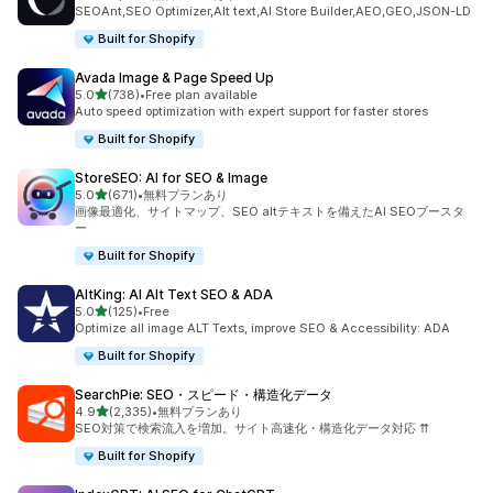
合計レビュー数：1715件
SEOAnt,SEO Optimizer,Alt text,AI Store Builder,AEO,GEO,JSON-LD
Built for Shopify
Avada Image & Page Speed Up
5つ星中
5.0
(738)
•
Free plan available
合計レビュー数：738件
Auto speed optimization with expert support for faster stores
Built for Shopify
StoreSEO: AI for SEO & Image
5つ星中
5.0
(671)
•
無料プランあり
合計レビュー数：671件
画像最適化、サイトマップ、SEO altテキストを備えたAI SEOブースタ
ー
Built for Shopify
AltKing: AI Alt Text SEO & ADA
5つ星中
5.0
(125)
•
Free
合計レビュー数：125件
Optimize all image ALT Texts, improve SEO & Accessibility: ADA
Built for Shopify
SearchPie: SEO・スピード・構造化データ
5つ星中
4.9
(2,335)
•
無料プランあり
合計レビュー数：2335件
SEO対策で検索流入を増加。サイト高速化・構造化データ対応 ⇈
Built for Shopify