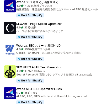
Avada SEO 高速化と画像最適化
5つ星中
4.9
(4,331)
•
無料プランあり
合計レビュー数：4331件
画像最適化、速度最適化機能を備えたスマート AI SEO 最適化ツール
Built for Shopify
SEOAnt ‑ Page Speed Optimizer
5つ星中
4.9
(132)
•
無料
合計レビュー数：132件
ページがほぼ瞬時に読み込まれるように
Built for Shopify
Webrex: SEO スキーマ JSON‑LD
5つ星中
4.9
(796)
•
無料プランあり
合計レビュー数：796件
Google、ChatGPT、あらゆるAI検索で見つかる:自動で
Built for Shopify
SEO HERO AI Alt Text Generator
5つ星中
4.9
(157)
•
月額$5から
合計レビュー数：157件
Secret Recipe AI: 実際にランクアップするSEO alt textを生成
Built for Shopify
Avada AEO SEO Optimizer LLMs
5つ星中
5.0
(353)
•
Free
合計レビュー数：353件
AI SEO, AEO, GEO with llms.txt, llms-full,txt, agents.md
Built for Shopify