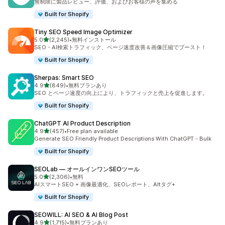
無制限に製品レビュー、評価、およびお客様の声を集める
Built for Shopify
Tiny SEO Speed Image Optimizer
5つ星中
5.0
(2,245)
•
無料インストール
合計レビュー数：2245件
SEO・AI検索トラフィック、ページ速度改善＆画像圧縮でブースト！
Built for Shopify
Sherpas: Smart SEO
5つ星中
4.9
(849)
•
無料プランあり
合計レビュー数：849件
SEO とページ速度の向上により、トラフィックと売上を促進します。
Built for Shopify
ChatGPT AI Product Description
5つ星中
4.9
(457)
•
Free plan available
合計レビュー数：457件
Generate SEO Friendly Product Descriptions With ChatGPT - Bulk
Built for Shopify
SEOLab — オールインワンSEOツール
5つ星中
5.0
(2,306)
•
無料
合計レビュー数：2306件
AIスマートSEO + 画像最適化、SEOレポート、Altタグ+
Built for Shopify
SEOWILL: AI SEO & AI Blog Post
5つ星中
4.9
(1,715)
•
無料プランあり