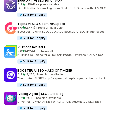
IndexGPT: AI SEO for ChatGPT
5つ星中
4.9
(115)
•
Free plan available
合計レビュー数：115件
Get AI Traffic & Rank Higher in ChatGPT & Gemini with LLM SEO
Built for Shopify
Tapita AI SEO Optimizer, Speed
5つ星中
5.0
(2,441)
•
Free plan available
合計レビュー数：2441件
Boost traffic with SEO, GEO, AEO booster, AI SEO image, speed
Built for Shopify
VF Image Resizer+
5つ星中
5.0
(425)
•
Free to install
合計レビュー数：425件
Bulk Image Resize for a Pro Look, Image Compress & AI Alt Text
Built for Shopify
BOOSTER AI SEO + AEO OPTIMIZER
5つ星中
4.9
(5,255)
•
Free plan available
合計レビュー数：5255件
The trusted AI SEO app for speed, sharp images, higher ranks ↑
Built for Shopify
AI Blog Agent | SEO Auto Blog
5つ星中
4.8
(204)
•
Free plan available
合計レビュー数：204件
Drive Traffic With AI Blog Writer & Fully Automated SEO Blog
Built for Shopify