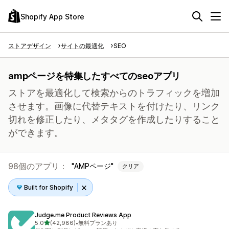
Shopify App Store
ストアデザイン
サイトの最適化
SEO
ampページを特集したすべてのseoアプリ
ストアを最適化して検索からのトラフィックを増加
させます。画像に代替テキストを付けたり、リンク
切れを修正したり、メタタグを作成したりすること
ができます。
98個のアプリ：
AMPページ
クリア
Built for Shopify
Judge.me Product Reviews App
5つ星中
5.0
(42,986)
•
無料プランあり
合計レビュー数：42986件