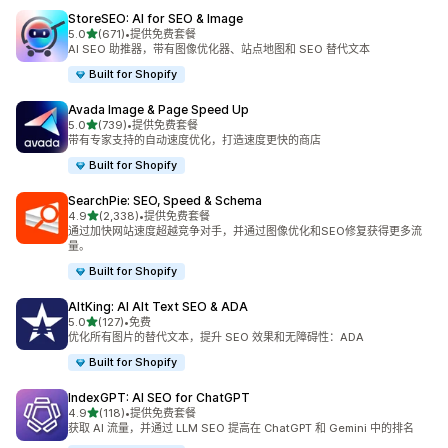
StoreSEO: AI for SEO & Image
星（满分 5 星）
5.0
(671)
•
提供免费套餐
总共 671 条评论
AI SEO 助推器，带有图像优化器、站点地图和 SEO 替代文本
Built for Shopify
Avada Image & Page Speed Up
星（满分 5 星）
5.0
(739)
•
提供免费套餐
总共 739 条评论
带有专家支持的自动速度优化，打造速度更快的商店
Built for Shopify
SearchPie: SEO, Speed & Schema
星（满分 5 星）
4.9
(2,338)
•
提供免费套餐
总共 2338 条评论
通过加快网站速度超越竞争对手，并通过图像优化和SEO修复获得更多流
量。
Built for Shopify
AltKing: AI Alt Text SEO & ADA
星（满分 5 星）
5.0
(127)
•
免费
总共 127 条评论
优化所有图片的替代文本，提升 SEO 效果和无障碍性：ADA
Built for Shopify
IndexGPT: AI SEO for ChatGPT
星（满分 5 星）
4.9
(118)
•
提供免费套餐
总共 118 条评论
获取 AI 流量，并通过 LLM SEO 提高在 ChatGPT 和 Gemini 中的排名