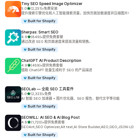
Tiny SEO Speed Image Optimizer
星（满分 5 星）
5.0
(2,251)
•
免费安装
总共 2251 条评论
提升搜索引擎优化和人工智能搜索流量，加快页面加载速度并压缩图片!
Built for Shopify
Sherpas: Smart SEO
星（满分 5 星）
4.9
(849)
•
提供免费套餐
总共 849 条评论
通过改进 SEO 和页面速度来提高流量和销售。
Built for Shopify
ChatGPT AI Product Description
星（满分 5 星）
4.9
(459)
•
提供免费套餐
总共 459 条评论
借助 ChatGPT 批量生成利于 SEO 的产品描述
Built for Shopify
SEOLab — 全能 SEO 工具套件
星（满分 5 星）
5.0
(2,323)
•
免费
总共 2323 条评论
AI 智能 SEO 加速器 + 图片优化器、SEO 报告、替代文字等功能
Built for Shopify
SEOWILL: AI SEO & AI Blog Post
星（满分 5 星）
4.8
(1,720)
•
提供免费套餐
总共 1720 条评论
SEOAnt,SEO Optimizer,Alt text,AI Store Builder,AEO,GEO,JSON-LD
Built for Shopify