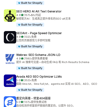
Built for Shopify
SEO HERO AI Alt Text Generator
星（满分 5 星）
4.9
(157)
•
$5/月起
总共 157 条评论
秘密配方AI：生成真正提升排名的SEO alt文本
Built for Shopify
SEOAnt ‑ Page Speed Optimizer
星（满分 5 星）
4.9
(132)
•
免费
总共 132 条评论
让您的页面感觉几乎即时加载
Built for Shopify
Webrex: SEO Schema JSON‑LD
星（满分 5 星）
4.9
(798)
•
提供免费套餐
总共 798 条评论
提升 AI 搜索可见度—自动生成 FAQ 和 Rich Results Schema
Built for Shopify
Avada AEO SEO Optimizer LLMs
星（满分 5 星）
5.0
(353)
•
免费
总共 353 条评论
借助 llms.txt、llms-full,txt、agents.md 实现 AI SEO、AEO、GEO
Built for Shopify
重定向英雄 ‑ 修复404链接
星（满分 5 星）
5.0
(137)
•
提供免费试用
总共 137 条评论
自动检测并修复损坏链接的重定向，以提升 SEO。