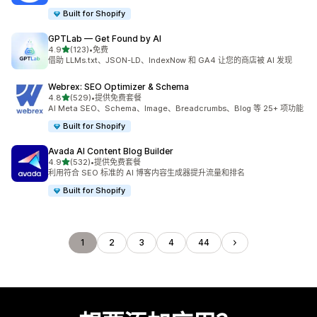
Built for Shopify
GPTLab — Get Found by AI
星（满分 5 星）
4.9
(123)
•
免费
总共 123 条评论
借助 LLMs.txt、JSON-LD、IndexNow 和 GA4 让您的商店被 AI 发现
Webrex: SEO Optimizer & Schema
星（满分 5 星）
4.8
(529)
•
提供免费套餐
总共 529 条评论
AI Meta SEO、Schema、Image、Breadcrumbs、Blog 等 25+ 项功能
Built for Shopify
Avada AI Content Blog Builder
星（满分 5 星）
4.9
(532)
•
提供免费套餐
总共 532 条评论
利用符合 SEO 标准的 AI 博客内容生成器提升流量和排名
Built for Shopify
1
2
3
4
44