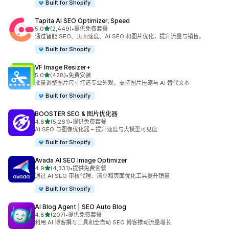
Built for Shopify
Tapita AI SEO Optimizer, Speed
星（满分 5 星）
5.0
(2,449)
•
提供免费套餐
总共 2449 条评论
通过智能 SEO、页面速度、AI SEO 和图片优化，提升流量与销售。
Built for Shopify
VF Image Resizer+
星（满分 5 星）
5.0
(428)
•
免费安装
总共 428 条评论
批量调整图片尺寸打造专业外观，支持图片压缩与 AI 替代文本
Built for Shopify
BOOSTER SEO & 图片优化器
星（满分 5 星）
4.8
(5,261)
•
提供免费套餐
总共 5261 条评论
AI SEO 与图像优化器 – 提升速度与大模型可见度
Built for Shopify
Avada AI SEO Image Optimizer
星（满分 5 星）
4.9
(4,331)
•
提供免费套餐
总共 4331 条评论
通过 AI SEO 审核代理、清单和页面优化工具提升销量
Built for Shopify
AI Blog Agent | SEO Auto Blog
星（满分 5 星）
4.8
(207)
•
提供免费套餐
总共 207 条评论
利用 AI 博客撰写工具和全自动 SEO 博客推动流量增长