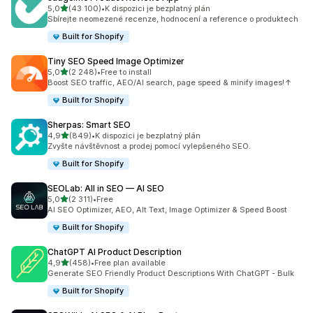
z 5 hvězd
5,0
(43 100)
•
K dispozici je bezplatný plán
Celkový počet recenzí: 43100
Sbírejte neomezené recenze, hodnocení a reference o produktech
Built for Shopify
Tiny SEO Speed Image Optimizer
z 5 hvězd
5,0
(2 248)
•
Free to install
Celkový počet recenzí: 2248
Boost SEO traffic, AEO/AI search, page speed & minify images!↑
Built for Shopify
Sherpas: Smart SEO
z 5 hvězd
4,9
(849)
•
K dispozici je bezplatný plán
Celkový počet recenzí: 849
Zvyšte návštěvnost a prodej pomocí vylepšeného SEO.
Built for Shopify
SEOLab: All in SEO — AI SEO
z 5 hvězd
5,0
(2 311)
•
Free
Celkový počet recenzí: 2311
AI SEO Optimizer, AEO, Alt Text, Image Optimizer & Speed Boost
Built for Shopify
ChatGPT AI Product Description
z 5 hvězd
4,9
(458)
•
Free plan available
Celkový počet recenzí: 458
Generate SEO Friendly Product Descriptions With ChatGPT - Bulk
Built for Shopify