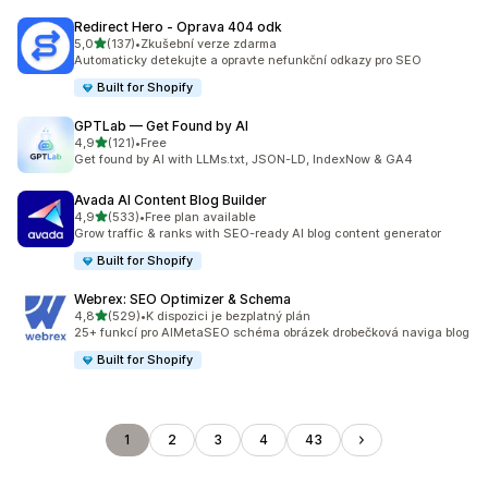
Redirect Hero ‑ Oprava 404 odk
z 5 hvězd
5,0
(137)
•
Zkušební verze zdarma
Celkový počet recenzí: 137
Automaticky detekujte a opravte nefunkční odkazy pro SEO
Built for Shopify
GPTLab — Get Found by AI
z 5 hvězd
4,9
(121)
•
Free
Celkový počet recenzí: 121
Get found by AI with LLMs.txt, JSON-LD, IndexNow & GA4
Avada AI Content Blog Builder
z 5 hvězd
4,9
(533)
•
Free plan available
Celkový počet recenzí: 533
Grow traffic & ranks with SEO-ready AI blog content generator
Built for Shopify
Webrex: SEO Optimizer & Schema
z 5 hvězd
4,8
(529)
•
K dispozici je bezplatný plán
Celkový počet recenzí: 529
25+ funkcí pro AIMetaSEO schéma obrázek drobečková naviga blog
Built for Shopify
1
2
3
4
43