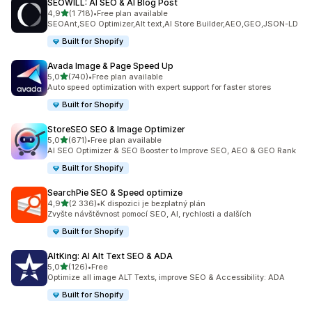
SEOWILL: AI SEO & AI Blog Post
z 5 hvězd
4,9
(1 718)
•
Free plan available
Celkový počet recenzí: 1718
SEOAnt,SEO Optimizer,Alt text,AI Store Builder,AEO,GEO,JSON-LD
Built for Shopify
Avada Image & Page Speed Up
z 5 hvězd
5,0
(740)
•
Free plan available
Celkový počet recenzí: 740
Auto speed optimization with expert support for faster stores
Built for Shopify
StoreSEO SEO & Image Optimizer
z 5 hvězd
5,0
(671)
•
Free plan available
Celkový počet recenzí: 671
AI SEO Optimizer & SEO Booster to Improve SEO, AEO & GEO Rank
Built for Shopify
SearchPie SEO & Speed optimize
z 5 hvězd
4,9
(2 336)
•
K dispozici je bezplatný plán
Celkový počet recenzí: 2336
Zvyšte návštěvnost pomocí SEO, AI, rychlosti a dalších
Built for Shopify
AltKing: AI Alt Text SEO & ADA
z 5 hvězd
5,0
(126)
•
Free
Celkový počet recenzí: 126
Optimize all image ALT Texts, improve SEO & Accessibility: ADA
Built for Shopify