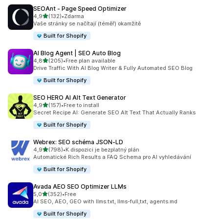
SEOAnt ‑ Page Speed Optimizer
z 5 hvězd
4,9
(132)
•
Zdarma
Celkový počet recenzí: 132
Vaše stránky se načítají (téměř) okamžitě
Built for Shopify
AI Blog Agent | SEO Auto Blog
z 5 hvězd
4,8
(205)
•
Free plan available
Celkový počet recenzí: 205
Drive Traffic With AI Blog Writer & Fully Automated SEO Blog
Built for Shopify
SEO HERO AI Alt Text Generator
z 5 hvězd
4,9
(157)
•
Free to install
Celkový počet recenzí: 157
Secret Recipe AI: Generate SEO Alt Text That Actually Ranks
Built for Shopify
Webrex: SEO schéma JSON‑LD
z 5 hvězd
4,9
(798)
•
K dispozici je bezplatný plán
Celkový počet recenzí: 798
Automatické Rich Results a FAQ Schema pro AI vyhledávání
Built for Shopify
Avada AEO SEO Optimizer LLMs
z 5 hvězd
5,0
(352)
•
Free
Celkový počet recenzí: 352
AI SEO, AEO, GEO with llms.txt, llms-full,txt, agents.md
Built for Shopify