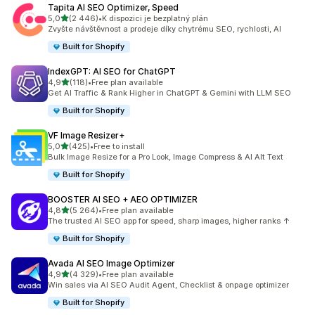
Tapita AI SEO Optimizer, Speed
z 5 hvězd
5,0
(2 446)
•
K dispozici je bezplatný plán
Celkový počet recenzí: 2446
Zvyšte návštěvnost a prodeje díky chytrému SEO, rychlosti, AI
Built for Shopify
IndexGPT: AI SEO for ChatGPT
z 5 hvězd
4,9
(118)
•
Free plan available
Celkový počet recenzí: 118
Get AI Traffic & Rank Higher in ChatGPT & Gemini with LLM SEO
Built for Shopify
VF Image Resizer+
z 5 hvězd
5,0
(425)
•
Free to install
Celkový počet recenzí: 425
Bulk Image Resize for a Pro Look, Image Compress & AI Alt Text
Built for Shopify
BOOSTER AI SEO + AEO OPTIMIZER
z 5 hvězd
4,8
(5 264)
•
Free plan available
Celkový počet recenzí: 5264
The trusted AI SEO app for speed, sharp images, higher ranks ↑
Built for Shopify
Avada AI SEO Image Optimizer
z 5 hvězd
4,9
(4 329)
•
Free plan available
Celkový počet recenzí: 4329
Win sales via AI SEO Audit Agent, Checklist & onpage optimizer
Built for Shopify