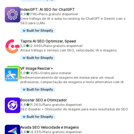
IndexGPT: AI SEO for ChatGPT
de 5 estrelas
4,9
(118)
•
Plano gratuito disponível
118 avaliações ao todo
Gere tráfego de IA e suba no ranking do ChatGPT e Gemini com o
SEO para LLMs
Built for Shopify
Tapita AI SEO Optimizer, Speed
de 5 estrelas
5,0
(2.449)
•
Plano gratuito disponível
2449 avaliações ao todo
Atraia tráfego e vendas com SEO, velocidade, IA e imagens.
Built for Shopify
VF Image Resizer+
de 5 estrelas
5,0
(428)
•
Grátis para instalar
428 avaliações ao todo
Redimensionamento de imagens em massa para um visual
profissional, compactação de imagens e texto alternativo com IA
Built for Shopify
Booster SEO e Otimizador
de 5 estrelas
4,8
(5.261)
•
Plano gratuito disponível
5261 avaliações ao todo
SEO Booster + Otimizador de imagem para mais resultados de SEO
Built for Shopify
Avada SEO Velocidade e Imagens
de 5 estrelas
4,9
(4.331)
•
Plano gratuito disponível
4331 avaliações ao todo