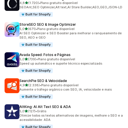
de 5 estrelas
4,8
(1.720)
•
Plano gratuito disponível
1720 avaliações ao todo
SEOAnt,SEO Optimizer,Alt text,AI Store Builder,AEO,GEO,JSON-LD
Built for Shopify
StoreSEO SEO & Image Optimizer
de 5 estrelas
5,0
(671)
•
Plano gratuito disponível
671 avaliações ao todo
AI SEO Optimizer e SEO Booster para melhorar o ranqueamento de
SEO, AEO e GEO
Built for Shopify
Avada Speed: Fotos e Páginas
de 5 estrelas
5,0
(739)
•
Plano gratuito disponível
739 avaliações ao todo
Speed up automático e suporte técnico especializado.
Built for Shopify
SearchPie SEO & Velocidade
de 5 estrelas
4,9
(2.338)
•
Plano gratuito disponível
2338 avaliações ao todo
Aumente o tráfego orgânico com SEO, IA, velocidade e mais
Built for Shopify
AltKing: AI Alt Text SEO & ADA
de 5 estrelas
5,0
(127)
•
Grátis
127 avaliações ao todo
Otimize todos os textos alternativos de imagens, melhore o SEO e a
acessibilidade: ADA
Built for Shopify