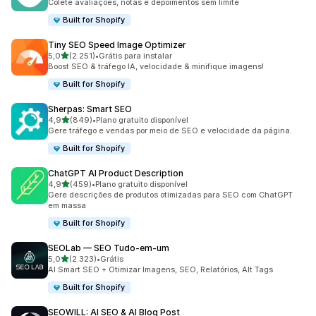
Colete avaliações, notas e depoimentos sem limite
Built for Shopify
Tiny SEO Speed Image Optimizer
de 5 estrelas
5,0
(2.251)
•
Grátis para instalar
2251 avaliações ao todo
Boost SEO & tráfego IA, velocidade & minifique imagens!
Built for Shopify
Sherpas: Smart SEO
de 5 estrelas
4,9
(849)
•
Plano gratuito disponível
849 avaliações ao todo
Gere tráfego e vendas por meio de SEO e velocidade da página.
Built for Shopify
ChatGPT AI Product Description
de 5 estrelas
4,9
(459)
•
Plano gratuito disponível
459 avaliações ao todo
Gere descrições de produtos otimizadas para SEO com ChatGPT
em massa
Built for Shopify
SEOLab — SEO Tudo‑em‑um
de 5 estrelas
5,0
(2.323)
•
Grátis
2323 avaliações ao todo
AI Smart SEO + Otimizar Imagens, SEO, Relatórios, Alt Tags
Built for Shopify
SEOWILL: AI SEO & AI Blog Post