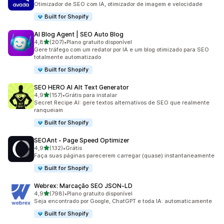
Otimizador de SEO com IA, otimizador de imagem e velocidade
Built for Shopify
AI Blog Agent | SEO Auto Blog
de 5 estrelas
4,8
(207)
•
Plano gratuito disponível
207 avaliações ao todo
Gere tráfego com um redator por IA e um blog otimizado para SEO
totalmente automatizado
Built for Shopify
SEO HERO AI Alt Text Generator
de 5 estrelas
4,9
(157)
•
Grátis para instalar
157 avaliações ao todo
Secret Recipe AI: gere textos alternativos de SEO que realmente
ranqueiam
Built for Shopify
SEOAnt ‑ Page Speed Optimizer
de 5 estrelas
4,9
(132)
•
Grátis
132 avaliações ao todo
Faça suas páginas parecerem carregar (quase) instantaneamente
Built for Shopify
Webrex: Marcação SEO JSON‑LD
de 5 estrelas
4,9
(798)
•
Plano gratuito disponível
798 avaliações ao todo
Seja encontrado por Google, ChatGPT e toda IA: automaticamente
Built for Shopify