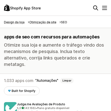
Shopify App Store
Design da loja
Otimização de site
SEO
apps de seo com recursos para automações
Otimize sua loja e aumente o tráfego vindo dos
mecanismos de pesquisa. Inclua texto
alternativo, corrija links quebrados e crie
metatags.
1.033 apps com
Automações
Limpar
Built for Shopify
Judge.me Avaliações de Produto
de 5 estrelas
5,0
(43.166)
•
Plano gratuito disponível
43166 avaliações ao todo