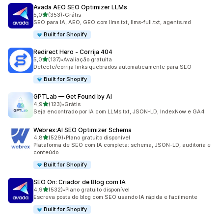
Avada AEO SEO Optimizer LLMs
de 5 estrelas
5,0
(353)
•
Grátis
353 avaliações ao todo
SEO para IA, AEO, GEO com llms.txt, llms-full.txt, agents.md
Built for Shopify
Redirect Hero ‑ Corrija 404
de 5 estrelas
5,0
(137)
•
Avaliação gratuita
137 avaliações ao todo
Detecte/corrija links quebrados automaticamente para SEO
Built for Shopify
GPTLab — Get Found by AI
de 5 estrelas
4,9
(123)
•
Grátis
123 avaliações ao todo
Seja encontrado por IA com LLMs.txt, JSON-LD, IndexNow e GA4
Webrex:AI SEO Optimizer Schema
de 5 estrelas
4,8
(529)
•
Plano gratuito disponível
529 avaliações ao todo
Plataforma de SEO com IA completa: schema, JSON-LD, auditoria e
conteúdo
Built for Shopify
SEO On: Criador de Blog com IA
de 5 estrelas
4,9
(532)
•
Plano gratuito disponível
532 avaliações ao todo
Escreva posts de blog com SEO usando IA rápida e facilmente
Built for Shopify