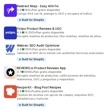
Redirect Ninja ‑ Easy 404 Fix
de 5 estrellas
4.9
(60)
•
Plan gratis disponible
60 reseñas en total
Corrige 404 con IA, protege tu SEO y recupera el tráfico
Built for Shopify
Yotpo Product Reviews & UGC
de 5 estrellas
4.8
(4,393)
•
Plan gratis disponible
4393 reseñas en total
Recopile reseñas de productos, foto-reseñas, reseñas de sitios
Webrex: SEO Audit Optimizer
de 5 estrellas
4.8
(197)
•
Plan gratis disponible
197 reseñas en total
Optimiza el SEO de tu tienda con auditorías técnicas avanzadas
Built for Shopify
REVIEWS.io Product Reviews App
de 5 estrellas
4.7
(698)
•
Plan gratis disponible
698 reseñas en total
Recopila reseñas de productos, calificaciones de estrellas,
testimonios, UGC y preguntas y respuestas
Recipe Kit ‑ Blog Post Recipes
de 5 estrellas
4.8
(82)
•
Prueba gratis disponible
82 reseñas en total
Tarjetas de recetas con opción de compra, esquema SEO,
estadísticas y nutrición
Built for Shopify