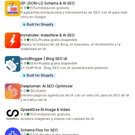
GP JSON‑LD Schema & AI SEO
de 5 estrellas
4.9
(51)
•
Instalación gratuita
51 reseñas en total
Fragmentos enriquecidos y herramientas de SEO con IA para más
clics en Google
Built for Shopify
InstaIndex: IndexNow & AI SEO
de 5 estrellas
4.8
(40)
•
Prueba gratis disponible
40 reseñas en total
Mejora la indexación de Bing, el esquema, el rendimiento y la
visibilidad en IA
autoBlogger | Blog SEO IA
de 5 estrellas
4.9
(64)
•
Prueba gratis disponible
64 reseñas en total
2× Staff Pick · Blog SEO con IA automatizado premium
Built for Shopify
Deeplumen: AI SEO Optimizer
de 5 estrellas
5.0
(9)
•
Gratis
9 reseñas en total
Genera páginas agénticas de IA con un solo clic para el SEO de IA
y el tráfico de IA
SpeedSize AI Image & Video
de 5 estrellas
4.9
(52)
•
Instalación gratuita
52 reseñas en total
Acelera imágenes y videos con calidad de IA
Schema Plus for SEO
de 5 estrellas
5.0
(532)
•
Prueba gratis disponible