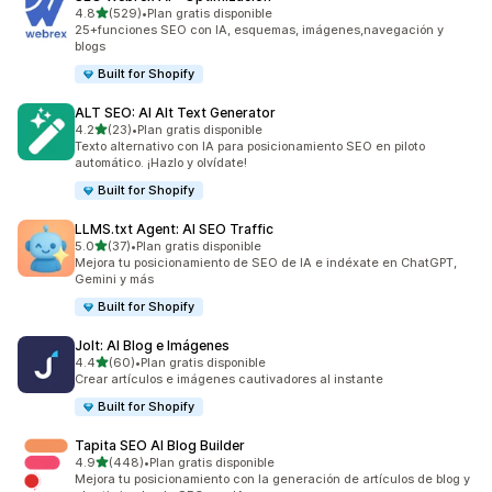
de 5 estrellas
4.8
(529)
•
Plan gratis disponible
529 reseñas en total
25+funciones SEO con IA, esquemas, imágenes,navegación y
blogs
Built for Shopify
ALT SEO: AI Alt Text Generator
de 5 estrellas
4.2
(23)
•
Plan gratis disponible
23 reseñas en total
Texto alternativo con IA para posicionamiento SEO en piloto
automático. ¡Hazlo y olvídate!
Built for Shopify
LLMS.txt Agent: AI SEO Traffic
de 5 estrellas
5.0
(37)
•
Plan gratis disponible
37 reseñas en total
Mejora tu posicionamiento de SEO de IA e indéxate en ChatGPT,
Gemini y más
Built for Shopify
Jolt: AI Blog e Imágenes
de 5 estrellas
4.4
(60)
•
Plan gratis disponible
60 reseñas en total
Crear artículos e imágenes cautivadores al instante
Built for Shopify
Tapita SEO AI Blog Builder
de 5 estrellas
4.9
(448)
•
Plan gratis disponible
448 reseñas en total
Mejora tu posicionamiento con la generación de artículos de blog y