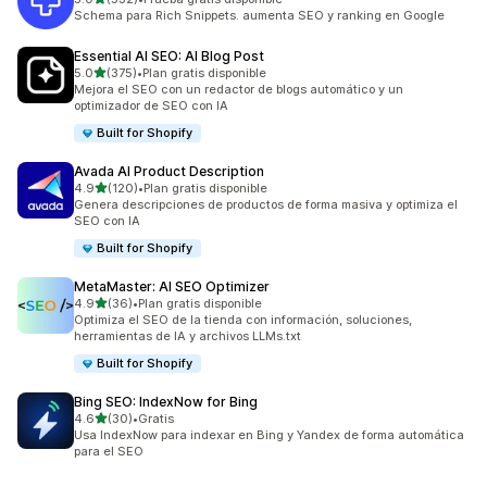
532 reseñas en total
Schema para Rich Snippets. aumenta SEO y ranking en Google
Essential AI SEO: AI Blog Post
de 5 estrellas
5.0
(375)
•
Plan gratis disponible
375 reseñas en total
Mejora el SEO con un redactor de blogs automático y un
optimizador de SEO con IA
Built for Shopify
Avada AI Product Description
de 5 estrellas
4.9
(120)
•
Plan gratis disponible
120 reseñas en total
Genera descripciones de productos de forma masiva y optimiza el
SEO con IA
Built for Shopify
MetaMaster: AI SEO Optimizer
de 5 estrellas
4.9
(36)
•
Plan gratis disponible
36 reseñas en total
Optimiza el SEO de la tienda con información, soluciones,
herramientas de IA y archivos LLMs.txt
Built for Shopify
Bing SEO: IndexNow for Bing
de 5 estrellas
4.6
(30)
•
Gratis
30 reseñas en total
Usa IndexNow para indexar en Bing y Yandex de forma automática
para el SEO