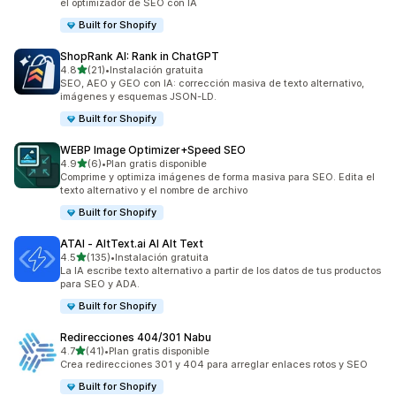
el optimizador de SEO con IA
Built for Shopify
ShopRank AI: Rank in ChatGPT
de 5 estrellas
4.8
(21)
•
Instalación gratuita
21 reseñas en total
SEO, AEO y GEO con IA: corrección masiva de texto alternativo,
imágenes y esquemas JSON-LD.
Built for Shopify
WEBP Image Optimizer+Speed SEO
de 5 estrellas
4.9
(6)
•
Plan gratis disponible
6 reseñas en total
Comprime y optimiza imágenes de forma masiva para SEO. Edita el
texto alternativo y el nombre de archivo
Built for Shopify
ATAI ‑ AltText.ai AI Alt Text
de 5 estrellas
4.5
(135)
•
Instalación gratuita
135 reseñas en total
La IA escribe texto alternativo a partir de los datos de tus productos
para SEO y ADA.
Built for Shopify
Redirecciones 404/301 Nabu
de 5 estrellas
4.7
(41)
•
Plan gratis disponible
41 reseñas en total
Crea redirecciones 301 y 404 para arreglar enlaces rotos y SEO
Built for Shopify