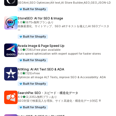
合計レビュー数：1716件
SEOAnt,SEO Optimizer,Alt text,AI Store Builder,AEO,GEO,JSON-LD
Built for Shopify
StoreSEO: AI for SEO & Image
5つ星中
5.0
(671)
•
無料プランあり
合計レビュー数：671件
画像最適化、サイトマップ、SEO altテキストを備えたAI SEOブースタ
ー
Built for Shopify
Avada Image & Page Speed Up
5つ星中
5.0
(738)
•
Free plan available
合計レビュー数：738件
Auto speed optimization with expert support for faster stores
Built for Shopify
AltKing: AI Alt Text SEO & ADA
5つ星中
5.0
(125)
•
Free
合計レビュー数：125件
Optimize all image ALT Texts, improve SEO & Accessibility: ADA
Built for Shopify
SearchPie: SEO・スピード・構造化データ
5つ星中
4.9
(2,335)
•
無料プランあり
合計レビュー数：2335件
SEO対策で検索流入を増加。サイト高速化・構造化データ対応 ⇈
Built for Shopify