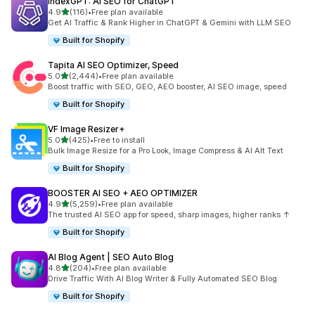
IndexGPT: AI SEO for ChatGPT
5つ星中
4.9
(116)
•
Free plan available
合計レビュー数：116件
Get AI Traffic & Rank Higher in ChatGPT & Gemini with LLM SEO
Built for Shopify
Tapita AI SEO Optimizer, Speed
5つ星中
5.0
(2,444)
•
Free plan available
合計レビュー数：2444件
Boost traffic with SEO, GEO, AEO booster, AI SEO image, speed
Built for Shopify
VF Image Resizer+
5つ星中
5.0
(425)
•
Free to install
合計レビュー数：425件
Bulk Image Resize for a Pro Look, Image Compress & AI Alt Text
Built for Shopify
BOOSTER AI SEO + AEO OPTIMIZER
5つ星中
4.9
(5,259)
•
Free plan available
合計レビュー数：5259件
The trusted AI SEO app for speed, sharp images, higher ranks ↑
Built for Shopify
AI Blog Agent | SEO Auto Blog
5つ星中
4.8
(204)
•
Free plan available
合計レビュー数：204件
Drive Traffic With AI Blog Writer & Fully Automated SEO Blog
Built for Shopify