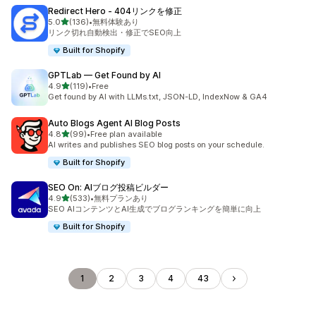
Redirect Hero ‑ 404リンクを修正
5つ星中
5.0
(136)
•
無料体験あり
合計レビュー数：136件
リンク切れ自動検出・修正でSEO向上
Built for Shopify
GPTLab — Get Found by AI
5つ星中
4.9
(119)
•
Free
合計レビュー数：119件
Get found by AI with LLMs.txt, JSON-LD, IndexNow & GA4
Auto Blogs Agent AI Blog Posts
5つ星中
4.8
(99)
•
Free plan available
合計レビュー数：99件
AI writes and publishes SEO blog posts on your schedule.
Built for Shopify
SEO On: AIブログ投稿ビルダー
5つ星中
4.9
(533)
•
無料プランあり
合計レビュー数：533件
SEO AIコンテンツとAI生成でブログランキングを簡単に向上
Built for Shopify
1
2
3
4
43