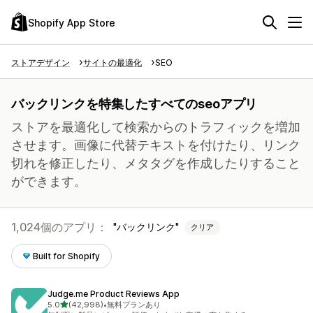
Shopify App Store
ストアデザイン
サイトの最適化
SEO
バックリンクを特集したすべてのseoアプリ
ストアを最適化して検索からのトラフィックを増加
させます。画像に代替テキストを付けたり、リンク
切れを修正したり、メタタグを作成したりすること
ができます。
1,024個のアプリ：
バックリンク
クリア
Built for Shopify
Judge.me Product Reviews App
5つ星中
5.0
(42,998)
•
無料プランあり
合計レビュー数：42998件