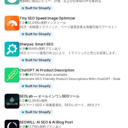
無制限に製品レビュー、評価、およびお客様の声を集める
Built for Shopify
Tiny SEO Speed Image Optimizer
5つ星中
5.0
(2,245)
•
無料インストール
合計レビュー数：2245件
SEO・AI検索トラフィック、ページ速度改善＆画像圧縮でブースト！
Built for Shopify
Sherpas: Smart SEO
5つ星中
4.9
(849)
•
無料プランあり
合計レビュー数：849件
SEO とページ速度の向上により、トラフィックと売上を促進します。
Built for Shopify
ChatGPT AI Product Description
5つ星中
4.9
(457)
•
Free plan available
合計レビュー数：457件
Generate SEO Friendly Product Descriptions With ChatGPT - Bulk
Built for Shopify
SEOLab — オールインワンSEOツール
5つ星中
5.0
(2,304)
•
無料
合計レビュー数：2304件
AIスマートSEO + 画像最適化、SEOレポート、Altタグ+
Built for Shopify
SEOWILL: AI SEO & AI Blog Post
5つ星中
4.9
(1,716)
•
無料プランあり