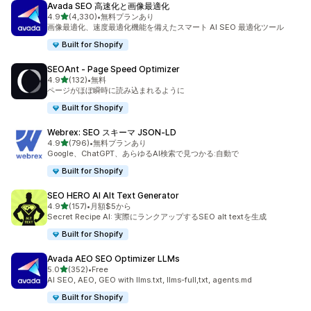
Avada SEO 高速化と画像最適化
5つ星中
4.9
(4,330)
•
無料プランあり
合計レビュー数：4330件
画像最適化、速度最適化機能を備えたスマート AI SEO 最適化ツール
Built for Shopify
SEOAnt ‑ Page Speed Optimizer
5つ星中
4.9
(132)
•
無料
合計レビュー数：132件
ページがほぼ瞬時に読み込まれるように
Built for Shopify
Webrex: SEO スキーマ JSON‑LD
5つ星中
4.9
(796)
•
無料プランあり
合計レビュー数：796件
Google、ChatGPT、あらゆるAI検索で見つかる:自動で
Built for Shopify
SEO HERO AI Alt Text Generator
5つ星中
4.9
(157)
•
月額$5から
合計レビュー数：157件
Secret Recipe AI: 実際にランクアップするSEO alt textを生成
Built for Shopify
Avada AEO SEO Optimizer LLMs
5つ星中
5.0
(352)
•
Free
合計レビュー数：352件
AI SEO, AEO, GEO with llms.txt, llms-full,txt, agents.md
Built for Shopify