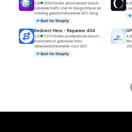
van 5 sterren
4,8
(205)
•
Gratis abonnement beschikbaar
4,9
205 recensies in totaal
132
Genereer traffic met AI-blogschrijver en
Laa
volledig geautomatiseerde SEO-blog
Built for Shopify
Redirect Hero ‑ Repareer 404
GP
van 5 sterren
5,0
(137)
•
Gratis proefperiode beschikbaar
4,9
137 recensies in totaal
123
Automatisch gebroken links
Wor
detecteren/herstellen voor SEO
JS
Built for Shopify