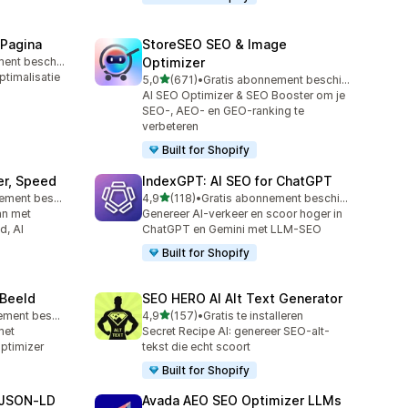
 Pagina
StoreSEO SEO & Image
Gratis abonnement beschikbaar
Optimizer
ptimalisatie
van 5 sterren
5,0
(671)
•
Gratis abonnement beschikbaar
671 recensies in totaal
AI SEO Optimizer & SEO Booster om je
SEO-, AEO- en GEO-ranking te
verbeteren
Built for Shopify
er, Speed
IndexGPT: AI SEO for ChatGPT
van 5 sterren
Gratis abonnement beschikbaar
4,9
(118)
•
Gratis abonnement beschikbaar
118 recensies in totaal
an met
Genereer AI-verkeer en scoor hoger in
d, AI
ChatGPT en Gemini met LLM-SEO
Built for Shopify
 Beeld
SEO HERO AI Alt Text Generator
van 5 sterren
Gratis abonnement beschikbaar
4,9
(157)
•
Gratis te installeren
157 recensies in totaal
met
Secret Recipe AI: genereer SEO-alt-
ptimizer
tekst die echt scoort
Built for Shopify
 JSON‑LD
Avada AEO SEO Optimizer LLMs