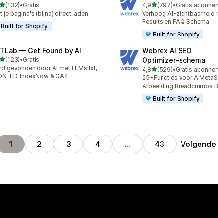
van 5 sterren
van 5 sterren
(132)
•
Gratis
4,9
(797)
•
 recensies in totaal
797 recensies in totaal
t je pagina's (bijna) direct laden
Verhoog AI-zichtbaarheid 
Results en FAQ Schema
Built for Shopify
Built for Shopify
TLab — Get Found by AI
Webrex AI SEO
van 5 sterren
(123)
•
Gratis
Optimizer‑schema
 recensies in totaal
d gevonden door AI met LLMs.txt,
van 5 sterren
4,8
(529)
•
529 recensies in totaal
ON-LD, IndexNow & GA4
25+Functies voor AIMeta
Afbeelding Breadcrumbs B
Built for Shopify
Volgende
1
2
3
4
…
43