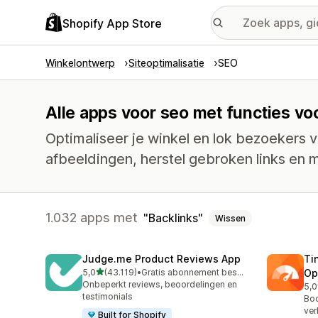
Shopify App Store
Winkelontwerp
Siteoptimalisatie
SEO
Alle apps voor seo met functies vo
Optimaliseer je winkel en lok bezoekers v
afbeeldingen, herstel gebroken links en 
1.032 apps met
Backlinks
Wissen
Judge.me Product Reviews App
Ti
van 5 sterren
5,0
(43.119)
•
Gratis abonnement beschikbaar
Op
43119 recensies in totaal
Onbeperkt reviews, beoordelingen en
5,0
224
testimonials
Boo
ver
Built for Shopify