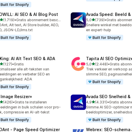
Built for Shopify
OWILL: AI SEO & AI Blog Post
Avada Speed: Beeld &
van 5 sterren
van 5 sterren
(1.719)
•
Gratis abonnement beschikbaar
5,0
(739)
•
9 recensies in totaal
739 recensies in totaal
Ant, Alt text, AI Store builder, AEO,
Snellere winkel met beeldo
, JSON-LD,llms.txt
en expert-hulp
Built for Shopify
Built for Shopify
tKing: AI Alt Text SEO & ADA
Tapita AI SEO Optimiz
van 5 sterren
van 5 sterren
(127)
•
Gratis
5,0
(2.448)
•
 recensies in totaal
2448 recensies in totaal
imaliseer alle alt-teksten van
Trek verkeer en verkoop a
eeldingen en verbeter SEO en
slimme SEO, paginasnelhei
gankelijkheid: ADA
Built for Shopify
Built for Shopify
 Image Resizer+
Avada SEO Snelheid &
van 5 sterren
van 5 sterren
(426)
•
Gratis te installeren
4,9
(4.331)
•
 recensies in totaal
4331 recensies in totaal
eeldingen in bulk schalen voor pro-
Slimme AI SEO-optimizer 
k, compressie en AI-alt-tekst
beeldoptimizer, snelheidso
Built for Shopify
Built for Shopify
OAnt ‑ Page Speed Optimizer
Webrex: SEO‑schema