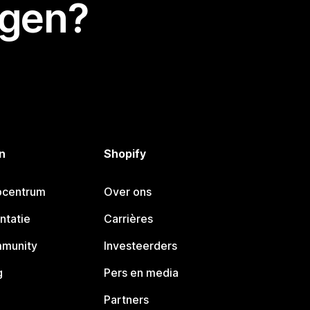
egen?
n
Shopify
pcentrum
Over ons
ntatie
Carrières
mmunity
Investeerders
g
Pers en media
Partners