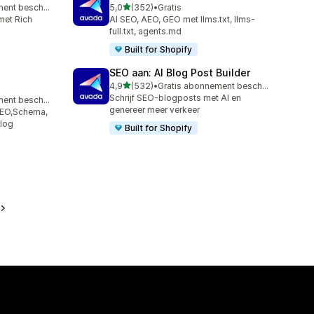
van 5 sterren
Gratis abonnement beschikbaar
5,0
(352)
•
Gratis
352 recensies in totaal
met Rich
AI SEO, AEO, GEO met llms.txt, llms-
full.txt, agents.md
Built for Shopify
SEO aan: AI Blog Post Builder
van 5 sterren
4,9
(532)
•
Gratis abonnement beschikbaar
532 recensies in totaal
Schrijf SEO-blogposts met AI en
Gratis abonnement beschikbaar
genereer meer verkeer
SEO,Schema,
Iog
Built for Shopify