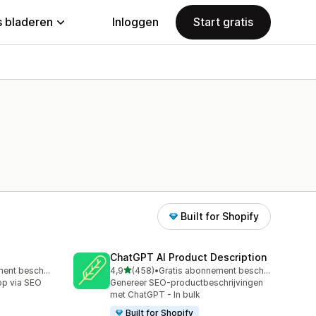
 bladeren
Inloggen
Start gratis
Built for Shopify
ChatGPT AI Product Description
van 5 sterren
Gratis abonnement beschikbaar
4,9
(458)
•
Gratis abonnement beschikbaar
458 recensies in totaal
op via SEO
Genereer SEO-productbeschrijvingen
met ChatGPT - In bulk
Built for Shopify