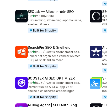
SEOLab — Alles‑in‑één SEO
SE
van 5 sterren
5,0
(2.318)
•
Gratis
4,8
2318 recensies in totaal
171
SEO-ranking, afbeelding-optimalisatie,
SEO
snelheid & links
GEO
Built for Shopify
SearchPie SEO & Snelheid
Al
van 5 sterren
4,9
(2.337)
•
Gratis abonnement beschikbaar
5,0
2337 recensies in totaal
127
Schaal het organische verkeer op met
Opt
SEO, AI, snelheid en meer
afb
toe
Built for Shopify
BOOSTER AI SEO OPTIMIZER
VF
van 5 sterren
4,8
(5.259)
•
Gratis abonnement beschikbaar
5,0
5259 recensies in totaal
426
De vertrouwde AI SEO-app voor
Afb
snelheid en scherpe afbeeldingen
loo
Built for Shopify
AI Blog Agent | SEO Auto Blog
SE