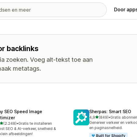
Door apps
or backlinks
ia zoeken. Voeg alt-tekst toe aan
maak metatags.
ny SEO Speed Image
Sherpas: Smart SEO
van 5 sterren
timizer
4,9
(849)
•
849 recensies in totaal
Genereer verkeer en verko
van 5 sterren
(2.248)
•
Gratis te installeren
8 recensies in totaal
en paginasnelheid.
st SEO & AI-verkeer, snelheid &
klein afbeeldingen!
Built for Shopify