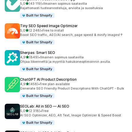
/ 5 tähteä
5,0
(43 119)
•
Ilmainen sopimus saatavilla
43119 arvostelua yhteensä
Rajattomasti tuotearvosteluja, arvioita ja suosituksia
Built for Shopify
Tiny SEO Speed Image Optimizer
/ 5 tähteä
5,0
(2 248)
•
Free to install
2248 arvostelua yhteensä
Boost SEO traffic, AEO/AI search, page speed & minify images!↑
Built for Shopify
Sherpas: Smart SEO
/ 5 tähteä
4,9
(849)
•
Ilmainen sopimus saatavilla
849 arvostelua yhteensä
Ohjaa liikennettä ja myyntiä hakukoneoptimoinnin avulla.
Built for Shopify
ChatGPT AI Product Description
/ 5 tähteä
4,9
(458)
•
Free plan available
458 arvostelua yhteensä
Generate SEO Friendly Product Descriptions With ChatGPT - Bulk
Built for Shopify
SEOLab: All in SEO — AI SEO
/ 5 tähteä
5,0
(2 318)
•
Free
2318 arvostelua yhteensä
AI SEO Optimizer, AEO, Alt Text, Image Optimizer & Speed Boost
Built for Shopify