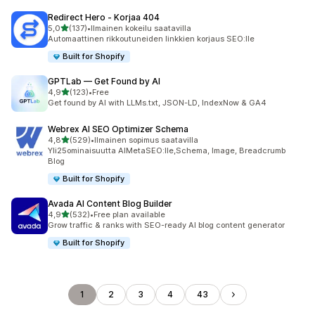
Redirect Hero ‑ Korjaa 404
/ 5 tähteä
5,0
(137)
•
Ilmainen kokeilu saatavilla
137 arvostelua yhteensä
Automaattinen rikkoutuneiden linkkien korjaus SEO:lle
Built for Shopify
GPTLab — Get Found by AI
/ 5 tähteä
4,9
(123)
•
Free
123 arvostelua yhteensä
Get found by AI with LLMs.txt, JSON-LD, IndexNow & GA4
Webrex AI SEO Optimizer Schema
/ 5 tähteä
4,8
(529)
•
Ilmainen sopimus saatavilla
529 arvostelua yhteensä
Yli25ominaisuutta AIMetaSEO:lle,Schema, Image, Breadcrumb
BIog
Built for Shopify
Avada AI Content Blog Builder
/ 5 tähteä
4,9
(532)
•
Free plan available
532 arvostelua yhteensä
Grow traffic & ranks with SEO-ready AI blog content generator
Built for Shopify
1
2
3
4
43