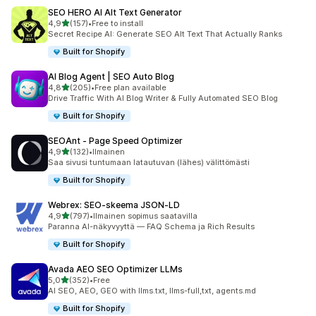
SEO HERO AI Alt Text Generator
/ 5 tähteä
4,9
(157)
•
Free to install
157 arvostelua yhteensä
Secret Recipe AI: Generate SEO Alt Text That Actually Ranks
Built for Shopify
AI Blog Agent | SEO Auto Blog
/ 5 tähteä
4,8
(205)
•
Free plan available
205 arvostelua yhteensä
Drive Traffic With AI Blog Writer & Fully Automated SEO Blog
Built for Shopify
SEOAnt ‑ Page Speed Optimizer
/ 5 tähteä
4,9
(132)
•
Ilmainen
132 arvostelua yhteensä
Saa sivusi tuntumaan latautuvan (lähes) välittömästi
Built for Shopify
Webrex: SEO‑skeema JSON‑LD
/ 5 tähteä
4,9
(797)
•
Ilmainen sopimus saatavilla
797 arvostelua yhteensä
Paranna AI-näkyvyyttä — FAQ Schema ja Rich Results
Built for Shopify
Avada AEO SEO Optimizer LLMs
/ 5 tähteä
5,0
(352)
•
Free
352 arvostelua yhteensä
AI SEO, AEO, GEO with llms.txt, llms-full,txt, agents.md
Built for Shopify