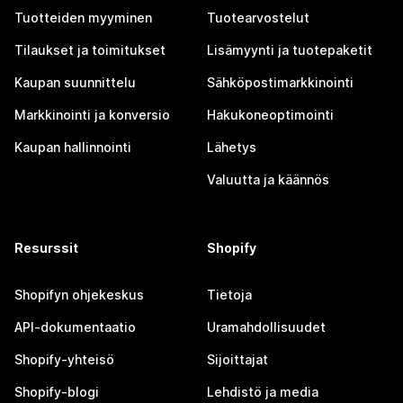
Tuotteiden myyminen
Tuotearvostelut
Tilaukset ja toimitukset
Lisämyynti ja tuotepaketit
Kaupan suunnittelu
Sähköpostimarkkinointi
Markkinointi ja konversio
Hakukoneoptimointi
Kaupan hallinnointi
Lähetys
Valuutta ja käännös
Resurssit
Shopify
Shopifyn ohjekeskus
Tietoja
API-dokumentaatio
Uramahdollisuudet
Shopify-yhteisö
Sijoittajat
Shopify-blogi
Lehdistö ja media