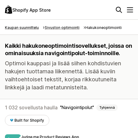
Shopify App Store
Kaupan suunnittelu
Sivuston optimointi
Hakukoneoptimointi
Kaikki hakukoneoptimointisovellukset, joissa on
ominaisuuksia navigointipolut-toiminnoille.
Optimoi kauppasi ja lisää siihen kohdistuvien
hakujen tuottamaa liikennettä. Lisää kuviin
vaihtoehtoiset tekstit, korjaa rikkoutuneita
linkkejä ja laadi metatunnisteita.
1 032 sovellusta haulla
Navigointipolut
Tyhjennä
Built for Shopify
Judge.me Product Reviews App