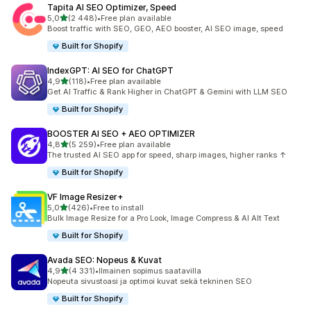
Tapita AI SEO Optimizer, Speed
/ 5 tähteä
5,0
(2 448)
•
Free plan available
2448 arvostelua yhteensä
Boost traffic with SEO, GEO, AEO booster, AI SEO image, speed
Built for Shopify
IndexGPT: AI SEO for ChatGPT
/ 5 tähteä
4,9
(118)
•
Free plan available
118 arvostelua yhteensä
Get AI Traffic & Rank Higher in ChatGPT & Gemini with LLM SEO
Built for Shopify
BOOSTER AI SEO + AEO OPTIMIZER
/ 5 tähteä
4,8
(5 259)
•
Free plan available
5259 arvostelua yhteensä
The trusted AI SEO app for speed, sharp images, higher ranks ↑
Built for Shopify
VF Image Resizer+
/ 5 tähteä
5,0
(426)
•
Free to install
426 arvostelua yhteensä
Bulk Image Resize for a Pro Look, Image Compress & AI Alt Text
Built for Shopify
Avada SEO: Nopeus & Kuvat
/ 5 tähteä
4,9
(4 331)
•
Ilmainen sopimus saatavilla
4331 arvostelua yhteensä
Nopeuta sivustoasi ja optimoi kuvat sekä tekninen SEO
Built for Shopify