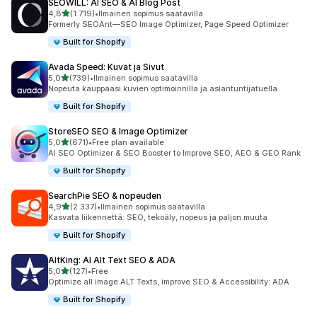
SEOWILL: AI SEO & AI Blog Post
/ 5 tähteä
4,8
(1 719)
•
Ilmainen sopimus saatavilla
1719 arvostelua yhteensä
Formerly SEOAnt—SEO Image Optimizer, Page Speed Optimizer
Built for Shopify
Avada Speed: Kuvat ja Sivut
/ 5 tähteä
5,0
(739)
•
Ilmainen sopimus saatavilla
739 arvostelua yhteensä
Nopeuta kauppaasi kuvien optimoinnilla ja asiantuntijatuella
Built for Shopify
StoreSEO SEO & Image Optimizer
/ 5 tähteä
5,0
(671)
•
Free plan available
671 arvostelua yhteensä
AI SEO Optimizer & SEO Booster to Improve SEO, AEO & GEO Rank
Built for Shopify
SearchPie SEO & nopeuden
/ 5 tähteä
4,9
(2 337)
•
Ilmainen sopimus saatavilla
2337 arvostelua yhteensä
Kasvata liikennettä: SEO, tekoäly, nopeus ja paljon muuta
Built for Shopify
AltKing: AI Alt Text SEO & ADA
/ 5 tähteä
5,0
(127)
•
Free
127 arvostelua yhteensä
Optimize all image ALT Texts, improve SEO & Accessibility: ADA
Built for Shopify