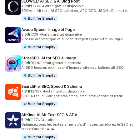
SEOWILL: AI SEO & AI Blog Post
étoile(s) sur 5
4,8
(1 719)
•
Forfait gratuit disponible
1719 avis au total
SEOAnt, Alt text, AI SEO optimizer, AEO,GEO, JSON-LD, llms.txt
Built for Shopify
Avada Speed : Image et Page
étoile(s) sur 5
5,0
(739)
•
Forfait gratuit disponible
739 avis au total
Vitesse automatique et support d'experts pour votre boutique.
Built for Shopify
StoreSEO: AI for SEO & Image
étoile(s) sur 5
5,0
(671)
•
Forfait gratuit disponible
671 avis au total
AI SEO booster, optimiseur d'images, sitemap, balises alt SEO.
Built for Shopify
SearchPie: SEO, Speed & Schema
étoile(s) sur 5
4,9
(2 337)
•
Forfait gratuit disponible
2337 avis au total
SEO IA facile: Corrigez problèmes, améliorez vitesse et trafic
Built for Shopify
AltKing: AI Alt Text SEO & ADA
étoile(s) sur 5
5,0
(127)
•
Gratuite
127 avis au total
Optimisez tous les textes alternatifs d’images, améliorez le SEO et
l’accessibilité : ADA
Built for Shopify