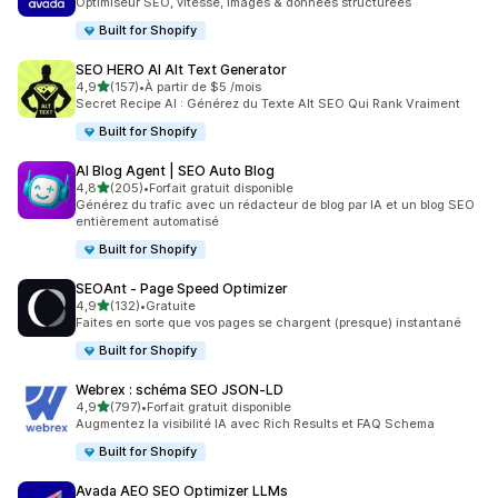
Optimiseur SEO, vitesse, images & données structurées
Built for Shopify
SEO HERO AI Alt Text Generator
étoile(s) sur 5
4,9
(157)
•
À partir de $5 /mois
157 avis au total
Secret Recipe AI : Générez du Texte Alt SEO Qui Rank Vraiment
Built for Shopify
AI Blog Agent | SEO Auto Blog
étoile(s) sur 5
4,8
(205)
•
Forfait gratuit disponible
205 avis au total
Générez du trafic avec un rédacteur de blog par IA et un blog SEO
entièrement automatisé
Built for Shopify
SEOAnt ‑ Page Speed Optimizer
étoile(s) sur 5
4,9
(132)
•
Gratuite
132 avis au total
Faites en sorte que vos pages se chargent (presque) instantané
Built for Shopify
Webrex : schéma SEO JSON‑LD
étoile(s) sur 5
4,9
(797)
•
Forfait gratuit disponible
797 avis au total
Augmentez la visibilité IA avec Rich Results et FAQ Schema
Built for Shopify
Avada AEO SEO Optimizer LLMs