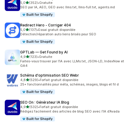
étoile(s) sur 5
5,0
(352)
•
Gratuite
352 avis au total
SEO par IA, AEO, GEO avec llms.txt, llms-full.txt, agents.md
Built for Shopify
Redirect Hero ‑ Corriger 404
étoile(s) sur 5
5,0
(137)
•
Essai gratuit disponible
137 avis au total
Détection/réparation auto liens brisés pour SEO
Built for Shopify
GPTLab — Get Found by AI
étoile(s) sur 5
4,9
(123)
•
Gratuite
123 avis au total
Faites-vous trouver par l’IA avec LLMs.txt, JSON-LD, IndexNow et
GA4
Schéma d'optimisation SEO Webr
étoile(s) sur 5
4,8
(529)
•
Forfait gratuit disponible
529 avis au total
25+ fonctionnalités pour méta, schémas, images, blogs et fil d
Built for Shopify
SEO On : Générateur IA Blog
étoile(s) sur 5
4,9
(532)
•
Forfait gratuit disponible
532 avis au total
Rédigez facilement des articles de blog SEO avec l’IA d’Avada
Built for Shopify