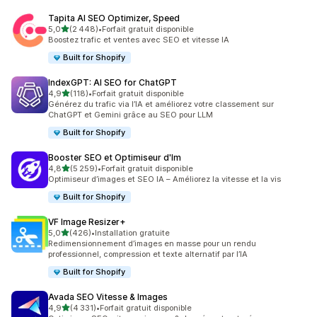
Tapita AI SEO Optimizer, Speed
étoile(s) sur 5
5,0
(2 448)
•
Forfait gratuit disponible
2448 avis au total
Boostez trafic et ventes avec SEO et vitesse IA
Built for Shopify
IndexGPT: AI SEO for ChatGPT
étoile(s) sur 5
4,9
(118)
•
Forfait gratuit disponible
118 avis au total
Générez du trafic via l’IA et améliorez votre classement sur
ChatGPT et Gemini grâce au SEO pour LLM
Built for Shopify
Booster SEO et Optimiseur d'Im
étoile(s) sur 5
4,8
(5 259)
•
Forfait gratuit disponible
5259 avis au total
Optimiseur d’images et SEO IA – Améliorez la vitesse et la vis
Built for Shopify
VF Image Resizer+
étoile(s) sur 5
5,0
(426)
•
Installation gratuite
426 avis au total
Redimensionnement d’images en masse pour un rendu
professionnel, compression et texte alternatif par l’IA
Built for Shopify
Avada SEO Vitesse & Images
étoile(s) sur 5
4,9
(4 331)
•
Forfait gratuit disponible
4331 avis au total