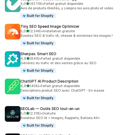
étoile(s) sur 5
5,0
(43 119)
•
Forfait gratuit disponible
43119 avis au total
Avis de produits illimités, y compris les avis photo et vidéo
Built for Shopify
Tiny SEO Speed Image Optimizer
étoile(s) sur 5
5,0
(2 248)
•
Installation gratuite
2248 avis au total
Boostez SEO & trafic IA, vitesse & minimisez les images !
Built for Shopify
Sherpas: Smart SEO
étoile(s) sur 5
4,9
(849)
•
Forfait gratuit disponible
849 avis au total
Générez du trafic et des ventes grâce au SEO.
Built for Shopify
ChatGPT AI Product Description
étoile(s) sur 5
4,9
(458)
•
Forfait gratuit disponible
458 avis au total
Descriptions produit SEO avec ChatGPT - En masse
Built for Shopify
SEOLab — Outils SEO tout‑en‑un
étoile(s) sur 5
5,0
(2 318)
•
Gratuite
2318 avis au total
Boosteur SEO IA + Images, Rapports, Balises Alt+
Built for Shopify