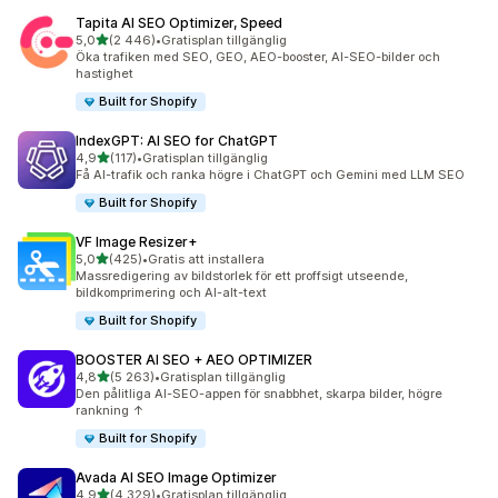
Tapita AI SEO Optimizer, Speed
av 5 stjärnor
5,0
(2 446)
•
Gratisplan tillgänglig
2446 recensioner totalt
Öka trafiken med SEO, GEO, AEO-booster, AI-SEO-bilder och
hastighet
Built for Shopify
IndexGPT: AI SEO for ChatGPT
av 5 stjärnor
4,9
(117)
•
Gratisplan tillgänglig
117 recensioner totalt
Få AI-trafik och ranka högre i ChatGPT och Gemini med LLM SEO
Built for Shopify
VF Image Resizer+
av 5 stjärnor
5,0
(425)
•
Gratis att installera
425 recensioner totalt
Massredigering av bildstorlek för ett proffsigt utseende,
bildkomprimering och AI-alt-text
Built for Shopify
BOOSTER AI SEO + AEO OPTIMIZER
av 5 stjärnor
4,8
(5 263)
•
Gratisplan tillgänglig
5263 recensioner totalt
Den pålitliga AI-SEO-appen för snabbhet, skarpa bilder, högre
rankning ↑
Built for Shopify
Avada AI SEO Image Optimizer
av 5 stjärnor
4,9
(4 329)
•
Gratisplan tillgänglig