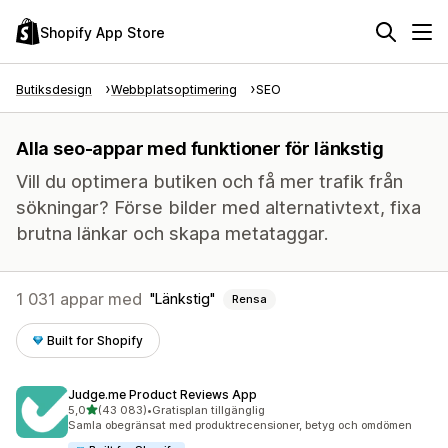
Shopify App Store
Butiksdesign
Webbplatsoptimering
SEO
Alla seo-appar med funktioner för länkstig
Vill du optimera butiken och få mer trafik från
sökningar? Förse bilder med alternativtext, fixa
brutna länkar och skapa metataggar.
1 031 appar med
Länkstig
Rensa
Built for Shopify
Judge.me Product Reviews App
av 5 stjärnor
5,0
(43 083)
•
Gratisplan tillgänglig
43083 recensioner totalt
Samla obegränsat med produktrecensioner, betyg och omdömen