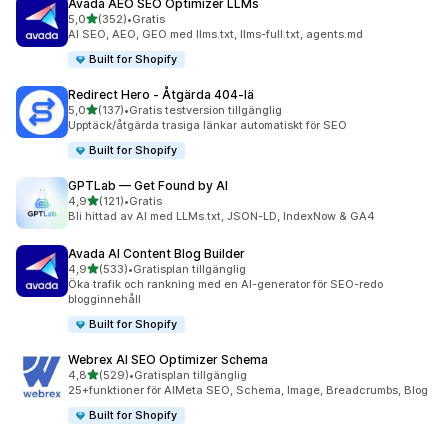
Avada AEO SEO Optimizer LLMs
av 5 stjärnor
5,0
(352)
•
Gratis
352 recensioner totalt
AI SEO, AEO, GEO med llms.txt, llms-full.txt, agents.md
Built for Shopify
Redirect Hero ‑ Åtgärda 404‑lä
av 5 stjärnor
5,0
(137)
•
Gratis testversion tillgänglig
137 recensioner totalt
Upptäck/åtgärda trasiga länkar automatiskt för SEO
Built for Shopify
GPTLab — Get Found by AI
av 5 stjärnor
4,9
(121)
•
Gratis
121 recensioner totalt
Bli hittad av AI med LLMs.txt, JSON-LD, IndexNow & GA4
Avada AI Content Blog Builder
av 5 stjärnor
4,9
(533)
•
Gratisplan tillgänglig
533 recensioner totalt
Öka trafik och rankning med en AI-generator för SEO-redo
blogginnehåll
Built for Shopify
Webrex AI SEO Optimizer Schema
av 5 stjärnor
4,8
(529)
•
Gratisplan tillgänglig
529 recensioner totalt
25+funktioner för AIMeta SEO, Schema, Image, Breadcrumbs, Blog
Built for Shopify