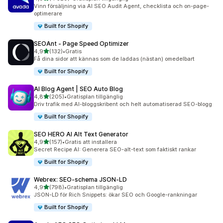
4329 recensioner totalt
Vinn försäljning via AI SEO Audit Agent, checklista och on-page-
optimerare
Built for Shopify
SEOAnt ‑ Page Speed Optimizer
av 5 stjärnor
4,9
(132)
•
Gratis
132 recensioner totalt
Få dina sidor att kännas som de laddas (nästan) omedelbart
Built for Shopify
AI Blog Agent | SEO Auto Blog
av 5 stjärnor
4,8
(205)
•
Gratisplan tillgänglig
205 recensioner totalt
Driv trafik med AI-bloggskribent och helt automatiserad SEO-blogg
Built for Shopify
SEO HERO AI Alt Text Generator
av 5 stjärnor
4,9
(157)
•
Gratis att installera
157 recensioner totalt
Secret Recipe AI: Generera SEO-alt-text som faktiskt rankar
Built for Shopify
Webrex: SEO‑schema JSON‑LD
av 5 stjärnor
4,9
(798)
•
Gratisplan tillgänglig
798 recensioner totalt
JSON-LD för Rich Snippets: ökar SEO och Google-rankningar
Built for Shopify