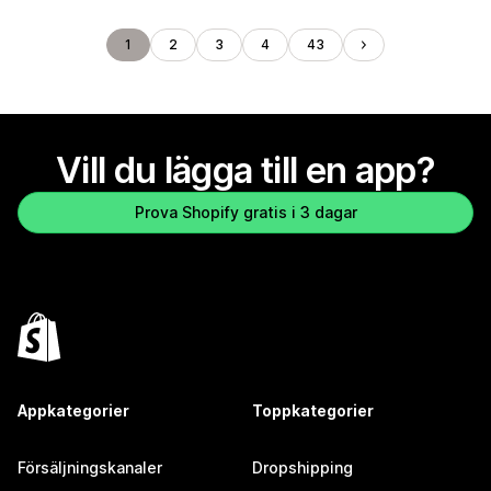
1
2
3
4
43
Vill du lägga till en app?
Prova Shopify gratis i 3 dagar
Appkategorier
Toppkategorier
Försäljningskanaler
Dropshipping