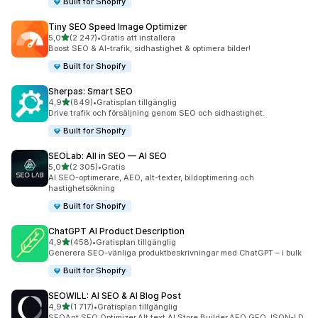
Built for Shopify
Tiny SEO Speed Image Optimizer
av 5 stjärnor
5,0
(2 247)
•
Gratis att installera
2247 recensioner totalt
Boost SEO & AI-trafik, sidhastighet & optimera bilder!
Built for Shopify
Sherpas: Smart SEO
av 5 stjärnor
4,9
(849)
•
Gratisplan tillgänglig
849 recensioner totalt
Drive trafik och försäljning genom SEO och sidhastighet.
Built for Shopify
SEOLab: All in SEO — AI SEO
av 5 stjärnor
5,0
(2 305)
•
Gratis
2305 recensioner totalt
AI SEO-optimerare, AEO, alt-texter, bildoptimering och
hastighetsökning
Built for Shopify
ChatGPT AI Product Description
av 5 stjärnor
4,9
(458)
•
Gratisplan tillgänglig
458 recensioner totalt
Generera SEO-vänliga produktbeskrivningar med ChatGPT – i bulk
Built for Shopify
SEOWILL: AI SEO & AI Blog Post
av 5 stjärnor
4,9
(1 717)
•
Gratisplan tillgänglig
1717 recensioner totalt
SEOAnt,SEO Optimizer,Alt text,AI Store Builder,AEO,GEO,JSON-LD