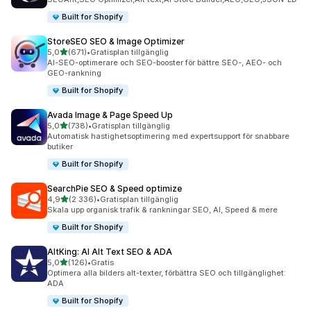
Built for Shopify
StoreSEO SEO & Image Optimizer
av 5 stjärnor
5,0
(671)
•
Gratisplan tillgänglig
671 recensioner totalt
AI-SEO-optimerare och SEO-booster för bättre SEO-, AEO- och
GEO-rankning
Built for Shopify
Avada Image & Page Speed Up
av 5 stjärnor
5,0
(738)
•
Gratisplan tillgänglig
738 recensioner totalt
Automatisk hastighetsoptimering med expertsupport för snabbare
butiker
Built for Shopify
SearchPie SEO & Speed optimize
av 5 stjärnor
4,9
(2 336)
•
Gratisplan tillgänglig
2336 recensioner totalt
Skala upp organisk trafik & rankningar SEO, AI, Speed & mere
Built for Shopify
AltKing: AI Alt Text SEO & ADA
av 5 stjärnor
5,0
(126)
•
Gratis
126 recensioner totalt
Optimera alla bilders alt-texter, förbättra SEO och tillgänglighet:
ADA
Built for Shopify