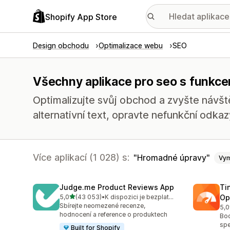
Shopify App Store
Design obchodu
Optimalizace webu
SEO
Všechny aplikace pro seo s funkc
Optimalizujte svůj obchod a zvyšte návšt
alternativní text, opravte nefunkční odka
Více aplikací (1 028) s:
Hromadné úpravy
Vy
Judge.me Product Reviews App
Ti
z 5 hvězd
5,0
(43 053)
•
K dispozici je bezplatný plán
Op
Celkový počet recenzí: 43053
Sbírejte neomezené recenze,
5,0
Cel
hodnocení a reference o produktech
Boo
spe
Built for Shopify