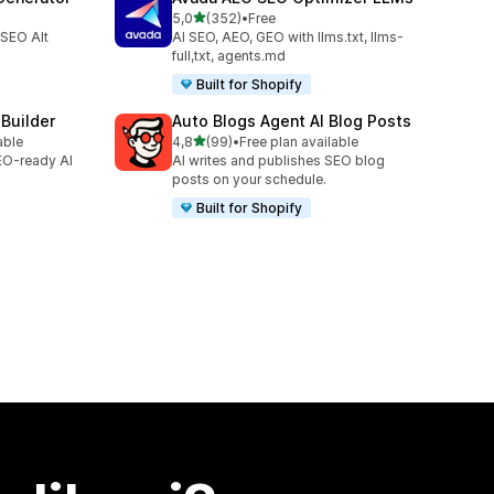
z 5 hvězd
5,0
(352)
•
Free
7
Celkový počet recenzí: 352
 SEO Alt
AI SEO, AEO, GEO with llms.txt, llms-
full,txt, agents.md
Built for Shopify
 Builder
Auto Blogs Agent AI Blog Posts
z 5 hvězd
able
4,8
(99)
•
Free plan available
3
Celkový počet recenzí: 99
SEO-ready AI
AI writes and publishes SEO blog
posts on your schedule.
Built for Shopify