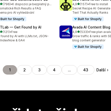
z 5 hvězd
z 5 hvězd
(796)
•
K dispozici je bezplatný plán
4,9
(157)
•
Free to install
kový počet recenzí: 796
Celkový počet recenzí: 15
omatické Rich Results a FAQ
Secret Recipe AI: Generate
ema pro AI vyhledávání
Text That Actually Ranks
Built for Shopify
Built for Shopify
TLab — Get Found by AI
Avada AI Content Blog
z 5 hvězd
z 5 hvězd
(121)
•
Free
4,9
(533)
•
Free plan avail
kový počet recenzí: 121
Celkový počet recenzí: 53
 found by AI with LLMs.txt, JSON-
Grow traffic & ranks with 
 IndexNow & GA4
blog content generator
Built for Shopify
Další
1
2
3
4
…
43