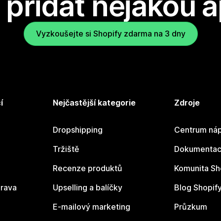
přidat nějakou a
Vyzkoušejte si Shopify zdarma na 3 dny
í
Nejčastější kategorie
Zdroje
Dropshipping
Centrum náp
Tržiště
Dokumentace
Recenze produktů
Komunita Sh
rava
Upselling a balíčky
Blog Shopif
E-mailový marketing
Průzkum