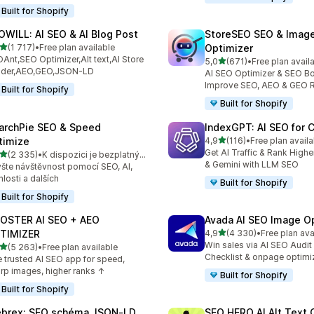
Built for Shopify
OWILL: AI SEO & AI Blog Post
StoreSEO SEO & Imag
z 5 hvězd
(1 717)
•
Free plan available
Optimizer
kový počet recenzí: 1717
Ant,SEO Optimizer,Alt text,AI Store
z 5 hvězd
5,0
(671)
•
Free plan avail
Celkový počet recenzí: 67
ilder,AEO,GEO,JSON-LD
AI SEO Optimizer & SEO Bo
Improve SEO, AEO & GEO 
Built for Shopify
Built for Shopify
archPie SEO & Speed
IndexGPT: AI SEO for
z 5 hvězd
timize
4,9
(116)
•
Free plan availa
Celkový počet recenzí: 116
Get AI Traffic & Rank High
z 5 hvězd
(2 335)
•
K dispozici je bezplatný plán
kový počet recenzí: 2335
& Gemini with LLM SEO
šte návštěvnost pomocí SEO, AI,
hlosti a dalších
Built for Shopify
Built for Shopify
OSTER AI SEO + AEO
Avada AI SEO Image O
z 5 hvězd
TIMIZER
4,9
(4 330)
•
Free plan ava
Celkový počet recenzí: 43
Win sales via AI SEO Audit
z 5 hvězd
(5 263)
•
Free plan available
kový počet recenzí: 5263
Checklist & onpage optimi
 trusted AI SEO app for speed,
rp images, higher ranks ↑
Built for Shopify
Built for Shopify
brex: SEO schéma JSON‑LD
SEO HERO AI Alt Text 