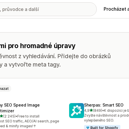
Procházet 
emi pro hromadné úpravy
ěvnost z vyhledávání. Přidejte do obrázků
zy a vytvořte meta tagy.
mazat
ny SEO Speed Image
Sherpas: Smart SEO
z 5 hvězd
timizer
4,9
(849)
•
Celkový počet recenzí: 84
Zvyšte návštěvnost a prod
z 5 hvězd
(2 245)
•
Free to install
kový počet recenzí: 2245
vylepšeného SEO.
st SEO traffic, AEO/AI search, page
ed & minify images!↑
Built for Shopify