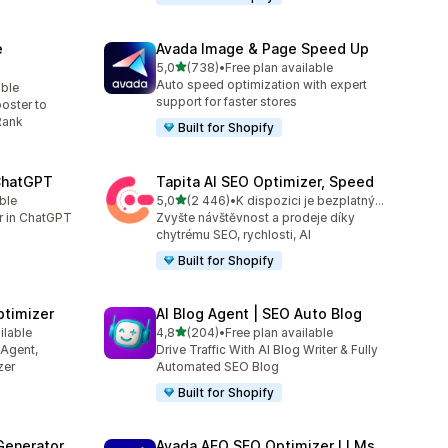
e
Avada Image & Page Speed Up
z 5 hvězd
5,0
(738)
•
Free plan available
Celkový počet recenzí: 738
Auto speed optimization with expert
able
1
support for faster stores
oster to
Rank
Built for Shopify
 ChatGPT
Tapita AI SEO Optimizer, Speed
z 5 hvězd
ble
5,0
(2 446)
•
K dispozici je bezplatný plán
Celkový počet recenzí: 2446
er in ChatGPT
Zvyšte návštěvnost a prodeje díky
chytrému SEO, rychlosti, AI
Built for Shopify
ptimizer
AI Blog Agent | SEO Auto Blog
z 5 hvězd
ilable
4,8
(204)
•
Free plan available
30
Celkový počet recenzí: 204
 Agent,
Drive Traffic With AI Blog Writer & Fully
zer
Automated SEO Blog
Built for Shopify
Generator
Avada AEO SEO Optimizer LLMs