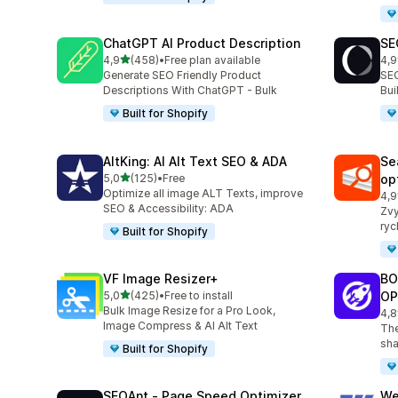
ChatGPT AI Product Description
SE
z 5 hvězd
4,9
(458)
•
Free plan available
4,9
Celkový počet recenzí: 458
Cel
Generate SEO Friendly Product
SEO
Descriptions With ChatGPT - Bulk
Bu
Built for Shopify
AltKing: AI Alt Text SEO & ADA
Se
z 5 hvězd
5,0
(125)
•
Free
op
Celkový počet recenzí: 125
Optimize all image ALT Texts, improve
4,9
Cel
SEO & Accessibility: ADA
Zvy
ryc
Built for Shopify
VF Image Resizer+
BO
z 5 hvězd
5,0
(425)
•
Free to install
OP
Celkový počet recenzí: 425
Bulk Image Resize for a Pro Look,
4,8
Cel
Image Compress & AI Alt Text
The
sha
Built for Shopify
SEOAnt ‑ Page Speed Optimizer
We