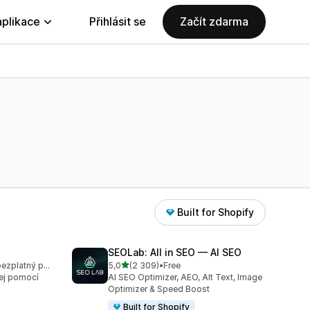
aplikace
Přihlásit se
Začít zdarma
Built for Shopify
SEOLab: All in SEO — AI SEO
z 5 hvězd
K dispozici je bezplatný plán
5,0
(2 309)
•
Free
9
Celkový počet recenzí: 2309
ej pomocí
AI SEO Optimizer, AEO, Alt Text, Image
Optimizer & Speed Boost
Built for Shopify