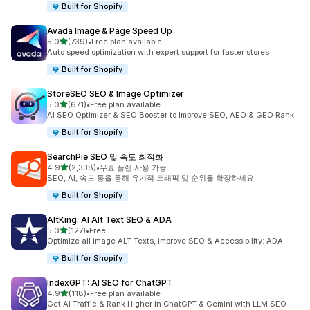
Built for Shopify
Avada Image & Page Speed Up
별 5개 중
5.0
(739)
•
Free plan available
총 리뷰 739개
Auto speed optimization with expert support for faster stores
Built for Shopify
StoreSEO SEO & Image Optimizer
별 5개 중
5.0
(671)
•
Free plan available
총 리뷰 671개
AI SEO Optimizer & SEO Booster to Improve SEO, AEO & GEO Rank
Built for Shopify
SearchPie SEO 및 속도 최적화
별 5개 중
4.9
(2,338)
•
무료 플랜 사용 가능
총 리뷰 2338개
SEO, AI, 속도 등을 통해 유기적 트래픽 및 순위를 확장하세요
Built for Shopify
AltKing: AI Alt Text SEO & ADA
별 5개 중
5.0
(127)
•
Free
총 리뷰 127개
Optimize all image ALT Texts, improve SEO & Accessibility: ADA
Built for Shopify
IndexGPT: AI SEO for ChatGPT
별 5개 중
4.9
(118)
•
Free plan available
총 리뷰 118개
Get AI Traffic & Rank Higher in ChatGPT & Gemini with LLM SEO