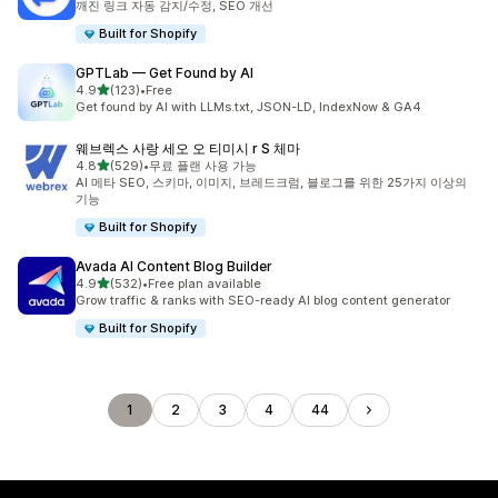
깨진 링크 자동 감지/수정, SEO 개선
Built for Shopify
GPTLab — Get Found by AI
별 5개 중
4.9
(123)
•
Free
총 리뷰 123개
Get found by AI with LLMs.txt, JSON-LD, IndexNow & GA4
웨브렉스 사랑 세오 오 티미시 r S 체마
별 5개 중
4.8
(529)
•
무료 플랜 사용 가능
총 리뷰 529개
AI 메타 SEO, 스키마, 이미지, 브레드크럼, 블로그를 위한 25가지 이상의
기능
Built for Shopify
Avada AI Content Blog Builder
별 5개 중
4.9
(532)
•
Free plan available
총 리뷰 532개
Grow traffic & ranks with SEO-ready AI blog content generator
Built for Shopify
1
2
3
4
44