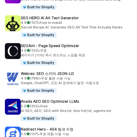
Built for Shopify
SEO HERO AI Alt Text Generator
별 5개 중
4.9
(157)
•
Free to install
총 리뷰 157개
Secret Recipe AI: Generate SEO Alt Text That Actually Ranks
Built for Shopify
SEOAnt ‑ Page Speed Optimizer
별 5개 중
4.9
(132)
•
무료
총 리뷰 132개
페이지가 (거의) 즉시 로드되는 느낌을 제공
Built for Shopify
Webrex: SEO 스키마 JSON‑LD
별 5개 중
4.9
(798)
•
무료 플랜 사용 가능
총 리뷰 798개
Google, ChatGPT, 모든 AI 검색에서 발견: 자동으로
Built for Shopify
Avada AEO SEO Optimizer LLMs
별 5개 중
5.0
(353)
•
Free
총 리뷰 353개
AI SEO, AEO, GEO with llms.txt, llms-full,txt, agents.md
Built for Shopify
Redirect Hero ‑ 404 링크 수정
별 5개 중
5.0
(137)
•
무료 체험 이용 가능
총 리뷰 137개