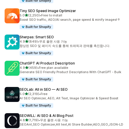
Built for Shopify
Tiny SEO Speed Image Optimizer
별 5개 중
5.0
(2,250)
•
Free to install
총 리뷰 2250개
Boost SEO traffic, AEO/AI search, page speed & minify images!↑
Built for Shopify
Sherpas: Smart SEO
별 5개 중
4.9
(849)
•
무료 플랜 사용 가능
총 리뷰 849개
향상된 SEO 및 페이지 속도를 통해 트래픽과 판매를 촉진합니다.
Built for Shopify
ChatGPT AI Product Description
별 5개 중
4.9
(459)
•
Free plan available
총 리뷰 459개
Generate SEO Friendly Product Descriptions With ChatGPT - Bulk
Built for Shopify
SEOLab: All in SEO — AI SEO
별 5개 중
5.0
(2,319)
•
Free
총 리뷰 2319개
AI SEO Optimizer, AEO, Alt Text, Image Optimizer & Speed Boost
Built for Shopify
SEOWILL: AI SEO & AI Blog Post
별 5개 중
4.8
(1,719)
•
무료 플랜 사용 가능
총 리뷰 1719개
SEOAnt,SEO Optimizer,Alt text,AI Store Builder,AEO,GEO,JSON-LD