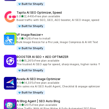
Built for Shopify
Tapita AI SEO Optimizer, Speed
별 5개 중
5.0
(2,449)
•
Free plan available
총 리뷰 2449개
Boost traffic with SEO, GEO, AEO booster, AI SEO image, speed
Built for Shopify
VF Image Resizer+
별 5개 중
5.0
(428)
•
Free to install
총 리뷰 428개
Bulk Image Resize for a Pro Look, Image Compress & AI Alt Text
Built for Shopify
BOOSTER AI SEO + AEO OPTIMIZER
별 5개 중
4.8
(5,261)
•
Free plan available
총 리뷰 5261개
The trusted AI SEO app for speed, sharp images, higher ranks ↑
Built for Shopify
Avada AI SEO Image Optimizer
별 5개 중
4.9
(4,331)
•
Free plan available
총 리뷰 4331개
Win sales via AI SEO Audit Agent, Checklist & onpage optimizer
Built for Shopify
AI Blog Agent | SEO Auto Blog
별 5개 중
4.8
(207)
•
Free plan available
총 리뷰 207개
Drive Traffic With AI Blog Writer & Fully Automated SEO Blog