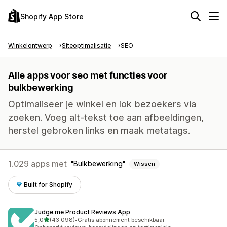
Shopify App Store
Winkelontwerp
Siteoptimalisatie
SEO
Alle apps voor seo met functies voor
bulkbewerking
Optimaliseer je winkel en lok bezoekers via
zoeken. Voeg alt-tekst toe aan afbeeldingen,
herstel gebroken links en maak metatags.
1.029 apps met
Bulkbewerking
Wissen
Built for Shopify
Judge.me Product Reviews App
van 5 sterren
5,0
(43.098)
•
Gratis abonnement beschikbaar
43098 recensies in totaal