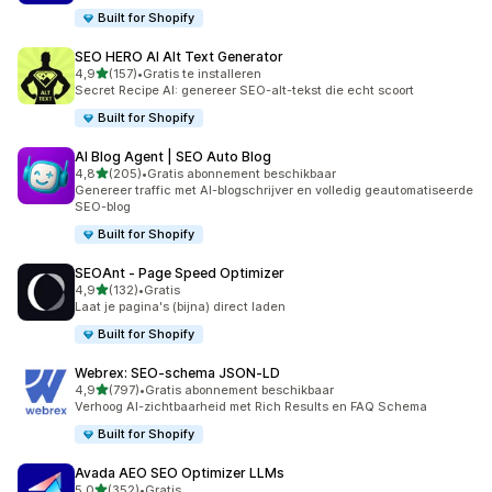
Built for Shopify
SEO HERO AI Alt Text Generator
van 5 sterren
4,9
(157)
•
Gratis te installeren
157 recensies in totaal
Secret Recipe AI: genereer SEO-alt-tekst die echt scoort
Built for Shopify
AI Blog Agent | SEO Auto Blog
van 5 sterren
4,8
(205)
•
Gratis abonnement beschikbaar
205 recensies in totaal
Genereer traffic met AI-blogschrijver en volledig geautomatiseerde
SEO-blog
Built for Shopify
SEOAnt ‑ Page Speed Optimizer
van 5 sterren
4,9
(132)
•
Gratis
132 recensies in totaal
Laat je pagina's (bijna) direct laden
Built for Shopify
Webrex: SEO‑schema JSON‑LD
van 5 sterren
4,9
(797)
•
Gratis abonnement beschikbaar
797 recensies in totaal
Verhoog AI-zichtbaarheid met Rich Results en FAQ Schema
Built for Shopify
Avada AEO SEO Optimizer LLMs
van 5 sterren
5,0
(352)
•
Gratis