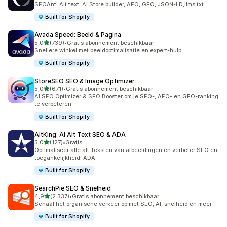
SEOAnt, Alt text, AI Store builder, AEO, GEO, JSON-LD,llms.txt
Built for Shopify
Avada Speed: Beeld & Pagina
van 5 sterren
5,0
(739)
•
Gratis abonnement beschikbaar
739 recensies in totaal
Snellere winkel met beeldoptimalisatie en expert-hulp
Built for Shopify
StoreSEO SEO & Image Optimizer
van 5 sterren
5,0
(671)
•
Gratis abonnement beschikbaar
671 recensies in totaal
AI SEO Optimizer & SEO Booster om je SEO-, AEO- en GEO-ranking
te verbeteren
Built for Shopify
AltKing: AI Alt Text SEO & ADA
van 5 sterren
5,0
(127)
•
Gratis
127 recensies in totaal
Optimaliseer alle alt-teksten van afbeeldingen en verbeter SEO en
toegankelijkheid: ADA
Built for Shopify
SearchPie SEO & Snelheid
van 5 sterren
4,9
(2.337)
•
Gratis abonnement beschikbaar
2337 recensies in totaal
Schaal het organische verkeer op met SEO, AI, snelheid en meer
Built for Shopify