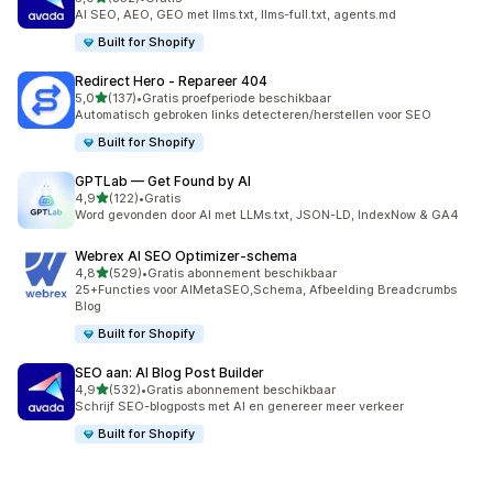
352 recensies in totaal
AI SEO, AEO, GEO met llms.txt, llms-full.txt, agents.md
Built for Shopify
Redirect Hero ‑ Repareer 404
van 5 sterren
5,0
(137)
•
Gratis proefperiode beschikbaar
137 recensies in totaal
Automatisch gebroken links detecteren/herstellen voor SEO
Built for Shopify
GPTLab — Get Found by AI
van 5 sterren
4,9
(122)
•
Gratis
122 recensies in totaal
Word gevonden door AI met LLMs.txt, JSON-LD, IndexNow & GA4
Webrex AI SEO Optimizer‑schema
van 5 sterren
4,8
(529)
•
Gratis abonnement beschikbaar
529 recensies in totaal
25+Functies voor AIMetaSEO,Schema, Afbeelding Breadcrumbs
BIog
Built for Shopify
SEO aan: AI Blog Post Builder
van 5 sterren
4,9
(532)
•
Gratis abonnement beschikbaar
532 recensies in totaal
Schrijf SEO-blogposts met AI en genereer meer verkeer
Built for Shopify