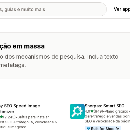
Ver ap
ição em massa
do dos mecanismos de pesquisa. Inclua texto
 metatags.
ny SEO Speed Image
Sherpas: Smart SEO
de 5 estrelas
timizer
4,9
(849)
•
Plano gratuito 
849 avaliações ao todo
Gere tráfego e vendas por
de 5 estrelas
(2.245)
•
Grátis para instalar
5 avaliações ao todo
SEO e velocidade da págin
st SEO & tráfego IA, velocidade &
ifique imagens!
Built for Shopify