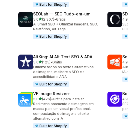
Built for Shopify
SEOLab — SEO Tudo‑em‑um
SE
de 5 estrelas
5,0
(2.307)
•
Grátis
4,9
2307 avaliações ao todo
171
AI Smart SEO + Otimizar Imagens, SEO,
SEO
Relatórios, Alt Tags
Bu
Built for Shopify
AltKing: AI Alt Text SEO & ADA
Se
de 5 estrelas
5,0
(125)
•
Grátis
4,9
125 avaliações ao todo
233
Otimize todos os textos alternativos
Aum
de imagens, melhore o SEO e a
IA,
acessibilidade: ADA
Built for Shopify
VF Image Resizer+
Bo
de 5 estrelas
5,0
(426)
•
Grátis para instalar
4,9
426 avaliações ao todo
525
Redimensionamento de imagens em
SEO
massa para um visual profissional,
par
compactação de imagens e texto
alternativo com IA
Built for Shopify