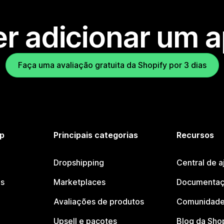
r adicionar um 
Faça uma avaliação gratuita da Shopify por 3 dias
p
Principais categorias
Recursos
Dropshipping
Central de a
os
Marketplaces
Documentaç
Avaliações de produtos
Comunidade
Upsell e pacotes
Blog da Sho