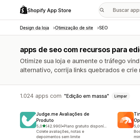
Shopify App Store
Design da loja
Otimização de site
SEO
apps de seo com recursos para ed
Otimize sua loja e aumente o tráfego vin
alternativo, corrija links quebrados e crie
1.024 apps com
Edição em massa
Limpar
Judge.me Avaliações de
Ti
Produto
Op
de 5 estrelas
5,0
(42.990)
•
Plano gratuito disponível
5,0
42990 avaliações ao todo
224
Colete avaliações, notas e
Boo
depoimentos sem limite
min