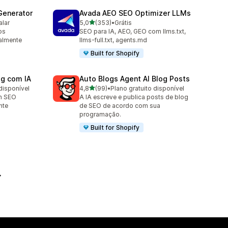
Generator
Avada AEO SEO Optimizer LLMs
de 5 estrelas
alar
5,0
(353)
•
Grátis
353 avaliações ao todo
os
SEO para IA, AEO, GEO com llms.txt,
ealmente
llms-full.txt, agents.md
Built for Shopify
og com IA
Auto Blogs Agent AI Blog Posts
de 5 estrelas
disponível
4,8
(99)
•
Plano gratuito disponível
99 avaliações ao todo
m SEO
A IA escreve e publica posts de blog
nte
de SEO de acordo com sua
programação.
Built for Shopify