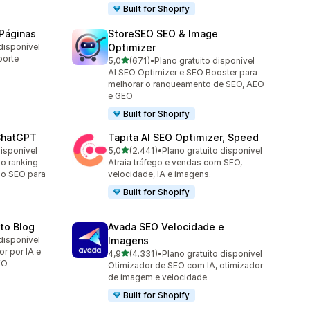
Built for Shopify
Páginas
StoreSEO SEO & Image
disponível
Optimizer
porte
de 5 estrelas
5,0
(671)
•
Plano gratuito disponível
671 avaliações ao todo
AI SEO Optimizer e SEO Booster para
melhorar o ranqueamento de SEO, AEO
e GEO
Built for Shopify
 ChatGPT
Tapita AI SEO Optimizer, Speed
de 5 estrelas
disponível
5,0
(2.441)
•
Plano gratuito disponível
2441 avaliações ao todo
no ranking
Atraia tráfego e vendas com SEO,
 o SEO para
velocidade, IA e imagens.
Built for Shopify
uto Blog
Avada SEO Velocidade e
disponível
Imagens
r por IA e
de 5 estrelas
4,9
(4.331)
•
Plano gratuito disponível
4331 avaliações ao todo
EO
Otimizador de SEO com IA, otimizador
de imagem e velocidade
Built for Shopify