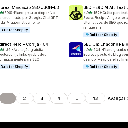
brex: Marcação SEO JSON‑LD
SEO HERO AI Alt Text 
de 5 estrelas
de 5 estrelas
(796)
•
Plano gratuito disponível
4,9
(157)
•
Grátis para inst
 avaliações ao todo
157 avaliações ao todo
a encontrado por Google, ChatGPT
Secret Recipe AI: gere text
oda IA: automaticamente
alternativos de SEO que r
ranqueiam
Built for Shopify
Built for Shopify
direct Hero ‑ Corrija 404
SEO On: Criador de Bl
de 5 estrelas
de 5 estrelas
(136)
•
Avaliação gratuita
4,9
(534)
•
Plano gratuito 
 avaliações ao todo
534 avaliações ao todo
ecte/corrija links quebrados
Escreva posts de blog co
omaticamente para SEO
usando IA rápida e facilme
Built for Shopify
Built for Shopify
Avançar
1
2
3
4
…
43