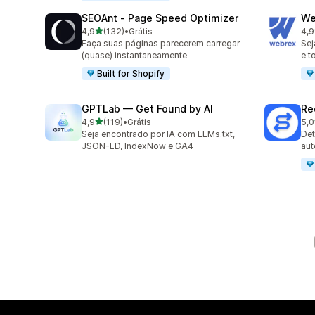
SEOAnt ‑ Page Speed Optimizer
We
de 5 estrelas
4,9
(132)
•
Grátis
4,9
132 avaliações ao todo
796
Faça suas páginas parecerem carregar
Sej
(quase) instantaneamente
e t
Built for Shopify
GPTLab — Get Found by AI
Re
de 5 estrelas
4,9
(119)
•
Grátis
5,0
119 avaliações ao todo
136
Seja encontrado por IA com LLMs.txt,
Det
JSON-LD, IndexNow e GA4
aut