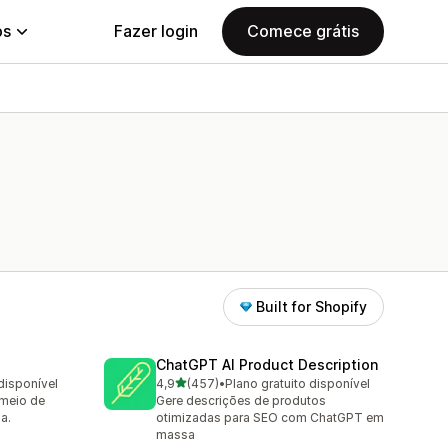
ps
Fazer login
Comece grátis
Built for Shopify
ChatGPT AI Product Description
de 5 estrelas
disponível
4,9
(457)
•
Plano gratuito disponível
457 avaliações ao todo
 meio de
Gere descrições de produtos
a.
otimizadas para SEO com ChatGPT em
massa