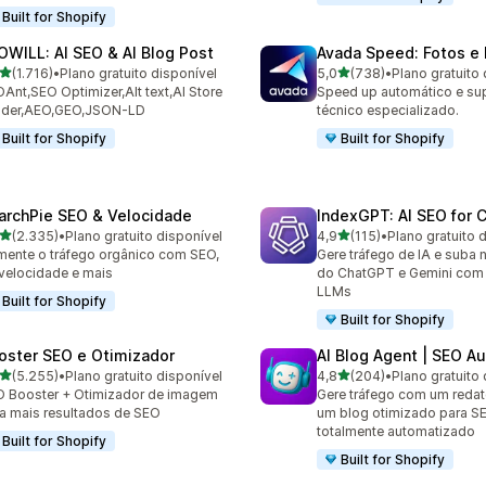
Built for Shopify
OWILL: AI SEO & AI Blog Post
Avada Speed: Fotos e 
de 5 estrelas
de 5 estrelas
(1.716)
•
Plano gratuito disponível
5,0
(738)
•
Plano gratuito 
6 avaliações ao todo
738 avaliações ao todo
Ant,SEO Optimizer,Alt text,AI Store
Speed up automático e su
ilder,AEO,GEO,JSON-LD
técnico especializado.
Built for Shopify
Built for Shopify
archPie SEO & Velocidade
IndexGPT: AI SEO for
de 5 estrelas
de 5 estrelas
(2.335)
•
Plano gratuito disponível
4,9
(115)
•
Plano gratuito 
5 avaliações ao todo
115 avaliações ao todo
ente o tráfego orgânico com SEO,
Gere tráfego de IA e suba 
 velocidade e mais
do ChatGPT e Gemini com
LLMs
Built for Shopify
Built for Shopify
oster SEO e Otimizador
AI Blog Agent | SEO A
de 5 estrelas
de 5 estrelas
(5.255)
•
Plano gratuito disponível
4,8
(204)
•
Plano gratuito 
5 avaliações ao todo
204 avaliações ao todo
 Booster + Otimizador de imagem
Gere tráfego com um redato
a mais resultados de SEO
um blog otimizado para S
totalmente automatizado
Built for Shopify
Built for Shopify