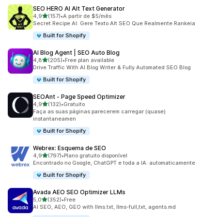
SEO HERO AI Alt Text Generator
de 5 estrelas
4,9
(157)
•
A partir de $5/mês
157 total de avaliações
Secret Recipe AI: Gere Texto Alt SEO Que Realmente Rankeia
Built for Shopify
AI Blog Agent | SEO Auto Blog
de 5 estrelas
4,8
(205)
•
Free plan available
205 total de avaliações
Drive Traffic With AI Blog Writer & Fully Automated SEO Blog
Built for Shopify
SEOAnt ‑ Page Speed Optimizer
de 5 estrelas
4,9
(132)
•
Gratuito
132 total de avaliações
Faça as suas páginas parecerem carregar (quase)
instantaneamen
Built for Shopify
Webrex: Esquema de SEO
de 5 estrelas
4,9
(797)
•
Plano gratuito disponível
797 total de avaliações
Encontrado no Google, ChatGPT e toda a IA: automaticamente
Built for Shopify
Avada AEO SEO Optimizer LLMs
de 5 estrelas
5,0
(352)
•
Free
352 total de avaliações
AI SEO, AEO, GEO with llms.txt, llms-full,txt, agents.md