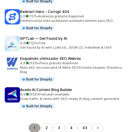
Built for Shopify
Redirect Hero ‑ Corrigir 404
de 5 estrelas
5,0
(137)
•
Avaliação gratuita disponível
137 total de avaliações
Detete/corrija links quebrados automaticamente para SEO
Built for Shopify
GPTLab — Get Found by AI
de 5 estrelas
4,9
(123)
•
Free
123 total de avaliações
Get found by AI with LLMs.txt, JSON-LD, IndexNow & GA4
Esquemdo otimizador SEO Webrex
de 5 estrelas
4,8
(529)
•
Plano gratuito disponível
529 total de avaliações
Mais de2 recursos para IA Meta SEOSchema Imagem, Breadcru
BIog
Built for Shopify
Avada AI Content Blog Builder
de 5 estrelas
4,9
(532)
•
Free plan available
532 total de avaliações
Grow traffic & ranks with SEO-ready AI blog content generator
Built for Shopify
1
2
3
4
43