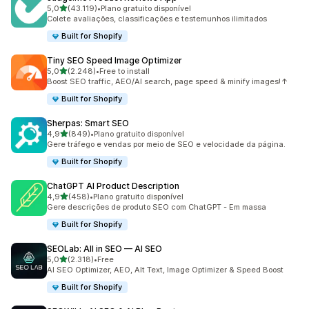
de 5 estrelas
5,0
(43.119)
•
Plano gratuito disponível
43119 total de avaliações
Colete avaliações, classificações e testemunhos ilimitados
Built for Shopify
Tiny SEO Speed Image Optimizer
de 5 estrelas
5,0
(2.248)
•
Free to install
2248 total de avaliações
Boost SEO traffic, AEO/AI search, page speed & minify images!↑
Built for Shopify
Sherpas: Smart SEO
de 5 estrelas
4,9
(849)
•
Plano gratuito disponível
849 total de avaliações
Gere tráfego e vendas por meio de SEO e velocidade da página.
Built for Shopify
ChatGPT AI Product Description
de 5 estrelas
4,9
(458)
•
Plano gratuito disponível
458 total de avaliações
Gere descrições de produto SEO com ChatGPT - Em massa
Built for Shopify
SEOLab: All in SEO — AI SEO
de 5 estrelas
5,0
(2.318)
•
Free
2318 total de avaliações
AI SEO Optimizer, AEO, Alt Text, Image Optimizer & Speed Boost
Built for Shopify