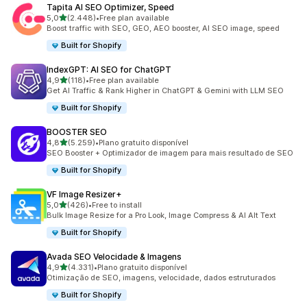
Tapita AI SEO Optimizer, Speed
de 5 estrelas
5,0
(2.448)
•
Free plan available
2448 total de avaliações
Boost traffic with SEO, GEO, AEO booster, AI SEO image, speed
Built for Shopify
IndexGPT: AI SEO for ChatGPT
de 5 estrelas
4,9
(118)
•
Free plan available
118 total de avaliações
Get AI Traffic & Rank Higher in ChatGPT & Gemini with LLM SEO
Built for Shopify
BOOSTER SEO
de 5 estrelas
4,8
(5.259)
•
Plano gratuito disponível
5259 total de avaliações
SEO Booster + Optimizador de imagem para mais resultado de SEO
Built for Shopify
VF Image Resizer+
de 5 estrelas
5,0
(426)
•
Free to install
426 total de avaliações
Bulk Image Resize for a Pro Look, Image Compress & AI Alt Text
Built for Shopify
Avada SEO Velocidade & Imagens
de 5 estrelas
4,9
(4.331)
•
Plano gratuito disponível
4331 total de avaliações
Otimização de SEO, imagens, velocidade, dados estruturados
Built for Shopify