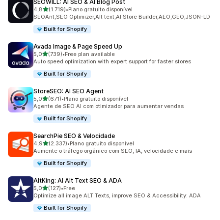
SEOWILL: AI SEO & AI Blog Post
de 5 estrelas
4,8
(1.719)
•
Plano gratuito disponível
1719 total de avaliações
SEOAnt,SEO Optimizer,Alt text,AI Store Builder,AEO,GEO,JSON-LD
Built for Shopify
Avada Image & Page Speed Up
de 5 estrelas
5,0
(739)
•
Free plan available
739 total de avaliações
Auto speed optimization with expert support for faster stores
Built for Shopify
StoreSEO: AI SEO Agent
de 5 estrelas
5,0
(671)
•
Plano gratuito disponível
671 total de avaliações
Agente de SEO AI com otimizador para aumentar vendas
Built for Shopify
SearchPie SEO & Velocidade
de 5 estrelas
4,9
(2.337)
•
Plano gratuito disponível
2337 total de avaliações
Aumente o tráfego orgânico com SEO, IA, velocidade e mais
Built for Shopify
AltKing: AI Alt Text SEO & ADA
de 5 estrelas
5,0
(127)
•
Free
127 total de avaliações
Optimize all image ALT Texts, improve SEO & Accessibility: ADA
Built for Shopify