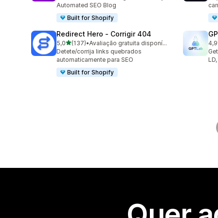
Automated SEO Blog
car
Built for Shopify
Redirect Hero ‑ Corrigir 404
GP
de 5 estrelas
5,0
(137)
•
Avaliação gratuita disponível
4,9
137 total de avaliações
123
Detete/corrija links quebrados
Get
automaticamente para SEO
LD,
Built for Shopify
Quer a