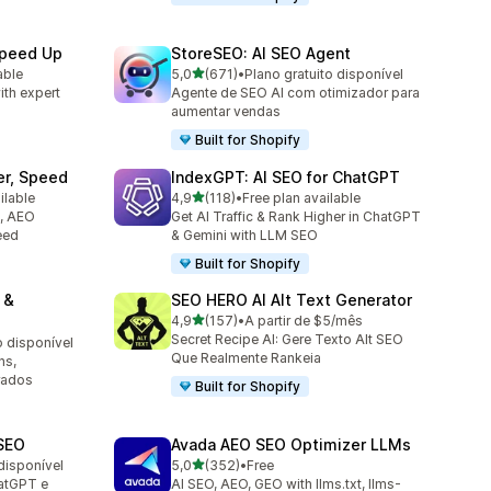
Speed Up
StoreSEO: AI SEO Agent
de 5 estrelas
able
5,0
(671)
•
Plano gratuito disponível
671 total de avaliações
ith expert
Agente de SEO AI com otimizador para
aumentar vendas
Built for Shopify
er, Speed
IndexGPT: AI SEO for ChatGPT
de 5 estrelas
ilable
4,9
(118)
•
Free plan available
118 total de avaliações
O, AEO
Get AI Traffic & Rank Higher in ChatGPT
eed
& Gemini with LLM SEO
Built for Shopify
 &
SEO HERO AI Alt Text Generator
de 5 estrelas
4,9
(157)
•
A partir de $5/mês
157 total de avaliações
Secret Recipe AI: Gere Texto Alt SEO
o disponível
Que Realmente Rankeia
ns,
rados
Built for Shopify
SEO
Avada AEO SEO Optimizer LLMs
de 5 estrelas
disponível
5,0
(352)
•
Free
352 total de avaliações
atGPT e
AI SEO, AEO, GEO with llms.txt, llms-