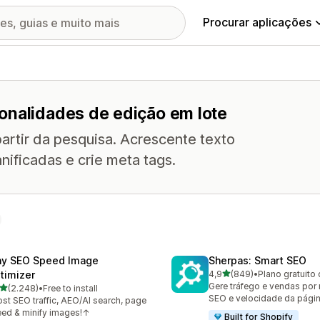
Procurar aplicações
onalidades de edição em lote
partir da pesquisa. Acrescente texto
anificadas e crie meta tags.
ny SEO Speed Image
Sherpas: Smart SEO
de 5 estrelas
timizer
4,9
(849)
•
Plano gratuito 
849 total de avaliações
Gere tráfego e vendas por
de 5 estrelas
(2.248)
•
Free to install
8 total de avaliações
SEO e velocidade da págin
st SEO traffic, AEO/AI search, page
ed & minify images!↑
Built for Shopify