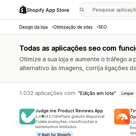
Shopify App Store
Design da loja
Otimização de sites
SEO
Todas as aplicações seo com funci
Otimize a sua loja e aumente o tráfego a 
alternativo às imagens, corrija ligações d
1 032 aplicações com
Edição em lote
Limpar
Judge.me Product Reviews App
Ti
de 5 estrelas
5,0
(43.119)
•
Plano gratuito disponível
Op
43119 total de avaliações
Colete avaliações, classificações e
5,0
224
testemunhos ilimitados
Boo
spe
Built for Shopify