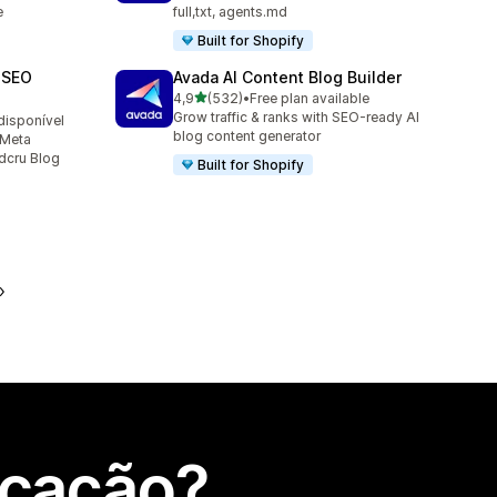
e
full,txt, agents.md
Built for Shopify
 SEO
Avada AI Content Blog Builder
de 5 estrelas
4,9
(532)
•
Free plan available
532 total de avaliações
Grow traffic & ranks with SEO-ready AI
disponível
blog content generator
 Meta
cru BIog
Built for Shopify
icação?