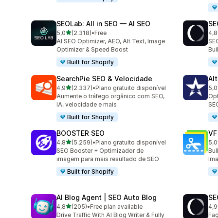
SEOLab: All in SEO — AI SEO
SE
de 5 estrelas
5,0
(2.318)
•
Free
4,8
2318 total de avaliações
171
AI SEO Optimizer, AEO, Alt Text, Image
SEO
Optimizer & Speed Boost
Bu
Built for Shopify
SearchPie SEO & Velocidade
Al
de 5 estrelas
4,9
(2.337)
•
Plano gratuito disponível
5,0
2337 total de avaliações
127
Aumente o tráfego orgânico com SEO,
Opt
IA, velocidade e mais
SEO
Built for Shopify
BOOSTER SEO
VF
de 5 estrelas
4,8
(5.259)
•
Plano gratuito disponível
5,0
5259 total de avaliações
426
SEO Booster + Optimizador de
Bul
imagem para mais resultado de SEO
Ima
Built for Shopify
AI Blog Agent | SEO Auto Blog
SE
de 5 estrelas
4,8
(205)
•
Free plan available
4,9
205 total de avaliações
132
Drive Traffic With AI Blog Writer & Fully
Faç