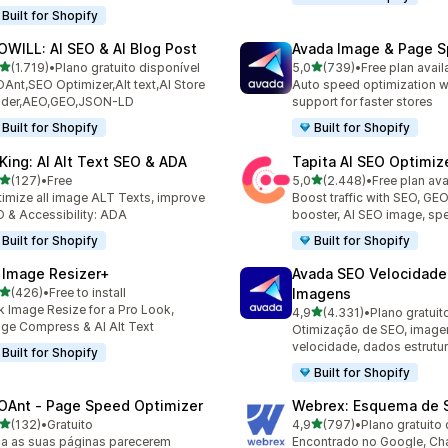
Built for Shopify
OWILL: AI SEO & AI Blog Post
Avada Image & Page 
de 5 estrelas
de 5 estrelas
(1.719)
•
Plano gratuito disponível
5,0
(739)
•
Free plan avail
9 total de avaliações
739 total de avaliações
Ant,SEO Optimizer,Alt text,AI Store
Auto speed optimization w
ilder,AEO,GEO,JSON-LD
support for faster stores
Built for Shopify
Built for Shopify
tKing: AI Alt Text SEO & ADA
Tapita AI SEO Optimiz
de 5 estrelas
de 5 estrelas
(127)
•
Free
5,0
(2.448)
•
Free plan ava
 total de avaliações
2448 total de avaliações
imize all image ALT Texts, improve
Boost traffic with SEO, GE
 & Accessibility: ADA
booster, AI SEO image, sp
Built for Shopify
Built for Shopify
 Image Resizer+
Avada SEO Velocidade
de 5 estrelas
(426)
•
Free to install
Imagens
 total de avaliações
k Image Resize for a Pro Look,
de 5 estrelas
4,9
(4.331)
•
Plano gratuit
4331 total de avaliações
ge Compress & AI Alt Text
Otimização de SEO, image
velocidade, dados estrutu
Built for Shopify
Built for Shopify
OAnt ‑ Page Speed Optimizer
Webrex: Esquema de 
de 5 estrelas
de 5 estrelas
(132)
•
Gratuito
4,9
(797)
•
Plano gratuito 
 total de avaliações
797 total de avaliações
a as suas páginas parecerem
Encontrado no Google, Ch