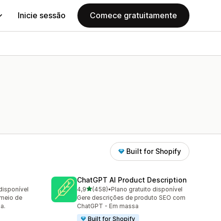
Inicie sessão
Comece gratuitamente
Built for Shopify
ChatGPT AI Product Description
de 5 estrelas
disponível
4,9
(458)
•
Plano gratuito disponível
458 total de avaliações
 meio de
Gere descrições de produto SEO com
a.
ChatGPT - Em massa
Built for Shopify