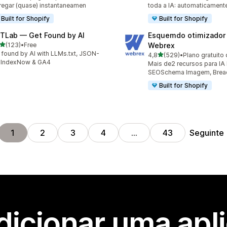
regar (quase) instantaneamen
toda a IA: automaticament
Built for Shopify
Built for Shopify
TLab — Get Found by AI
Esquemdo otimizador
de 5 estrelas
(123)
•
Free
Webrex
 total de avaliações
 found by AI with LLMs.txt, JSON-
de 5 estrelas
4,8
(529)
•
Plano gratuito 
529 total de avaliações
 IndexNow & GA4
Mais de2 recursos para IA
SEOSchema Imagem, Bread
Built for Shopify
Seguinte
1
2
3
4
…
43
dicionar uma apl