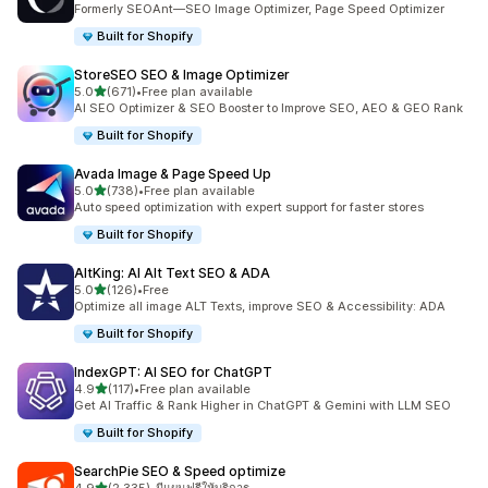
Formerly SEOAnt—SEO Image Optimizer, Page Speed Optimizer
Built for Shopify
StoreSEO SEO & Image Optimizer
เต็ม 5 ดาว
5.0
(671)
•
Free plan available
ทั้งหมด 671 รีวิว
AI SEO Optimizer & SEO Booster to Improve SEO, AEO & GEO Rank
Built for Shopify
Avada Image & Page Speed Up
เต็ม 5 ดาว
5.0
(738)
•
Free plan available
ทั้งหมด 738 รีวิว
Auto speed optimization with expert support for faster stores
Built for Shopify
AltKing: AI Alt Text SEO & ADA
เต็ม 5 ดาว
5.0
(126)
•
Free
ทั้งหมด 126 รีวิว
Optimize all image ALT Texts, improve SEO & Accessibility: ADA
Built for Shopify
IndexGPT: AI SEO for ChatGPT
เต็ม 5 ดาว
4.9
(117)
•
Free plan available
ทั้งหมด 117 รีวิว
Get AI Traffic & Rank Higher in ChatGPT & Gemini with LLM SEO
Built for Shopify
SearchPie SEO & Speed optimize
เต็ม 5 ดาว