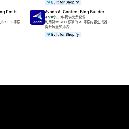
Built for Shopify
log Posts
Avada AI Content Blog Builder
星（满分 5 星）
4.9
(533)
•
提供免费套餐
总共 533 条评论
布 SEO 博客
利用符合 SEO 标准的 AI 博客内容生成器
提升流量和排名
Built for Shopify