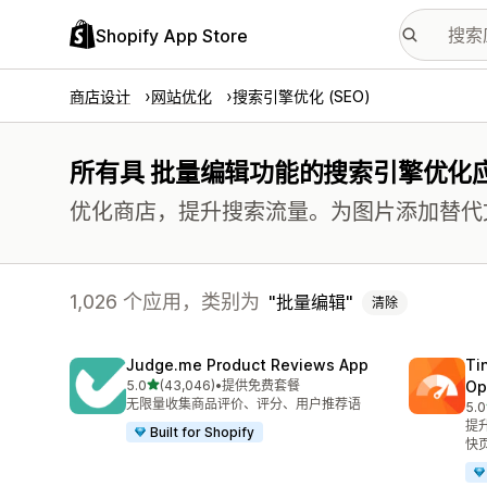
Shopify App Store
商店设计
网站优化
搜索引擎优化 (SEO)
所有具 批量编辑功能的搜索引擎优化
优化商店，提升搜索流量。为图片添加替代
1,026 个应用，类别为
批量编辑
清除
Judge.me Product Reviews App
Ti
星（满分 5 星）
5.0
(43,046)
•
提供免费套餐
Op
总共 43046 条评论
无限量收集商品评价、评分、用户推荐语
5.0
总共
提
Built for Shopify
快