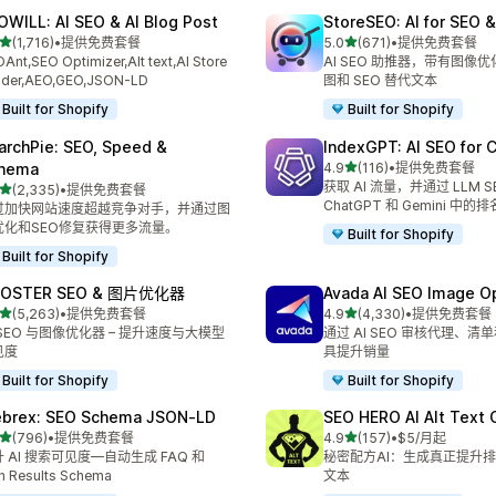
OWILL: AI SEO & AI Blog Post
StoreSEO: AI for SEO 
星（满分 5 星）
星（满分 5 星）
(1,716)
•
提供免费套餐
5.0
(671)
•
提供免费套餐
 1716 条评论
总共 671 条评论
Ant,SEO Optimizer,Alt text,AI Store
AI SEO 助推器，带有图像
ilder,AEO,GEO,JSON-LD
图和 SEO 替代文本
Built for Shopify
Built for Shopify
archPie: SEO, Speed &
IndexGPT: AI SEO for
星（满分 5 星）
hema
4.9
(116)
•
提供免费套餐
总共 116 条评论
获取 AI 流量，并通过 LLM 
星（满分 5 星）
(2,335)
•
提供免费套餐
 2335 条评论
ChatGPT 和 Gemini 中的排
过加快网站速度超越竞争对手，并通过图
优化和SEO修复获得更多流量。
Built for Shopify
Built for Shopify
OSTER SEO & 图片优化器
Avada AI SEO Image O
星（满分 5 星）
星（满分 5 星）
(5,263)
•
提供免费套餐
4.9
(4,330)
•
提供免费套餐
 5263 条评论
总共 4330 条评论
 SEO 与图像优化器 – 提升速度与大模型
通过 AI SEO 审核代理、
见度
具提升销量
Built for Shopify
Built for Shopify
brex: SEO Schema JSON‑LD
SEO HERO AI Alt Text 
星（满分 5 星）
星（满分 5 星）
(796)
•
提供免费套餐
4.9
(157)
•
$5/月起
 796 条评论
总共 157 条评论
 AI 搜索可见度—自动生成 FAQ 和
秘密配方AI：生成真正提升排名的
h Results Schema
文本