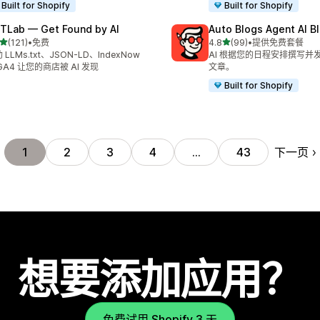
Built for Shopify
Built for Shopify
TLab — Get Found by AI
Auto Blogs Agent AI B
星（满分 5 星）
星（满分 5 星）
(121)
•
免费
4.8
(99)
•
提供免费套餐
 121 条评论
总共 99 条评论
 LLMs.txt、JSON-LD、IndexNow
AI 根据您的日程安排撰写并发
GA4 让您的商店被 AI 发现
文章。
Built for Shopify
下一页
1
2
3
4
…
43
想要添加应用？
免费试用 Shopify 3 天