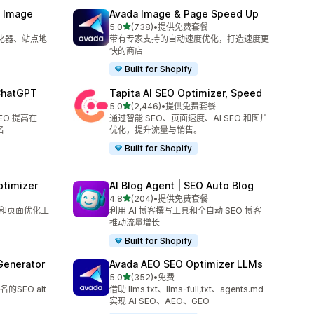
& Image
Avada Image & Page Speed Up
星（满分 5 星）
5.0
(738)
•
提供免费套餐
总共 738 条评论
优化器、站点地
带有专家支持的自动速度优化，打造速度更
快的商店
Built for Shopify
 ChatGPT
Tapita AI SEO Optimizer, Speed
星（满分 5 星）
5.0
(2,446)
•
提供免费套餐
总共 2446 条评论
SEO 提高在
通过智能 SEO、页面速度、AI SEO 和图片
名
优化，提升流量与销售。
Built for Shopify
ptimizer
AI Blog Agent | SEO Auto Blog
星（满分 5 星）
4.8
(204)
•
提供免费套餐
总共 204 条评论
清单和页面优化工
利用 AI 博客撰写工具和全自动 SEO 博客
推动流量增长
Built for Shopify
Generator
Avada AEO SEO Optimizer LLMs
星（满分 5 星）
5.0
(352)
•
免费
总共 352 条评论
SEO alt
借助 llms.txt、llms-full,txt、agents.md
实现 AI SEO、AEO、GEO