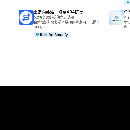
重定向英雄 ‑ 修复404链接
GP
星（满分 5 星）
5.0
(136)
•
提供免费试用
4.9
总共 136 条评论
总共
自动检测并修复损坏链接的重定向，以提升
借助
SEO。
和 
Built for Shopify