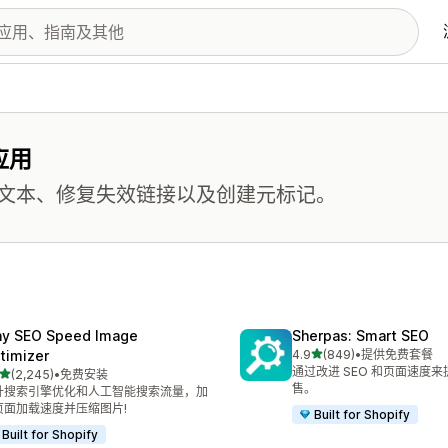
应用
文本、修复失效链接以及创建元标记。
ny SEO Speed Image
Sherpas: Smart SEO
星（满分 5 星）
timizer
4.9
(849)
•
提供免费套餐
总共 849 条评论
通过改进 SEO 和页面速度
星（满分 5 星）
(2,245)
•
免费安装
 2245 条评论
售。
升搜索引擎优化和人工智能搜索流量，加
页面加载速度并压缩图片!
Built for Shopify
Built for Shopify