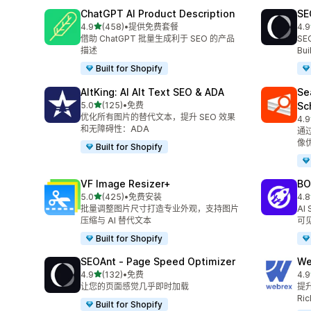
ChatGPT AI Product Description
SE
星（满分 5 星）
4.9
(458)
•
提供免费套餐
4.9
总共 458 条评论
总共
借助 ChatGPT 批量生成利于 SEO 的产品
SEO
描述
Bu
Built for Shopify
AltKing: AI Alt Text SEO & ADA
Se
星（满分 5 星）
5.0
(125)
•
免费
Sc
总共 125 条评论
优化所有图片的替代文本，提升 SEO 效果
4.9
总共
和无障碍性：ADA
通
像
Built for Shopify
VF Image Resizer+
BO
星（满分 5 星）
5.0
(425)
•
免费安装
4.8
总共 425 条评论
总共
批量调整图片尺寸打造专业外观，支持图片
AI
压缩与 AI 替代文本
可
Built for Shopify
SEOAnt ‑ Page Speed Optimizer
We
星（满分 5 星）
4.9
(132)
•
免费
4.9
总共 132 条评论
总共
让您的页面感觉几乎即时加载
提升
Ric
Built for Shopify