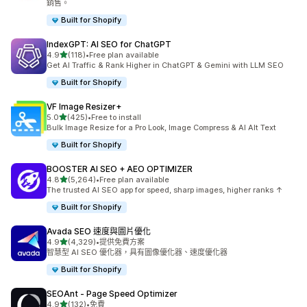
銷售。
Built for Shopify
IndexGPT: AI SEO for ChatGPT
滿分 5 顆星
4.9
(118)
•
Free plan available
共有 118 則評價
Get AI Traffic & Rank Higher in ChatGPT & Gemini with LLM SEO
Built for Shopify
VF Image Resizer+
滿分 5 顆星
5.0
(425)
•
Free to install
共有 425 則評價
Bulk Image Resize for a Pro Look, Image Compress & AI Alt Text
Built for Shopify
BOOSTER AI SEO + AEO OPTIMIZER
滿分 5 顆星
4.8
(5,264)
•
Free plan available
共有 5264 則評價
The trusted AI SEO app for speed, sharp images, higher ranks ↑
Built for Shopify
Avada SEO 速度與圖片優化
滿分 5 顆星
4.9
(4,329)
•
提供免費方案
共有 4329 則評價
智慧型 AI SEO 優化器，具有圖像優化器、速度優化器
Built for Shopify
SEOAnt ‑ Page Speed Optimizer
滿分 5 顆星
4.9
(132)
•
免費