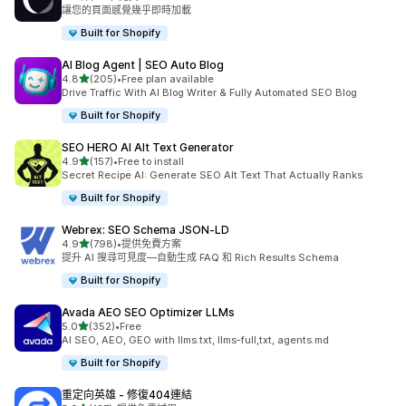
共有 132 則評價
讓您的頁面感覺幾乎即時加載
Built for Shopify
AI Blog Agent | SEO Auto Blog
滿分 5 顆星
4.8
(205)
•
Free plan available
共有 205 則評價
Drive Traffic With AI Blog Writer & Fully Automated SEO Blog
Built for Shopify
SEO HERO AI Alt Text Generator
滿分 5 顆星
4.9
(157)
•
Free to install
共有 157 則評價
Secret Recipe AI: Generate SEO Alt Text That Actually Ranks
Built for Shopify
Webrex: SEO Schema JSON‑LD
滿分 5 顆星
4.9
(798)
•
提供免費方案
共有 798 則評價
提升 AI 搜尋可見度—自動生成 FAQ 和 Rich Results Schema
Built for Shopify
Avada AEO SEO Optimizer LLMs
滿分 5 顆星
5.0
(352)
•
Free
共有 352 則評價
AI SEO, AEO, GEO with llms.txt, llms-full,txt, agents.md
Built for Shopify
重定向英雄 ‑ 修復404連結