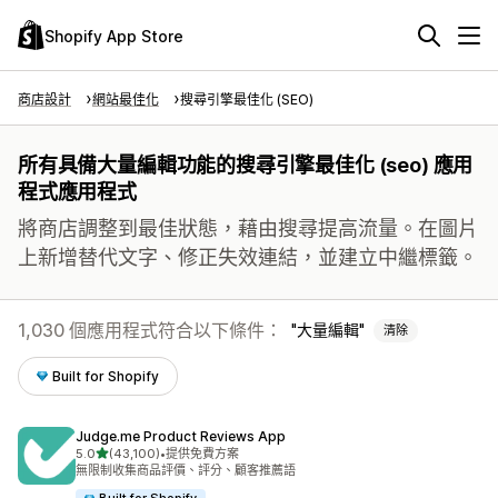
Shopify App Store
商店設計
網站最佳化
搜尋引擎最佳化 (SEO)
所有具備大量編輯功能的搜尋引擎最佳化 (seo) 應用
程式應用程式
將商店調整到最佳狀態，藉由搜尋提高流量。在圖片
上新增替代文字、修正失效連結，並建立中繼標籤。
1,030 個應用程式符合以下條件：
大量編輯
清除
Built for Shopify
Judge.me Product Reviews App
滿分 5 顆星
5.0
(43,100)
•
提供免費方案
共有 43100 則評價
無限制收集商品評價、評分、顧客推薦語