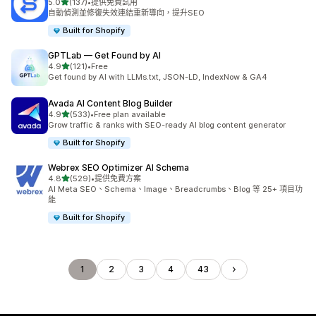
滿分 5 顆星
5.0
(137)
•
提供免費試用
共有 137 則評價
自動偵測並修復失效連結重新導向，提升SEO
Built for Shopify
GPTLab — Get Found by AI
滿分 5 顆星
4.9
(121)
•
Free
共有 121 則評價
Get found by AI with LLMs.txt, JSON-LD, IndexNow & GA4
Avada AI Content Blog Builder
滿分 5 顆星
4.9
(533)
•
Free plan available
共有 533 則評價
Grow traffic & ranks with SEO-ready AI blog content generator
Built for Shopify
Webrex SEO Optimizer AI Schema
滿分 5 顆星
4.8
(529)
•
提供免費方案
共有 529 則評價
AI Meta SEO、Schema、Image、Breadcrumbs、Blog 等 25+ 項目功
能
Built for Shopify
1
2
3
4
43