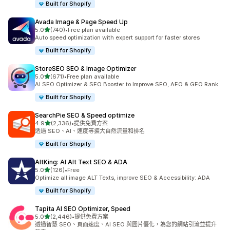
Built for Shopify
Avada Image & Page Speed Up
滿分 5 顆星
5.0
(740)
•
Free plan available
共有 740 則評價
Auto speed optimization with expert support for faster stores
Built for Shopify
StoreSEO SEO & Image Optimizer
滿分 5 顆星
5.0
(671)
•
Free plan available
共有 671 則評價
AI SEO Optimizer & SEO Booster to Improve SEO, AEO & GEO Rank
Built for Shopify
SearchPie SEO & Speed optimize
滿分 5 顆星
4.9
(2,336)
•
提供免費方案
共有 2336 則評價
透過 SEO、AI、速度等擴大自然流量和排名
Built for Shopify
AltKing: AI Alt Text SEO & ADA
滿分 5 顆星
5.0
(126)
•
Free
共有 126 則評價
Optimize all image ALT Texts, improve SEO & Accessibility: ADA
Built for Shopify
Tapita AI SEO Optimizer, Speed
滿分 5 顆星
5.0
(2,446)
•
提供免費方案
共有 2446 則評價
透過智慧 SEO、頁面速度、AI SEO 與圖片優化，為您的網站引流並提升