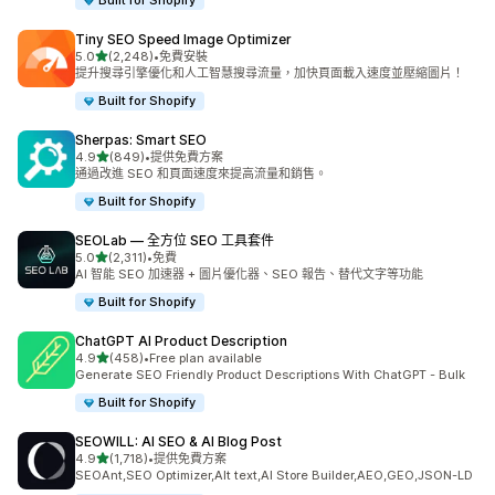
Built for Shopify
Tiny SEO Speed Image Optimizer
滿分 5 顆星
5.0
(2,248)
•
免費安裝
共有 2248 則評價
提升搜尋引擎優化和人工智慧搜尋流量，加快頁面載入速度並壓縮圖片！
Built for Shopify
Sherpas: Smart SEO
滿分 5 顆星
4.9
(849)
•
提供免費方案
共有 849 則評價
通過改進 SEO 和頁面速度來提高流量和銷售。
Built for Shopify
SEOLab — 全方位 SEO 工具套件
滿分 5 顆星
5.0
(2,311)
•
免費
共有 2311 則評價
AI 智能 SEO 加速器 + 圖片優化器、SEO 報告、替代文字等功能
Built for Shopify
ChatGPT AI Product Description
滿分 5 顆星
4.9
(458)
•
Free plan available
共有 458 則評價
Generate SEO Friendly Product Descriptions With ChatGPT - Bulk
Built for Shopify
SEOWILL: AI SEO & AI Blog Post
滿分 5 顆星
4.9
(1,718)
•
提供免費方案
共有 1718 則評價
SEOAnt,SEO Optimizer,Alt text,AI Store Builder,AEO,GEO,JSON-LD