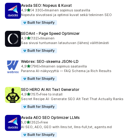
Avada SEO: Nopeus & Kuvat
/ 5 tähteä
4,9
(4 330)
•
Ilmainen sopimus saatavilla
4330 arvostelua yhteensä
Nopeuta sivustoasi ja optimoi kuvat sekä tekninen SEO
Built for Shopify
SEOAnt ‑ Page Speed Optimizer
/ 5 tähteä
4,9
(132)
•
Ilmainen
132 arvostelua yhteensä
Saa sivusi tuntumaan latautuvan (lähes) välittömästi
Built for Shopify
Webrex: SEO‑skeema JSON‑LD
/ 5 tähteä
4,9
(796)
•
Ilmainen sopimus saatavilla
796 arvostelua yhteensä
Paranna AI-näkyvyyttä — FAQ Schema ja Rich Results
Built for Shopify
SEO HERO AI Alt Text Generator
/ 5 tähteä
4,9
(157)
•
Free to install
157 arvostelua yhteensä
Secret Recipe AI: Generate SEO Alt Text That Actually Ranks
Built for Shopify
Avada AEO SEO Optimizer LLMs
/ 5 tähteä
5,0
(352)
•
Free
352 arvostelua yhteensä
AI SEO, AEO, GEO with llms.txt, llms-full,txt, agents.md
Built for Shopify