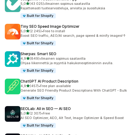
/ 5 tähteä
5,0
(43 025)
•
Ilmainen sopimus saatavilla
43025 arvostelua yhteensä
Rajattomasti tuotearvosteluja, arvioita ja suosituksia
Built for Shopify
Tiny SEO Speed Image Optimizer
/ 5 tähteä
5,0
(2 245)
•
Free to install
2245 arvostelua yhteensä
Boost SEO traffic, AEO/AI search, page speed & minify images!↑
Built for Shopify
Sherpas: Smart SEO
/ 5 tähteä
4,9
(849)
•
Ilmainen sopimus saatavilla
849 arvostelua yhteensä
Ohjaa liikennettä ja myyntiä hakukoneoptimoinnin avulla.
Built for Shopify
ChatGPT AI Product Description
/ 5 tähteä
4,9
(457)
•
Free plan available
457 arvostelua yhteensä
Generate SEO Friendly Product Descriptions With ChatGPT - Bulk
Built for Shopify
SEOLab: All in SEO — AI SEO
/ 5 tähteä
5,0
(2 307)
•
Free
2307 arvostelua yhteensä
AI SEO Optimizer, AEO, Alt Text, Image Optimizer & Speed Boost
Built for Shopify