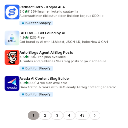
Redirect Hero ‑ Korjaa 404
/ 5 tähteä
5,0
(136)
•
Ilmainen kokeilu saatavilla
136 arvostelua yhteensä
Automaattinen rikkoutuneiden linkkien korjaus SEO:lle
Built for Shopify
GPTLab — Get Found by AI
/ 5 tähteä
4,9
(120)
•
Free
120 arvostelua yhteensä
Get found by AI with LLMs.txt, JSON-LD, IndexNow & GA4
Auto Blogs Agent AI Blog Posts
/ 5 tähteä
4,8
(99)
•
Free plan available
99 arvostelua yhteensä
AI writes and publishes SEO blog posts on your schedule.
Built for Shopify
Avada AI Content Blog Builder
/ 5 tähteä
4,9
(533)
•
Free plan available
533 arvostelua yhteensä
Grow traffic & ranks with SEO-ready AI blog content generator
Built for Shopify
1
2
3
4
43