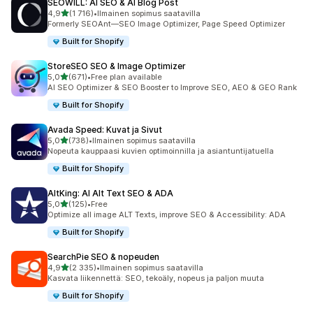
SEOWILL: AI SEO & AI Blog Post
/ 5 tähteä
4,9
(1 716)
•
Ilmainen sopimus saatavilla
1716 arvostelua yhteensä
Formerly SEOAnt—SEO Image Optimizer, Page Speed Optimizer
Built for Shopify
StoreSEO SEO & Image Optimizer
/ 5 tähteä
5,0
(671)
•
Free plan available
671 arvostelua yhteensä
AI SEO Optimizer & SEO Booster to Improve SEO, AEO & GEO Rank
Built for Shopify
Avada Speed: Kuvat ja Sivut
/ 5 tähteä
5,0
(738)
•
Ilmainen sopimus saatavilla
738 arvostelua yhteensä
Nopeuta kauppaasi kuvien optimoinnilla ja asiantuntijatuella
Built for Shopify
AltKing: AI Alt Text SEO & ADA
/ 5 tähteä
5,0
(125)
•
Free
125 arvostelua yhteensä
Optimize all image ALT Texts, improve SEO & Accessibility: ADA
Built for Shopify
SearchPie SEO & nopeuden
/ 5 tähteä
4,9
(2 335)
•
Ilmainen sopimus saatavilla
2335 arvostelua yhteensä
Kasvata liikennettä: SEO, tekoäly, nopeus ja paljon muuta
Built for Shopify