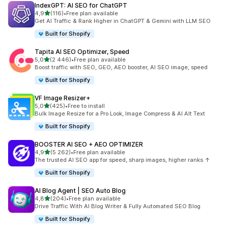
IndexGPT: AI SEO for ChatGPT
/ 5 tähteä
4,9
(116)
•
Free plan available
116 arvostelua yhteensä
Get AI Traffic & Rank Higher in ChatGPT & Gemini with LLM SEO
Built for Shopify
Tapita AI SEO Optimizer, Speed
/ 5 tähteä
5,0
(2 446)
•
Free plan available
2446 arvostelua yhteensä
Boost traffic with SEO, GEO, AEO booster, AI SEO image, speed
Built for Shopify
VF Image Resizer+
/ 5 tähteä
5,0
(425)
•
Free to install
425 arvostelua yhteensä
Bulk Image Resize for a Pro Look, Image Compress & AI Alt Text
Built for Shopify
BOOSTER AI SEO + AEO OPTIMIZER
/ 5 tähteä
4,9
(5 262)
•
Free plan available
5262 arvostelua yhteensä
The trusted AI SEO app for speed, sharp images, higher ranks ↑
Built for Shopify
AI Blog Agent | SEO Auto Blog
/ 5 tähteä
4,8
(204)
•
Free plan available
204 arvostelua yhteensä
Drive Traffic With AI Blog Writer & Fully Automated SEO Blog
Built for Shopify