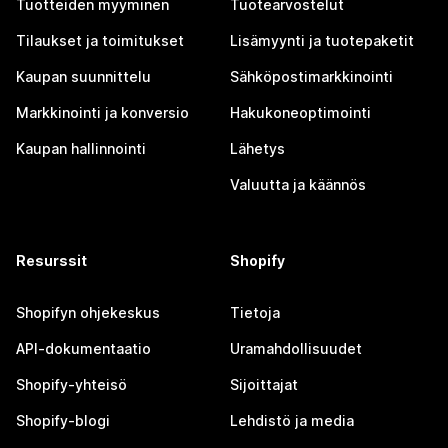
Tuotteiden myyminen
Tuotearvostelut
Tilaukset ja toimitukset
Lisämyynti ja tuotepaketit
Kaupan suunnittelu
Sähköpostimarkkinointi
Markkinointi ja konversio
Hakukoneoptimointi
Kaupan hallinnointi
Lähetys
Valuutta ja käännös
Resurssit
Shopify
Shopifyn ohjekeskus
Tietoja
API-dokumentaatio
Uramahdollisuudet
Shopify-yhteisö
Sijoittajat
Shopify-blogi
Lehdistö ja media