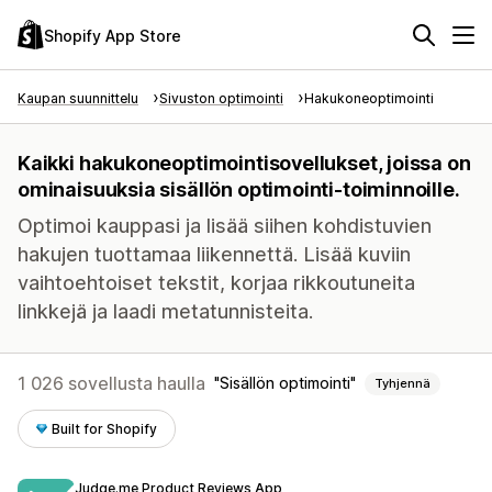
Shopify App Store
Kaupan suunnittelu
Sivuston optimointi
Hakukoneoptimointi
Kaikki hakukoneoptimointisovellukset, joissa on
ominaisuuksia sisällön optimointi-toiminnoille.
Optimoi kauppasi ja lisää siihen kohdistuvien
hakujen tuottamaa liikennettä. Lisää kuviin
vaihtoehtoiset tekstit, korjaa rikkoutuneita
linkkejä ja laadi metatunnisteita.
1 026 sovellusta haulla
Sisällön optimointi
Tyhjennä
Built for Shopify
Judge.me Product Reviews App