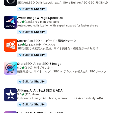
合計レビュー数：1715件
SEOAnt,SEO Optimizer,Alt text,AI Store Builder,AEO,GEO,JSON-LD
Built for Shopify
Avada Image & Page Speed Up
5つ星中
5.0
(738)
•
Free plan available
合計レビュー数：738件
Auto speed optimization with expert support for faster stores
Built for Shopify
SearchPie: SEO・スピード・構造化データ
5つ星中
4.9
(2,333)
•
無料プランあり
合計レビュー数：2333件
SEO対策で検索流入を増加。サイト高速化・構造化データ対応 ⇈
Built for Shopify
StoreSEO: AI for SEO & Image
5つ星中
5.0
(670)
•
無料プランあり
合計レビュー数：670件
画像最適化、サイトマップ、SEO altテキストを備えたAI SEOブースタ
ー
Built for Shopify
AltKing: AI Alt Text SEO & ADA
5つ星中
5.0
(125)
•
Free
合計レビュー数：125件
Optimize all image ALT Texts, improve SEO & Accessibility: ADA
Built for Shopify