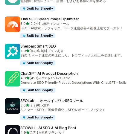
無制限に製品レビュー、評価、およびお客様の声を集める
Built for Shopify
Tiny SEO Speed Image Optimizer
5つ星中
5.0
(2,244)
•
無料インストール
合計レビュー数：2244件
SEO・AI検索トラフィック、ページ速度改善＆画像圧縮でブースト！
Built for Shopify
Sherpas: Smart SEO
5つ星中
4.9
(849)
•
無料プランあり
合計レビュー数：849件
SEO とページ速度の向上により、トラフィックと売上を促進します。
Built for Shopify
ChatGPT AI Product Description
5つ星中
4.9
(457)
•
Free plan available
合計レビュー数：457件
Generate SEO Friendly Product Descriptions With ChatGPT - Bulk
Built for Shopify
SEOLab — オールインワンSEOツール
5つ星中
5.0
(2,298)
•
無料
合計レビュー数：2298件
AIスマートSEO + 画像最適化、SEOレポート、Altタグ+
Built for Shopify
SEOWILL: AI SEO & AI Blog Post
5つ星中
4.9
(1,715)
•
無料プランあり