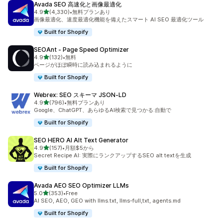
Avada SEO 高速化と画像最適化
5つ星中
4.9
(4,330)
•
無料プランあり
合計レビュー数：4330件
画像最適化、速度最適化機能を備えたスマート AI SEO 最適化ツール
Built for Shopify
SEOAnt ‑ Page Speed Optimizer
5つ星中
4.9
(132)
•
無料
合計レビュー数：132件
ページがほぼ瞬時に読み込まれるように
Built for Shopify
Webrex: SEO スキーマ JSON‑LD
5つ星中
4.9
(796)
•
無料プランあり
合計レビュー数：796件
Google、ChatGPT、あらゆるAI検索で見つかる:自動で
Built for Shopify
SEO HERO AI Alt Text Generator
5つ星中
4.9
(157)
•
月額$5から
合計レビュー数：157件
Secret Recipe AI: 実際にランクアップするSEO alt textを生成
Built for Shopify
Avada AEO SEO Optimizer LLMs
5つ星中
5.0
(353)
•
Free
合計レビュー数：353件
AI SEO, AEO, GEO with llms.txt, llms-full,txt, agents.md
Built for Shopify