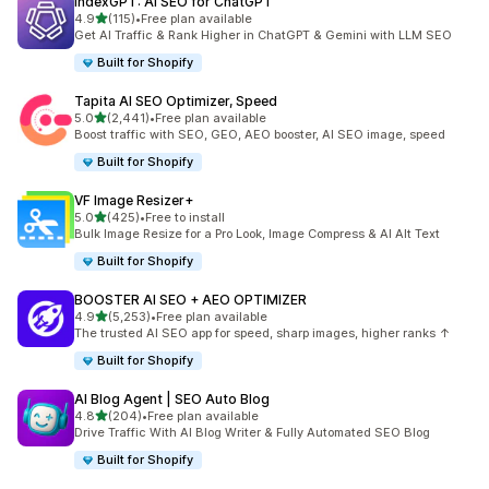
IndexGPT: AI SEO for ChatGPT
5つ星中
4.9
(115)
•
Free plan available
合計レビュー数：115件
Get AI Traffic & Rank Higher in ChatGPT & Gemini with LLM SEO
Built for Shopify
Tapita AI SEO Optimizer, Speed
5つ星中
5.0
(2,441)
•
Free plan available
合計レビュー数：2441件
Boost traffic with SEO, GEO, AEO booster, AI SEO image, speed
Built for Shopify
VF Image Resizer+
5つ星中
5.0
(425)
•
Free to install
合計レビュー数：425件
Bulk Image Resize for a Pro Look, Image Compress & AI Alt Text
Built for Shopify
BOOSTER AI SEO + AEO OPTIMIZER
5つ星中
4.9
(5,253)
•
Free plan available
合計レビュー数：5253件
The trusted AI SEO app for speed, sharp images, higher ranks ↑
Built for Shopify
AI Blog Agent | SEO Auto Blog
5つ星中
4.8
(204)
•
Free plan available
合計レビュー数：204件
Drive Traffic With AI Blog Writer & Fully Automated SEO Blog
Built for Shopify