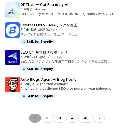
GPTLab — Get Found by AI
5つ星中
4.9
(115)
•
Free
合計レビュー数：115件
Get found by AI with LLMs.txt, JSON-LD, IndexNow & GA4
Redirect Hero ‑ 404リンクを修正
5つ星中
5.0
(136)
•
無料体験あり
合計レビュー数：136件
リンク切れ自動検出・修正でSEO向上
Built for Shopify
SEO On: AIブログ投稿ビルダー
5つ星中
4.9
(534)
•
無料プランあり
合計レビュー数：534件
SEO AIコンテンツとAI生成でブログランキングを簡単に向上
Built for Shopify
Auto Blogs Agent AI Blog Posts
5つ星中
4.8
(99)
•
Free plan available
合計レビュー数：99件
AI writes and publishes SEO blog posts on your schedule.
Built for Shopify
1
2
3
4
43