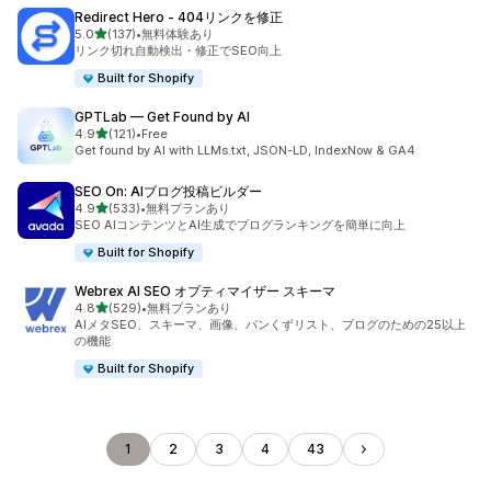
Redirect Hero ‑ 404リンクを修正
5つ星中
5.0
(137)
•
無料体験あり
合計レビュー数：137件
リンク切れ自動検出・修正でSEO向上
Built for Shopify
GPTLab — Get Found by AI
5つ星中
4.9
(121)
•
Free
合計レビュー数：121件
Get found by AI with LLMs.txt, JSON-LD, IndexNow & GA4
SEO On: AIブログ投稿ビルダー
5つ星中
4.9
(533)
•
無料プランあり
合計レビュー数：533件
SEO AIコンテンツとAI生成でブログランキングを簡単に向上
Built for Shopify
Webrex AI SEO オプティマイザー スキーマ
5つ星中
4.8
(529)
•
無料プランあり
合計レビュー数：529件
AIメタSEO、スキーマ、画像、パンくずリスト、ブログのための25以上
の機能
Built for Shopify
1
2
3
4
43