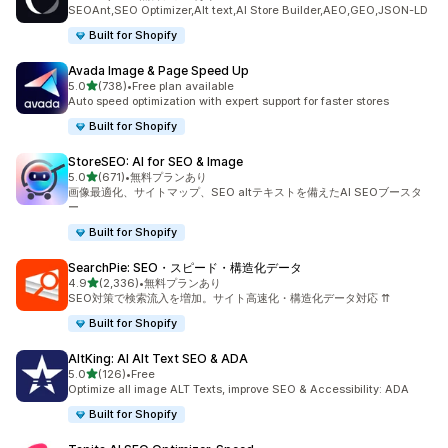
合計レビュー数：1718件
SEOAnt,SEO Optimizer,Alt text,AI Store Builder,AEO,GEO,JSON-LD
Built for Shopify
Avada Image & Page Speed Up
5つ星中
5.0
(738)
•
Free plan available
合計レビュー数：738件
Auto speed optimization with expert support for faster stores
Built for Shopify
StoreSEO: AI for SEO & Image
5つ星中
5.0
(671)
•
無料プランあり
合計レビュー数：671件
画像最適化、サイトマップ、SEO altテキストを備えたAI SEOブースタ
ー
Built for Shopify
SearchPie: SEO・スピード・構造化データ
5つ星中
4.9
(2,336)
•
無料プランあり
合計レビュー数：2336件
SEO対策で検索流入を増加。サイト高速化・構造化データ対応 ⇈
Built for Shopify
AltKing: AI Alt Text SEO & ADA
5つ星中
5.0
(126)
•
Free
合計レビュー数：126件
Optimize all image ALT Texts, improve SEO & Accessibility: ADA
Built for Shopify