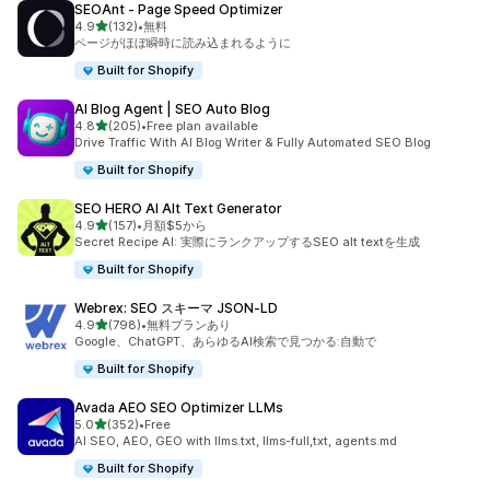
SEOAnt ‑ Page Speed Optimizer
5つ星中
4.9
(132)
•
無料
合計レビュー数：132件
ページがほぼ瞬時に読み込まれるように
Built for Shopify
AI Blog Agent | SEO Auto Blog
5つ星中
4.8
(205)
•
Free plan available
合計レビュー数：205件
Drive Traffic With AI Blog Writer & Fully Automated SEO Blog
Built for Shopify
SEO HERO AI Alt Text Generator
5つ星中
4.9
(157)
•
月額$5から
合計レビュー数：157件
Secret Recipe AI: 実際にランクアップするSEO alt textを生成
Built for Shopify
Webrex: SEO スキーマ JSON‑LD
5つ星中
4.9
(798)
•
無料プランあり
合計レビュー数：798件
Google、ChatGPT、あらゆるAI検索で見つかる:自動で
Built for Shopify
Avada AEO SEO Optimizer LLMs
5つ星中
5.0
(352)
•
Free
合計レビュー数：352件
AI SEO, AEO, GEO with llms.txt, llms-full,txt, agents.md
Built for Shopify