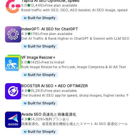
Tapita AI SEO Optimizer, Speed
5つ星中
5.0
(2,446)
•
Free plan available
合計レビュー数：2446件
Boost traffic with SEO, GEO, AEO booster, AI SEO image, speed
Built for Shopify
IndexGPT: AI SEO for ChatGPT
5つ星中
4.9
(118)
•
Free plan available
合計レビュー数：118件
Get AI Traffic & Rank Higher in ChatGPT & Gemini with LLM SEO
Built for Shopify
VF Image Resizer+
5つ星中
5.0
(425)
•
Free to install
合計レビュー数：425件
Bulk Image Resize for a Pro Look, Image Compress & AI Alt Text
Built for Shopify
BOOSTER AI SEO + AEO OPTIMIZER
5つ星中
4.8
(5,263)
•
Free plan available
合計レビュー数：5263件
The trusted AI SEO app for speed, sharp images, higher ranks ↑
Built for Shopify
Avada SEO 高速化と画像最適化
5つ星中
4.9
(4,329)
•
無料プランあり
合計レビュー数：4329件
画像最適化、速度最適化機能を備えたスマート AI SEO 最適化ツール
Built for Shopify