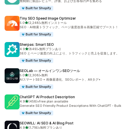
無制限に製品レビュー、評価、およびお客様の声を集める
Built for Shopify
Tiny SEO Speed Image Optimizer
5つ星中
5.0
(2,248)
•
無料インストール
合計レビュー数：2248件
SEO・AI検索トラフィック、ページ速度改善＆画像圧縮でブースト！
Built for Shopify
Sherpas: Smart SEO
5つ星中
4.9
(849)
•
無料プランあり
合計レビュー数：849件
SEO とページ速度の向上により、トラフィックと売上を促進します。
Built for Shopify
SEOLab — オールインワンSEOツール
5つ星中
5.0
(2,308)
•
無料
合計レビュー数：2308件
AIスマートSEO + 画像最適化、SEOレポート、Altタグ+
Built for Shopify
ChatGPT AI Product Description
5つ星中
4.9
(458)
•
Free plan available
合計レビュー数：458件
Generate SEO Friendly Product Descriptions With ChatGPT - Bulk
Built for Shopify
SEOWILL: AI SEO & AI Blog Post
5つ星中
4.9
(1,718)
•
無料プランあり