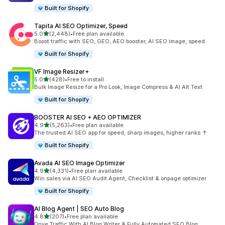
Built for Shopify
Tapita AI SEO Optimizer, Speed
별 5개 중
5.0
(2,448)
•
Free plan available
총 리뷰 2448개
Boost traffic with SEO, GEO, AEO booster, AI SEO image, speed
Built for Shopify
VF Image Resizer+
별 5개 중
5.0
(428)
•
Free to install
총 리뷰 428개
Bulk Image Resize for a Pro Look, Image Compress & AI Alt Text
Built for Shopify
BOOSTER AI SEO + AEO OPTIMIZER
별 5개 중
4.9
(5,263)
•
Free plan available
총 리뷰 5263개
The trusted AI SEO app for speed, sharp images, higher ranks ↑
Built for Shopify
Avada AI SEO Image Optimizer
별 5개 중
4.9
(4,331)
•
Free plan available
총 리뷰 4331개
Win sales via AI SEO Audit Agent, Checklist & onpage optimizer
Built for Shopify
AI Blog Agent | SEO Auto Blog
별 5개 중
4.8
(207)
•
Free plan available
총 리뷰 207개
Drive Traffic With AI Blog Writer & Fully Automated SEO Blog