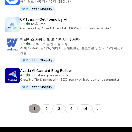
깨진 링크 자동 감지/수정, SEO 개선
Built for Shopify
GPTLab — Get Found by AI
별 5개 중
4.9
(125)
•
Free
총 리뷰 125개
Get found by AI with LLMs.txt, JSON-LD, IndexNow & GA4
웨브렉스 사랑 세오 오 티미시 r S 체마
별 5개 중
4.8
(529)
•
무료 플랜 사용 가능
총 리뷰 529개
AI 메타 SEO, 스키마, 이미지, 브레드크럼, 블로그를 위한 25가지 이상의
기능
Built for Shopify
Avada AI Content Blog Builder
별 5개 중
4.9
(533)
•
Free plan available
총 리뷰 533개
Grow traffic & ranks with SEO-ready AI blog content generator
Built for Shopify
1
2
3
4
44