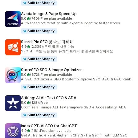
Built for Shopify
Avada Image & Page Speed Up
별 5개 중
5.0
(740)
•
Free plan available
총 리뷰 740개
Auto speed optimization with expert support for faster stores
Built for Shopify
SearchPie SEO 및 속도 최적화
별 5개 중
4.9
(2,339)
•
무료 플랜 사용 가능
총 리뷰 2339개
SEO, AI, 속도 등을 통해 유기적 트래픽 및 순위를 확장하세요
Built for Shopify
StoreSEO SEO & Image Optimizer
별 5개 중
5.0
(672)
•
Free plan available
총 리뷰 672개
AI SEO Optimizer & SEO Booster to Improve SEO, AEO & GEO Rank
Built for Shopify
AltKing: AI Alt Text SEO & ADA
별 5개 중
5.0
(128)
•
Free
총 리뷰 128개
Optimize all image ALT Texts, improve SEO & Accessibility: ADA
Built for Shopify
IndexGPT: AI SEO for ChatGPT
별 5개 중
4.9
(118)
•
Free plan available
총 리뷰 118개
Get AI Traffic & Rank Higher in ChatGPT & Gemini with LLM SEO