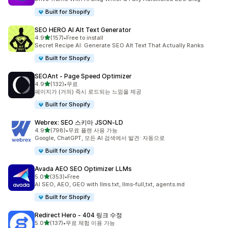
Built for Shopify
SEO HERO AI Alt Text Generator
별 5개 중
4.9
(157)
•
Free to install
총 리뷰 157개
Secret Recipe AI: Generate SEO Alt Text That Actually Ranks
Built for Shopify
SEOAnt ‑ Page Speed Optimizer
별 5개 중
4.9
(132)
•
무료
총 리뷰 132개
페이지가 (거의) 즉시 로드되는 느낌을 제공
Built for Shopify
Webrex: SEO 스키마 JSON‑LD
별 5개 중
4.9
(798)
•
무료 플랜 사용 가능
총 리뷰 798개
Google, ChatGPT, 모든 AI 검색에서 발견: 자동으로
Built for Shopify
Avada AEO SEO Optimizer LLMs
별 5개 중
5.0
(353)
•
Free
총 리뷰 353개
AI SEO, AEO, GEO with llms.txt, llms-full,txt, agents.md
Built for Shopify
Redirect Hero ‑ 404 링크 수정
별 5개 중
5.0
(137)
•
무료 체험 이용 가능
총 리뷰 137개