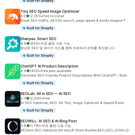
Built for Shopify
Tiny SEO Speed Image Optimizer
별 5개 중
5.0
(2,251)
•
Free to install
총 리뷰 2251개
Boost SEO traffic, AEO/AI search, page speed & minify images!↑
Built for Shopify
Sherpas: Smart SEO
별 5개 중
4.9
(850)
•
무료 플랜 사용 가능
총 리뷰 850개
향상된 SEO 및 페이지 속도를 통해 트래픽과 판매를 촉진합니다.
Built for Shopify
ChatGPT AI Product Description
별 5개 중
4.9
(459)
•
Free plan available
총 리뷰 459개
Generate SEO Friendly Product Descriptions With ChatGPT - Bulk
Built for Shopify
SEOLab: All in SEO — AI SEO
별 5개 중
5.0
(2,325)
•
Free
총 리뷰 2325개
AI SEO Optimizer, AEO, Alt Text, Image Optimizer & Speed Boost
Built for Shopify
SEOWILL: AI SEO & AI Blog Post
별 5개 중
4.8
(1,718)
•
무료 플랜 사용 가능
총 리뷰 1718개
SEOAnt,SEO Optimizer,Alt text,AI Store Builder,AEO,GEO,JSON-LD