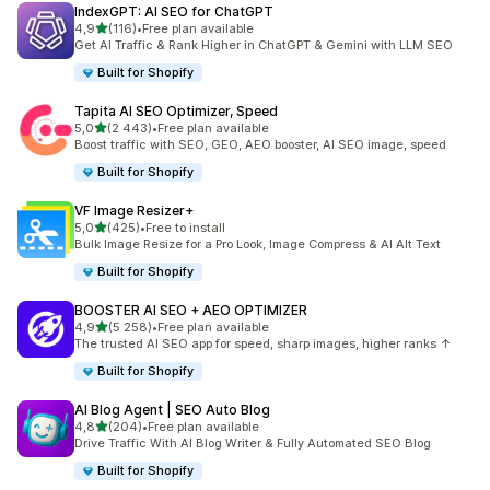
IndexGPT: AI SEO for ChatGPT
na 5 gwiazdek
4,9
(116)
•
Free plan available
Łączna liczba recenzji: 116
Get AI Traffic & Rank Higher in ChatGPT & Gemini with LLM SEO
Built for Shopify
Tapita AI SEO Optimizer, Speed
na 5 gwiazdek
5,0
(2 443)
•
Free plan available
Łączna liczba recenzji: 2443
Boost traffic with SEO, GEO, AEO booster, AI SEO image, speed
Built for Shopify
VF Image Resizer+
na 5 gwiazdek
5,0
(425)
•
Free to install
Łączna liczba recenzji: 425
Bulk Image Resize for a Pro Look, Image Compress & AI Alt Text
Built for Shopify
BOOSTER AI SEO + AEO OPTIMIZER
na 5 gwiazdek
4,9
(5 258)
•
Free plan available
Łączna liczba recenzji: 5258
The trusted AI SEO app for speed, sharp images, higher ranks ↑
Built for Shopify
AI Blog Agent | SEO Auto Blog
na 5 gwiazdek
4,8
(204)
•
Free plan available
Łączna liczba recenzji: 204
Drive Traffic With AI Blog Writer & Fully Automated SEO Blog
Built for Shopify