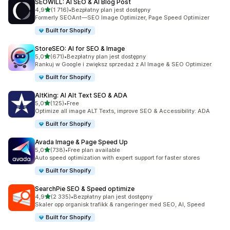
SEOWILL: AI SEO & AI Blog Post
na 5 gwiazdek
4,9
(1 716)
•
Bezpłatny plan jest dostępny
Łączna liczba recenzji: 1716
Formerly SEOAnt—SEO Image Optimizer, Page Speed Optimizer
Built for Shopify
StoreSEO: AI for SEO & Image
na 5 gwiazdek
5,0
(671)
•
Bezpłatny plan jest dostępny
Łączna liczba recenzji: 671
Rankuj w Google i zwiększ sprzedaż z AI Image & SEO Optimizer.
Built for Shopify
AltKing: AI Alt Text SEO & ADA
na 5 gwiazdek
5,0
(125)
•
Free
Łączna liczba recenzji: 125
Optimize all image ALT Texts, improve SEO & Accessibility: ADA
Built for Shopify
Avada Image & Page Speed Up
na 5 gwiazdek
5,0
(738)
•
Free plan available
Łączna liczba recenzji: 738
Auto speed optimization with expert support for faster stores
Built for Shopify
SearchPie SEO & Speed optimize
na 5 gwiazdek
4,9
(2 335)
•
Bezpłatny plan jest dostępny
Łączna liczba recenzji: 2335
Skaler opp organisk trafikk & rangeringer med SEO, AI, Speed
Built for Shopify