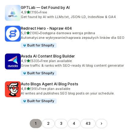
GPTLab — Get Found by AI
na 5 gwiazdek
4,9
(119)
•
Free
Łączna liczba recenzji: 119
Get found by AI with LLMs.txt, JSON-LD, IndexNow & GA4
Redirect Hero ‑ Napraw 404
na 5 gwiazdek
5,0
(136)
•
Dostępna darmowa wersja próbna
Łączna liczba recenzji: 136
Automatyczne wykrywanie/naprawa zepsutych linków dla SEO
Built for Shopify
Avada AI Content Blog Builder
na 5 gwiazdek
4,9
(533)
•
Free plan available
Łączna liczba recenzji: 533
Grow traffic & ranks with SEO-ready AI blog content generator
Built for Shopify
Auto Blogs Agent AI Blog Posts
na 5 gwiazdek
4,8
(99)
•
Free plan available
Łączna liczba recenzji: 99
AI writes and publishes SEO blog posts on your schedule.
Built for Shopify
1
2
3
4
43