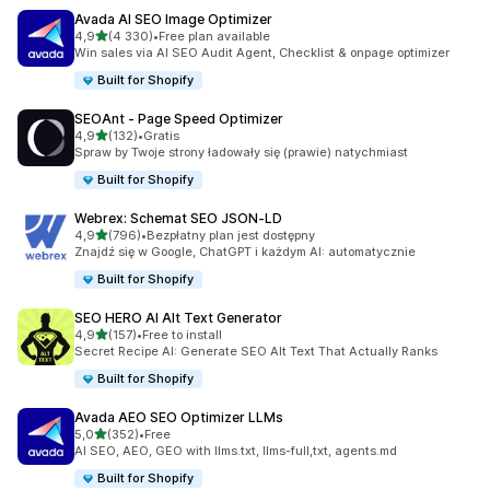
Avada AI SEO Image Optimizer
na 5 gwiazdek
4,9
(4 330)
•
Free plan available
Łączna liczba recenzji: 4330
Win sales via AI SEO Audit Agent, Checklist & onpage optimizer
Built for Shopify
SEOAnt ‑ Page Speed Optimizer
na 5 gwiazdek
4,9
(132)
•
Gratis
Łączna liczba recenzji: 132
Spraw by Twoje strony ładowały się (prawie) natychmiast
Built for Shopify
Webrex: Schemat SEO JSON‑LD
na 5 gwiazdek
4,9
(796)
•
Bezpłatny plan jest dostępny
Łączna liczba recenzji: 796
Znajdź się w Google, ChatGPT i każdym AI: automatycznie
Built for Shopify
SEO HERO AI Alt Text Generator
na 5 gwiazdek
4,9
(157)
•
Free to install
Łączna liczba recenzji: 157
Secret Recipe AI: Generate SEO Alt Text That Actually Ranks
Built for Shopify
Avada AEO SEO Optimizer LLMs
na 5 gwiazdek
5,0
(352)
•
Free
Łączna liczba recenzji: 352
AI SEO, AEO, GEO with llms.txt, llms-full,txt, agents.md
Built for Shopify