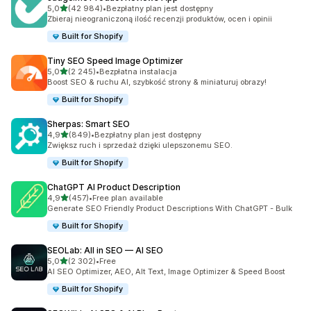
na 5 gwiazdek
5,0
(42 984)
•
Bezpłatny plan jest dostępny
Łączna liczba recenzji: 42984
Zbieraj nieograniczoną ilość recenzji produktów, ocen i opinii
Built for Shopify
Tiny SEO Speed Image Optimizer
na 5 gwiazdek
5,0
(2 245)
•
Bezpłatna instalacja
Łączna liczba recenzji: 2245
Boost SEO & ruchu AI, szybkość strony & miniaturuj obrazy!
Built for Shopify
Sherpas: Smart SEO
na 5 gwiazdek
4,9
(849)
•
Bezpłatny plan jest dostępny
Łączna liczba recenzji: 849
Zwiększ ruch i sprzedaż dzięki ulepszonemu SEO.
Built for Shopify
ChatGPT AI Product Description
na 5 gwiazdek
4,9
(457)
•
Free plan available
Łączna liczba recenzji: 457
Generate SEO Friendly Product Descriptions With ChatGPT - Bulk
Built for Shopify
SEOLab: All in SEO — AI SEO
na 5 gwiazdek
5,0
(2 302)
•
Free
Łączna liczba recenzji: 2302
AI SEO Optimizer, AEO, Alt Text, Image Optimizer & Speed Boost
Built for Shopify