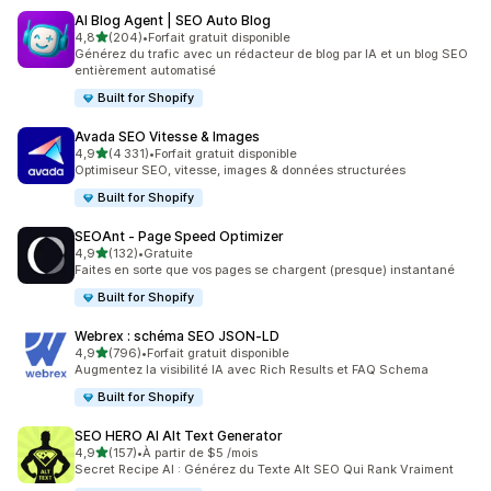
AI Blog Agent | SEO Auto Blog
étoile(s) sur 5
4,8
(204)
•
Forfait gratuit disponible
204 avis au total
Générez du trafic avec un rédacteur de blog par IA et un blog SEO
entièrement automatisé
Built for Shopify
Avada SEO Vitesse & Images
étoile(s) sur 5
4,9
(4 331)
•
Forfait gratuit disponible
4331 avis au total
Optimiseur SEO, vitesse, images & données structurées
Built for Shopify
SEOAnt ‑ Page Speed Optimizer
étoile(s) sur 5
4,9
(132)
•
Gratuite
132 avis au total
Faites en sorte que vos pages se chargent (presque) instantané
Built for Shopify
Webrex : schéma SEO JSON‑LD
étoile(s) sur 5
4,9
(796)
•
Forfait gratuit disponible
796 avis au total
Augmentez la visibilité IA avec Rich Results et FAQ Schema
Built for Shopify
SEO HERO AI Alt Text Generator
étoile(s) sur 5
4,9
(157)
•
À partir de $5 /mois
157 avis au total
Secret Recipe AI : Générez du Texte Alt SEO Qui Rank Vraiment