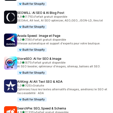
Built for Shopify
SEOWILL: AI SEO & AI Blog Post
étoile(s) sur 5
4,9
(1 715)
•
Forfait gratuit disponible
1715 avis au total
SEOAnt, Alt text, AI SEO optimizer, AEO,GEO, JSON-LD, llms.txt
Built for Shopify
Avada Speed : Image et Page
étoile(s) sur 5
5,0
(738)
•
Forfait gratuit disponible
738 avis au total
Vitesse automatique et support d'experts pour votre boutique.
Built for Shopify
StoreSEO: AI for SEO & Image
étoile(s) sur 5
5,0
(671)
•
Forfait gratuit disponible
671 avis au total
AI SEO booster, optimiseur d'images, sitemap, balises alt SEO.
Built for Shopify
AltKing: AI Alt Text SEO & ADA
étoile(s) sur 5
5,0
(125)
•
Gratuite
125 avis au total
Optimisez tous les textes alternatifs d’images, améliorez le SEO et
l’accessibilité : ADA
Built for Shopify
SearchPie: SEO, Speed & Schema
étoile(s) sur 5
4,9
(2 335)
•
Forfait gratuit disponible