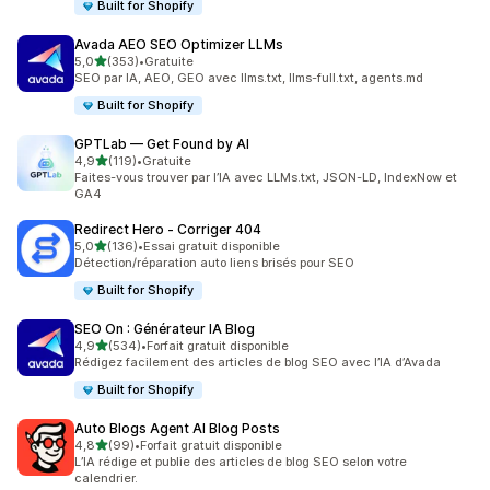
Built for Shopify
Avada AEO SEO Optimizer LLMs
étoile(s) sur 5
5,0
(353)
•
Gratuite
353 avis au total
SEO par IA, AEO, GEO avec llms.txt, llms-full.txt, agents.md
Built for Shopify
GPTLab — Get Found by AI
étoile(s) sur 5
4,9
(119)
•
Gratuite
119 avis au total
Faites-vous trouver par l’IA avec LLMs.txt, JSON-LD, IndexNow et
GA4
Redirect Hero ‑ Corriger 404
étoile(s) sur 5
5,0
(136)
•
Essai gratuit disponible
136 avis au total
Détection/réparation auto liens brisés pour SEO
Built for Shopify
SEO On : Générateur IA Blog
étoile(s) sur 5
4,9
(534)
•
Forfait gratuit disponible
534 avis au total
Rédigez facilement des articles de blog SEO avec l’IA d’Avada
Built for Shopify
Auto Blogs Agent AI Blog Posts
étoile(s) sur 5
4,8
(99)
•
Forfait gratuit disponible
99 avis au total
L’IA rédige et publie des articles de blog SEO selon votre
calendrier.