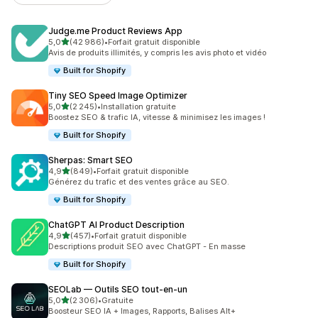
Judge.me Product Reviews App
étoile(s) sur 5
5,0
(42 986)
•
Forfait gratuit disponible
42986 avis au total
Avis de produits illimités, y compris les avis photo et vidéo
Built for Shopify
Tiny SEO Speed Image Optimizer
étoile(s) sur 5
5,0
(2 245)
•
Installation gratuite
2245 avis au total
Boostez SEO & trafic IA, vitesse & minimisez les images !
Built for Shopify
Sherpas: Smart SEO
étoile(s) sur 5
4,9
(849)
•
Forfait gratuit disponible
849 avis au total
Générez du trafic et des ventes grâce au SEO.
Built for Shopify
ChatGPT AI Product Description
étoile(s) sur 5
4,9
(457)
•
Forfait gratuit disponible
457 avis au total
Descriptions produit SEO avec ChatGPT - En masse
Built for Shopify
SEOLab — Outils SEO tout‑en‑un
étoile(s) sur 5
5,0
(2 306)
•
Gratuite
2306 avis au total
Boosteur SEO IA + Images, Rapports, Balises Alt+