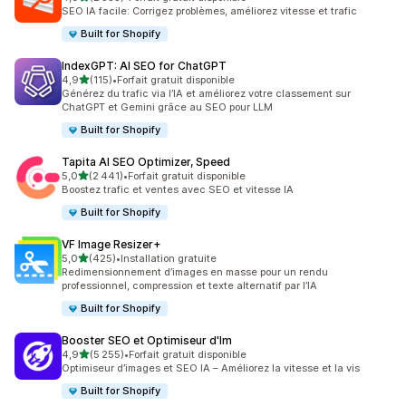
2335 avis au total
SEO IA facile: Corrigez problèmes, améliorez vitesse et trafic
Built for Shopify
IndexGPT: AI SEO for ChatGPT
étoile(s) sur 5
4,9
(115)
•
Forfait gratuit disponible
115 avis au total
Générez du trafic via l’IA et améliorez votre classement sur
ChatGPT et Gemini grâce au SEO pour LLM
Built for Shopify
Tapita AI SEO Optimizer, Speed
étoile(s) sur 5
5,0
(2 441)
•
Forfait gratuit disponible
2441 avis au total
Boostez trafic et ventes avec SEO et vitesse IA
Built for Shopify
VF Image Resizer+
étoile(s) sur 5
5,0
(425)
•
Installation gratuite
425 avis au total
Redimensionnement d’images en masse pour un rendu
professionnel, compression et texte alternatif par l’IA
Built for Shopify
Booster SEO et Optimiseur d'Im
étoile(s) sur 5
4,9
(5 255)
•
Forfait gratuit disponible
5255 avis au total
Optimiseur d’images et SEO IA – Améliorez la vitesse et la vis
Built for Shopify