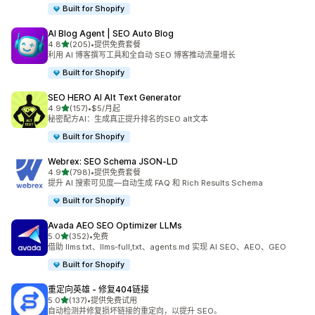
Built for Shopify
AI Blog Agent | SEO Auto Blog
星（满分 5 星）
4.8
(205)
•
提供免费套餐
总共 205 条评论
利用 AI 博客撰写工具和全自动 SEO 博客推动流量增长
Built for Shopify
SEO HERO AI Alt Text Generator
星（满分 5 星）
4.9
(157)
•
$5/月起
总共 157 条评论
秘密配方AI：生成真正提升排名的SEO alt文本
Built for Shopify
Webrex: SEO Schema JSON‑LD
星（满分 5 星）
4.9
(798)
•
提供免费套餐
总共 798 条评论
提升 AI 搜索可见度—自动生成 FAQ 和 Rich Results Schema
Built for Shopify
Avada AEO SEO Optimizer LLMs
星（满分 5 星）
5.0
(352)
•
免费
总共 352 条评论
借助 llms.txt、llms-full,txt、agents.md 实现 AI SEO、AEO、GEO
Built for Shopify
重定向英雄 ‑ 修复404链接
星（满分 5 星）
5.0
(137)
•
提供免费试用
总共 137 条评论
自动检测并修复损坏链接的重定向，以提升 SEO。