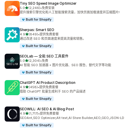
Tiny SEO Speed Image Optimizer
星（满分 5 星）
5.0
(2,246)
•
免费安装
总共 2246 条评论
提升搜索引擎优化和人工智能搜索流量，加快页面加载速度并压缩图片!
Built for Shopify
Sherpas: Smart SEO
星（满分 5 星）
4.9
(849)
•
提供免费套餐
总共 849 条评论
通过改进 SEO 和页面速度来提高流量和销售。
Built for Shopify
SEOLab — 全能 SEO 工具套件
星（满分 5 星）
5.0
(2,304)
•
免费
总共 2304 条评论
AI 智能 SEO 加速器 + 图片优化器、SEO 报告、替代文字等功能
Built for Shopify
ChatGPT AI Product Description
星（满分 5 星）
4.9
(458)
•
提供免费套餐
总共 458 条评论
借助 ChatGPT 批量生成利于 SEO 的产品描述
Built for Shopify
SEOWILL: AI SEO & AI Blog Post
星（满分 5 星）
4.9
(1,717)
•
提供免费套餐
总共 1717 条评论
SEOAnt,SEO Optimizer,Alt text,AI Store Builder,AEO,GEO,JSON-LD
Built for Shopify