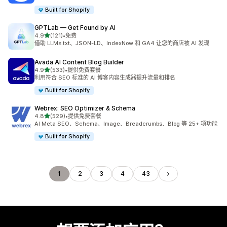
Built for Shopify
GPTLab — Get Found by AI
星（满分 5 星）
4.9
(121)
•
免费
总共 121 条评论
借助 LLMs.txt、JSON-LD、IndexNow 和 GA4 让您的商店被 AI 发现
Avada AI Content Blog Builder
星（满分 5 星）
4.9
(533)
•
提供免费套餐
总共 533 条评论
利用符合 SEO 标准的 AI 博客内容生成器提升流量和排名
Built for Shopify
Webrex: SEO Optimizer & Schema
星（满分 5 星）
4.8
(529)
•
提供免费套餐
总共 529 条评论
AI Meta SEO、Schema、Image、Breadcrumbs、Blog 等 25+ 项功能
Built for Shopify
1
2
3
4
43