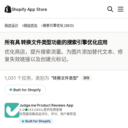
Shopify App Store
商店设计
网站优化
搜索引擎优化 (SEO)
所有具 转换文件类型功能的搜索引擎优化应用
优化商店，提升搜索流量。为图片添加替代文本、修
复失效链接以及创建元标记。
1,031 个应用，类别为
转换文件类型
清除
Built for Shopify
Judge.me Product Reviews App
星（满分 5 星）
5.0
(43,065)
•
提供免费套餐
总共 43065 条评论
无限量收集商品评价、评分、用户推荐语
Built for Shopify