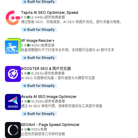
Built for Shopify
Tapita AI SEO Optimizer, Speed
星（满分 5 星）
5.0
(2,446)
•
提供免费套餐
总共 2446 条评论
通过智能 SEO、页面速度、AI SEO 和图片优化，提升流量与销售。
Built for Shopify
VF Image Resizer+
星（满分 5 星）
5.0
(425)
•
免费安装
总共 425 条评论
批量调整图片尺寸打造专业外观，支持图片压缩与 AI 替代文本
Built for Shopify
BOOSTER SEO & 图片优化器
星（满分 5 星）
4.8
(5,263)
•
提供免费套餐
总共 5263 条评论
AI SEO 与图像优化器 – 提升速度与大模型可见度
Built for Shopify
Avada AI SEO Image Optimizer
星（满分 5 星）
4.9
(4,329)
•
提供免费套餐
总共 4329 条评论
通过 AI SEO 审核代理、清单和页面优化工具提升销量
Built for Shopify
SEOAnt ‑ Page Speed Optimizer
星（满分 5 星）
4.9
(132)
•
免费
总共 132 条评论
让您的页面感觉几乎即时加载