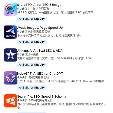
StoreSEO: AI for SEO & Image
星（满分 5 星）
5.0
(671)
•
提供免费套餐
总共 671 条评论
AI SEO 助推器，带有图像优化器、站点地图和 SEO 替代文本
Built for Shopify
Avada Image & Page Speed Up
星（满分 5 星）
5.0
(738)
•
提供免费套餐
总共 738 条评论
带有专家支持的自动速度优化，打造速度更快的商店
Built for Shopify
AltKing: AI Alt Text SEO & ADA
星（满分 5 星）
5.0
(126)
•
免费
总共 126 条评论
优化所有图片的替代文本，提升 SEO 效果和无障碍性：ADA
Built for Shopify
IndexGPT: AI SEO for ChatGPT
星（满分 5 星）
4.9
(117)
•
提供免费套餐
总共 117 条评论
获取 AI 流量，并通过 LLM SEO 提高在 ChatGPT 和 Gemini 中的排名
Built for Shopify
SearchPie: SEO, Speed & Schema
星（满分 5 星）
4.9
(2,335)
•
提供免费套餐
总共 2335 条评论
通过加快网站速度超越竞争对手，并通过图像优化和SEO修复获得更多流
量。