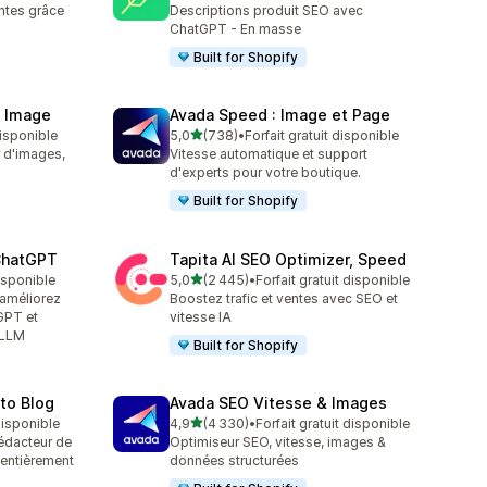
entes grâce
Descriptions produit SEO avec
ChatGPT - En masse
Built for Shopify
& Image
Avada Speed : Image et Page
étoile(s) sur 5
disponible
5,0
(738)
•
Forfait gratuit disponible
738 avis au total
 d'images,
Vitesse automatique et support
d'experts pour votre boutique.
Built for Shopify
 ChatGPT
Tapita AI SEO Optimizer, Speed
étoile(s) sur 5
disponible
5,0
(2 445)
•
Forfait gratuit disponible
2445 avis au total
t améliorez
Boostez trafic et ventes avec SEO et
GPT et
vitesse IA
 LLM
Built for Shopify
uto Blog
Avada SEO Vitesse & Images
étoile(s) sur 5
 disponible
4,9
(4 330)
•
Forfait gratuit disponible
4330 avis au total
rédacteur de
Optimiseur SEO, vitesse, images &
 entièrement
données structurées