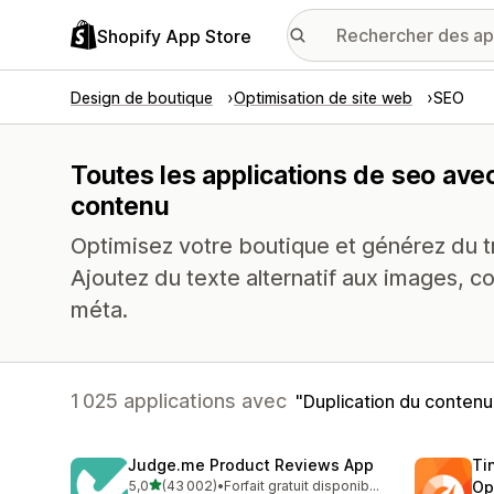
Shopify App Store
Design de boutique
Optimisation de site web
SEO
Toutes les applications de seo avec
contenu
Optimisez votre boutique et générez du tr
Ajoutez du texte alternatif aux images, co
méta.
1 025 applications avec
Duplication du contenu
Judge.me Product Reviews App
Ti
étoile(s) sur 5
5,0
(43 002)
•
Forfait gratuit disponible
Op
43002 avis au total