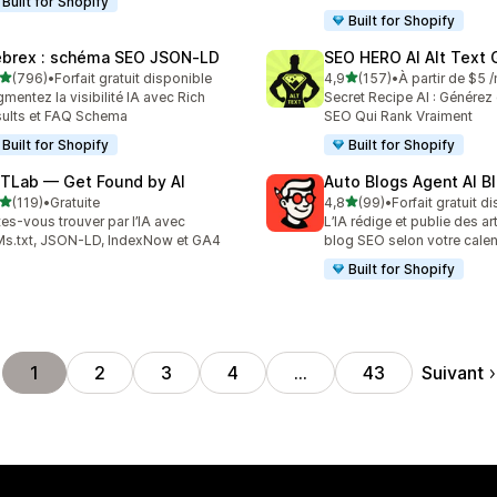
Built for Shopify
Built for Shopify
brex : schéma SEO JSON‑LD
SEO HERO AI Alt Text 
étoile(s) sur 5
étoile(s) sur 5
(796)
•
Forfait gratuit disponible
4,9
(157)
•
À partir de $5 
 avis au total
157 avis au total
mentez la visibilité IA avec Rich
Secret Recipe AI : Générez 
ults et FAQ Schema
SEO Qui Rank Vraiment
Built for Shopify
Built for Shopify
TLab — Get Found by AI
Auto Blogs Agent AI B
étoile(s) sur 5
étoile(s) sur 5
(119)
•
Gratuite
4,8
(99)
•
Forfait gratuit d
 avis au total
99 avis au total
tes-vous trouver par l’IA avec
L’IA rédige et publie des ar
s.txt, JSON-LD, IndexNow et GA4
blog SEO selon votre calen
Built for Shopify
Suivant
1
2
3
4
…
43