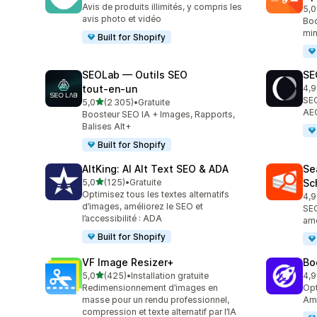
Avis de produits illimités, y compris les
5,0
224
avis photo et vidéo
Boo
min
Built for Shopify
SEOLab — Outils SEO
SE
tout‑en‑un
4,9
171
SEO
étoile(s) sur 5
5,0
(2 305)
•
Gratuite
2305 avis au total
AEO
Boosteur SEO IA + Images, Rapports,
Balises Alt+
Built for Shopify
AltKing: AI Alt Text SEO & ADA
Se
étoile(s) sur 5
5,0
(125)
•
Gratuite
Sc
125 avis au total
Optimisez tous les textes alternatifs
4,9
233
d’images, améliorez le SEO et
SEO
l’accessibilité : ADA
amé
Built for Shopify
VF Image Resizer+
Bo
étoile(s) sur 5
5,0
(425)
•
Installation gratuite
4,9
425 avis au total
525
Redimensionnement d’images en
Opt
masse pour un rendu professionnel,
Amé
compression et texte alternatif par l’IA