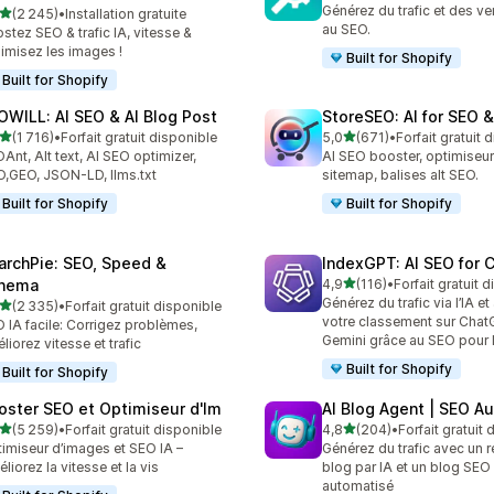
Générez du trafic et des v
étoile(s) sur 5
(2 245)
•
Installation gratuite
5 avis au total
au SEO.
stez SEO & trafic IA, vitesse &
imisez les images !
Built for Shopify
Built for Shopify
OWILL: AI SEO & AI Blog Post
StoreSEO: AI for SEO 
étoile(s) sur 5
étoile(s) sur 5
(1 716)
•
Forfait gratuit disponible
5,0
(671)
•
Forfait gratuit 
6 avis au total
671 avis au total
Ant, Alt text, AI SEO optimizer,
AI SEO booster, optimiseur
,GEO, JSON-LD, llms.txt
sitemap, balises alt SEO.
Built for Shopify
Built for Shopify
archPie: SEO, Speed &
IndexGPT: AI SEO for
étoile(s) sur 5
hema
4,9
(116)
•
Forfait gratuit 
116 avis au total
Générez du trafic via l’IA e
étoile(s) sur 5
(2 335)
•
Forfait gratuit disponible
5 avis au total
votre classement sur Chat
 IA facile: Corrigez problèmes,
Gemini grâce au SEO pour
liorez vitesse et trafic
Built for Shopify
Built for Shopify
oster SEO et Optimiseur d'Im
AI Blog Agent | SEO A
étoile(s) sur 5
étoile(s) sur 5
(5 259)
•
Forfait gratuit disponible
4,8
(204)
•
Forfait gratuit
9 avis au total
204 avis au total
imiseur d’images et SEO IA –
Générez du trafic avec un 
liorez la vitesse et la vis
blog par IA et un blog SEO
automatisé