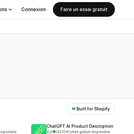
ions
Connexion
Faire un essai gratuit
Built for Shopify
ChatGPT AI Product Description
étoile(s) sur 5
 disponible
4,9
(457)
•
Forfait gratuit disponible
457 avis au total