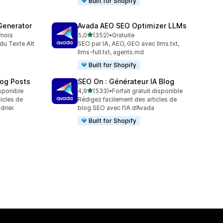
Built for Shopify
Generator
Avada AEO SEO Optimizer LLMs
étoile(s) sur 5
/mois
5,0
(352)
•
Gratuite
352 avis au total
du Texte Alt
SEO par IA, AEO, GEO avec llms.txt,
llms-full.txt, agents.md
Built for Shopify
log Posts
SEO On : Générateur IA Blog
étoile(s) sur 5
isponible
4,9
(533)
•
Forfait gratuit disponible
533 avis au total
ticles de
Rédigez facilement des articles de
drier.
blog SEO avec l’IA d’Avada
Built for Shopify