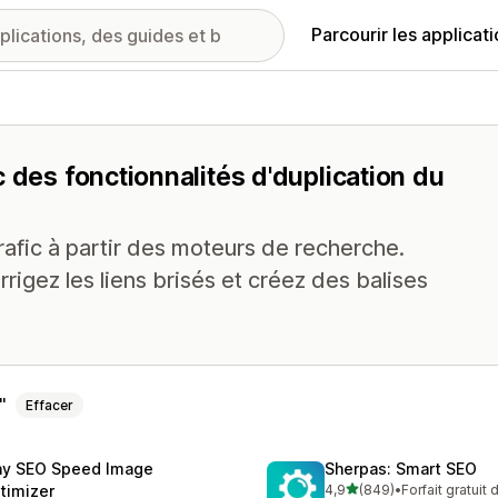
Parcourir les applicat
 des fonctionnalités d'duplication du
afic à partir des moteurs de recherche.
rrigez les liens brisés et créez des balises
Effacer
ny SEO Speed Image
Sherpas: Smart SEO
étoile(s) sur 5
timizer
4,9
(849)
•
Forfait gratuit
849 avis au total