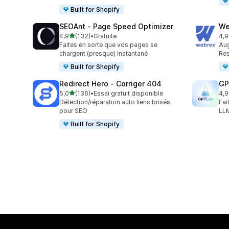
Built for Shopify
SEOAnt ‑ Page Speed Optimizer
We
étoile(s) sur 5
4,9
(132)
•
Gratuite
4,9
132 avis au total
796
Faites en sorte que vos pages se
Aug
chargent (presque) instantané
Res
Built for Shopify
Redirect Hero ‑ Corriger 404
GP
étoile(s) sur 5
5,0
(136)
•
Essai gratuit disponible
4,9
136 avis au total
119
Détection/réparation auto liens brisés
Fai
pour SEO
LLM
Built for Shopify