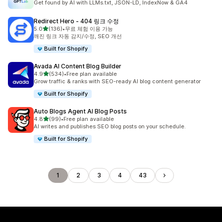
Get found by AI with LLMs.txt, JSON-LD, IndexNow & GA4
Redirect Hero ‑ 404 링크 수정
별 5개 중
5.0
(136)
•
무료 체험 이용 가능
총 리뷰 136개
깨진 링크 자동 감지/수정, SEO 개선
Built for Shopify
Avada AI Content Blog Builder
별 5개 중
4.9
(534)
•
Free plan available
총 리뷰 534개
Grow traffic & ranks with SEO-ready AI blog content generator
Built for Shopify
Auto Blogs Agent AI Blog Posts
별 5개 중
4.8
(99)
•
Free plan available
총 리뷰 99개
AI writes and publishes SEO blog posts on your schedule.
Built for Shopify
1
2
3
4
43