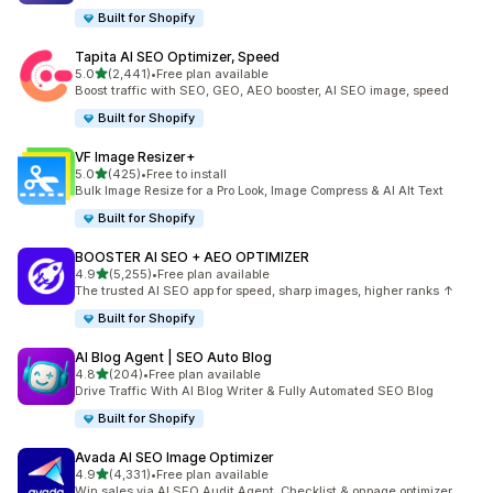
Built for Shopify
Tapita AI SEO Optimizer, Speed
별 5개 중
5.0
(2,441)
•
Free plan available
총 리뷰 2441개
Boost traffic with SEO, GEO, AEO booster, AI SEO image, speed
Built for Shopify
VF Image Resizer+
별 5개 중
5.0
(425)
•
Free to install
총 리뷰 425개
Bulk Image Resize for a Pro Look, Image Compress & AI Alt Text
Built for Shopify
BOOSTER AI SEO + AEO OPTIMIZER
별 5개 중
4.9
(5,255)
•
Free plan available
총 리뷰 5255개
The trusted AI SEO app for speed, sharp images, higher ranks ↑
Built for Shopify
AI Blog Agent | SEO Auto Blog
별 5개 중
4.8
(204)
•
Free plan available
총 리뷰 204개
Drive Traffic With AI Blog Writer & Fully Automated SEO Blog
Built for Shopify
Avada AI SEO Image Optimizer
별 5개 중
4.9
(4,331)
•
Free plan available
총 리뷰 4331개
Win sales via AI SEO Audit Agent, Checklist & onpage optimizer