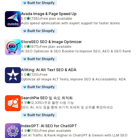
Built for Shopify
Avada Image & Page Speed Up
별 5개 중
5.0
(738)
•
Free plan available
총 리뷰 738개
Auto speed optimization with expert support for faster stores
Built for Shopify
StoreSEO SEO & Image Optimizer
별 5개 중
5.0
(671)
•
Free plan available
총 리뷰 671개
AI SEO Optimizer & SEO Booster to Improve SEO, AEO & GEO Rank
Built for Shopify
AltKing: AI Alt Text SEO & ADA
별 5개 중
5.0
(125)
•
Free
총 리뷰 125개
Optimize all image ALT Texts, improve SEO & Accessibility: ADA
Built for Shopify
SearchPie SEO 및 속도 최적화
별 5개 중
4.9
(2,335)
•
무료 플랜 사용 가능
총 리뷰 2335개
SEO, AI, 속도 등을 통해 유기적 트래픽 및 순위를 확장하세요
Built for Shopify
IndexGPT: AI SEO for ChatGPT
별 5개 중
4.9
(115)
•
Free plan available
총 리뷰 115개
Get AI Traffic & Rank Higher in ChatGPT & Gemini with LLM SEO