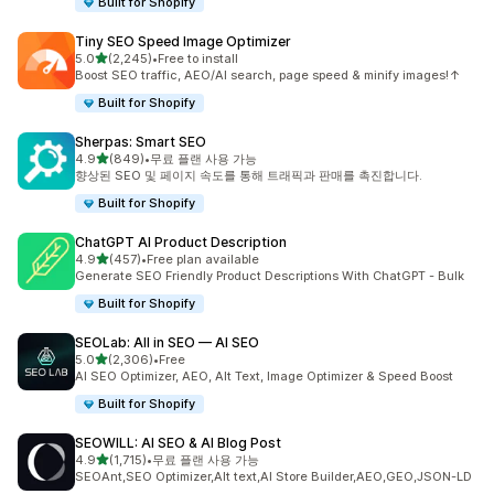
Built for Shopify
Tiny SEO Speed Image Optimizer
별 5개 중
5.0
(2,245)
•
Free to install
총 리뷰 2245개
Boost SEO traffic, AEO/AI search, page speed & minify images!↑
Built for Shopify
Sherpas: Smart SEO
별 5개 중
4.9
(849)
•
무료 플랜 사용 가능
총 리뷰 849개
향상된 SEO 및 페이지 속도를 통해 트래픽과 판매를 촉진합니다.
Built for Shopify
ChatGPT AI Product Description
별 5개 중
4.9
(457)
•
Free plan available
총 리뷰 457개
Generate SEO Friendly Product Descriptions With ChatGPT - Bulk
Built for Shopify
SEOLab: All in SEO — AI SEO
별 5개 중
5.0
(2,306)
•
Free
총 리뷰 2306개
AI SEO Optimizer, AEO, Alt Text, Image Optimizer & Speed Boost
Built for Shopify
SEOWILL: AI SEO & AI Blog Post
별 5개 중
4.9
(1,715)
•
무료 플랜 사용 가능
총 리뷰 1715개
SEOAnt,SEO Optimizer,Alt text,AI Store Builder,AEO,GEO,JSON-LD