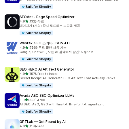
Built for Shopify
SEOAnt ‑ Page Speed Optimizer
별 5개 중
4.9
(132)
•
무료
총 리뷰 132개
페이지가 (거의) 즉시 로드되는 느낌을 제공
Built for Shopify
Webrex: SEO 스키마 JSON‑LD
별 5개 중
4.9
(796)
•
무료 플랜 사용 가능
총 리뷰 796개
Google, ChatGPT, 모든 AI 검색에서 발견: 자동으로
Built for Shopify
SEO HERO AI Alt Text Generator
별 5개 중
4.9
(157)
•
Free to install
총 리뷰 157개
Secret Recipe AI: Generate SEO Alt Text That Actually Ranks
Built for Shopify
Avada AEO SEO Optimizer LLMs
별 5개 중
5.0
(353)
•
Free
총 리뷰 353개
AI SEO, AEO, GEO with llms.txt, llms-full,txt, agents.md
Built for Shopify
GPTLab — Get Found by AI
별 5개 중
4.9
(119)
•
Free
총 리뷰 119개