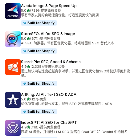
Avada Image & Page Speed Up
星（满分 5 星）
5.0
(739)
•
提供免费套餐
总共 739 条评论
带有专家支持的自动速度优化，打造速度更快的商店
Built for Shopify
StoreSEO: AI for SEO & Image
星（满分 5 星）
5.0
(671)
•
提供免费套餐
总共 671 条评论
AI SEO 助推器，带有图像优化器、站点地图和 SEO 替代文本
Built for Shopify
SearchPie: SEO, Speed & Schema
星（满分 5 星）
4.9
(2,338)
•
提供免费套餐
总共 2338 条评论
通过加快网站速度超越竞争对手，并通过图像优化和SEO修复获得更多流
量。
Built for Shopify
AltKing: AI Alt Text SEO & ADA
星（满分 5 星）
5.0
(127)
•
免费
总共 127 条评论
优化所有图片的替代文本，提升 SEO 效果和无障碍性：ADA
Built for Shopify
IndexGPT: AI SEO for ChatGPT
星（满分 5 星）
4.9
(118)
•
提供免费套餐
总共 118 条评论
获取 AI 流量，并通过 LLM SEO 提高在 ChatGPT 和 Gemini 中的排名