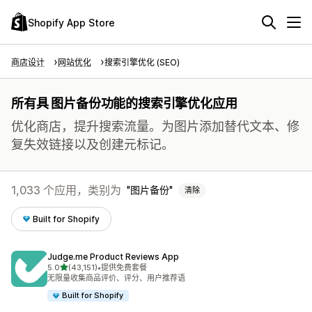
Shopify App Store
商店设计
网站优化
搜索引擎优化 (SEO)
所有具 图片备份功能的搜索引擎优化应用
优化商店，提升搜索流量。为图片添加替代文本、修
复失效链接以及创建元标记。
1,033 个应用，类别为
图片备份
清除
Built for Shopify
Judge.me Product Reviews App
星（满分 5 星）
5.0
(43,151)
•
提供免费套餐
总共 43151 条评论
无限量收集商品评价、评分、用户推荐语
Built for Shopify