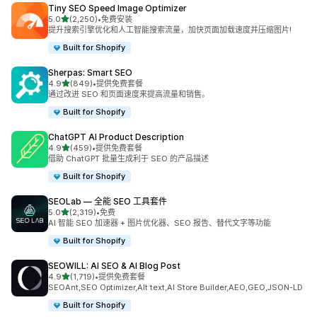
Tiny SEO Speed Image Optimizer
星（满分 5 星）
5.0
(2,250)
•
免费安装
总共 2250 条评论
提升搜索引擎优化和人工智能搜索流量，加快页面加载速度并压缩图片!
Built for Shopify
Sherpas: Smart SEO
星（满分 5 星）
4.9
(849)
•
提供免费套餐
总共 849 条评论
通过改进 SEO 和页面速度来提高流量和销售。
Built for Shopify
ChatGPT AI Product Description
星（满分 5 星）
4.9
(459)
•
提供免费套餐
总共 459 条评论
借助 ChatGPT 批量生成利于 SEO 的产品描述
Built for Shopify
SEOLab — 全能 SEO 工具套件
星（满分 5 星）
5.0
(2,319)
•
免费
总共 2319 条评论
AI 智能 SEO 加速器 + 图片优化器、SEO 报告、替代文字等功能
Built for Shopify
SEOWILL: AI SEO & AI Blog Post
星（满分 5 星）
4.9
(1,719)
•
提供免费套餐
总共 1719 条评论
SEOAnt,SEO Optimizer,Alt text,AI Store Builder,AEO,GEO,JSON-LD
Built for Shopify