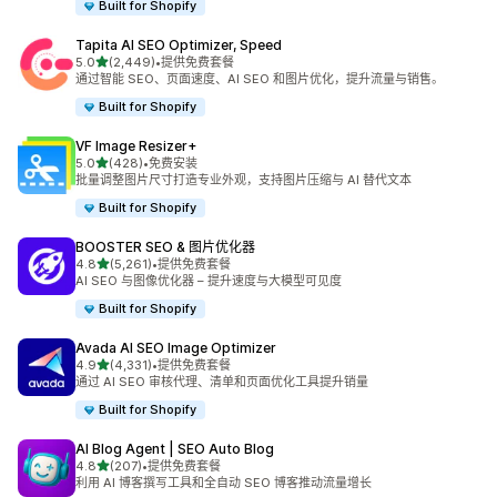
Built for Shopify
Tapita AI SEO Optimizer, Speed
星（满分 5 星）
5.0
(2,449)
•
提供免费套餐
总共 2449 条评论
通过智能 SEO、页面速度、AI SEO 和图片优化，提升流量与销售。
Built for Shopify
VF Image Resizer+
星（满分 5 星）
5.0
(428)
•
免费安装
总共 428 条评论
批量调整图片尺寸打造专业外观，支持图片压缩与 AI 替代文本
Built for Shopify
BOOSTER SEO & 图片优化器
星（满分 5 星）
4.8
(5,261)
•
提供免费套餐
总共 5261 条评论
AI SEO 与图像优化器 – 提升速度与大模型可见度
Built for Shopify
Avada AI SEO Image Optimizer
星（满分 5 星）
4.9
(4,331)
•
提供免费套餐
总共 4331 条评论
通过 AI SEO 审核代理、清单和页面优化工具提升销量
Built for Shopify
AI Blog Agent | SEO Auto Blog
星（满分 5 星）
4.8
(207)
•
提供免费套餐
总共 207 条评论
利用 AI 博客撰写工具和全自动 SEO 博客推动流量增长