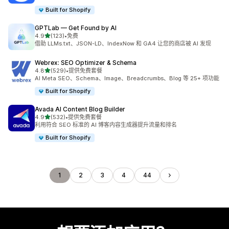
Built for Shopify
GPTLab — Get Found by AI
星（满分 5 星）
4.9
(123)
•
免费
总共 123 条评论
借助 LLMs.txt、JSON-LD、IndexNow 和 GA4 让您的商店被 AI 发现
Webrex: SEO Optimizer & Schema
星（满分 5 星）
4.8
(529)
•
提供免费套餐
总共 529 条评论
AI Meta SEO、Schema、Image、Breadcrumbs、Blog 等 25+ 项功能
Built for Shopify
Avada AI Content Blog Builder
星（满分 5 星）
4.9
(532)
•
提供免费套餐
总共 532 条评论
利用符合 SEO 标准的 AI 博客内容生成器提升流量和排名
Built for Shopify
1
2
3
4
44