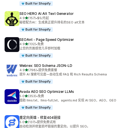
Built for Shopify
SEO HERO AI Alt Text Generator
星（满分 5 星）
4.9
(157)
•
$5/月起
总共 157 条评论
秘密配方AI：生成真正提升排名的SEO alt文本
Built for Shopify
SEOAnt ‑ Page Speed Optimizer
星（满分 5 星）
4.9
(132)
•
免费
总共 132 条评论
让您的页面感觉几乎即时加载
Built for Shopify
Webrex: SEO Schema JSON‑LD
星（满分 5 星）
4.9
(798)
•
提供免费套餐
总共 798 条评论
提升 AI 搜索可见度—自动生成 FAQ 和 Rich Results Schema
Built for Shopify
Avada AEO SEO Optimizer LLMs
星（满分 5 星）
5.0
(353)
•
免费
总共 353 条评论
借助 llms.txt、llms-full,txt、agents.md 实现 AI SEO、AEO、GEO
Built for Shopify
重定向英雄 ‑ 修复404链接
星（满分 5 星）
5.0
(137)
•
提供免费试用
总共 137 条评论
自动检测并修复损坏链接的重定向，以提升 SEO。