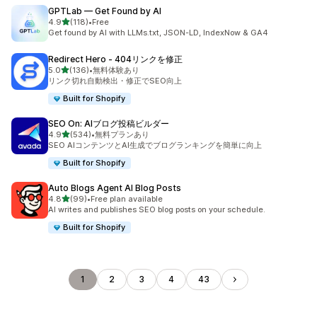
GPTLab — Get Found by AI
5つ星中
4.9
(118)
•
Free
合計レビュー数：118件
Get found by AI with LLMs.txt, JSON-LD, IndexNow & GA4
Redirect Hero ‑ 404リンクを修正
5つ星中
5.0
(136)
•
無料体験あり
合計レビュー数：136件
リンク切れ自動検出・修正でSEO向上
Built for Shopify
SEO On: AIブログ投稿ビルダー
5つ星中
4.9
(534)
•
無料プランあり
合計レビュー数：534件
SEO AIコンテンツとAI生成でブログランキングを簡単に向上
Built for Shopify
Auto Blogs Agent AI Blog Posts
5つ星中
4.8
(99)
•
Free plan available
合計レビュー数：99件
AI writes and publishes SEO blog posts on your schedule.
Built for Shopify
1
2
3
4
43