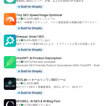
無制限に製品レビュー、評価、およびお客様の声を集める
Built for Shopify
Tiny SEO Speed Image Optimizer
5つ星中
5.0
(2,244)
•
無料インストール
合計レビュー数：2244件
SEO・AI検索トラフィック、ページ速度改善＆画像圧縮でブースト！
Built for Shopify
Sherpas: Smart SEO
5つ星中
4.9
(849)
•
無料プランあり
合計レビュー数：849件
SEO とページ速度の向上により、トラフィックと売上を促進します。
Built for Shopify
ChatGPT AI Product Description
5つ星中
4.9
(457)
•
Free plan available
合計レビュー数：457件
Generate SEO Friendly Product Descriptions With ChatGPT - Bulk
Built for Shopify
SEOLab — オールインワンSEOツール
5つ星中
5.0
(2,303)
•
無料
合計レビュー数：2303件
AIスマートSEO + 画像最適化、SEOレポート、Altタグ+
Built for Shopify
SEOWILL: AI SEO & AI Blog Post
5つ星中
4.9
(1,715)
•
無料プランあり