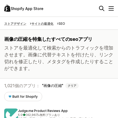
Shopify App Store
ストアデザイン
サイトの最適化
SEO
画像の圧縮を特集したすべてのseoアプリ
ストアを最適化して検索からのトラフィックを増加
させます。画像に代替テキストを付けたり、リンク
切れを修正したり、メタタグを作成したりすること
ができます。
1,021個のアプリ：
画像の圧縮
クリア
Built for Shopify
Judge.me Product Reviews App
5つ星中
5.0
(42,967)
•
無料プランあり
合計レビュー数：42967件