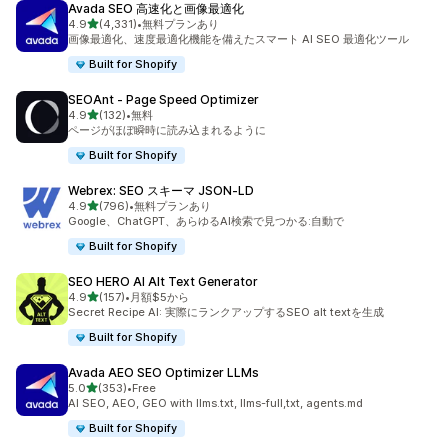
Avada SEO 高速化と画像最適化
5つ星中
4.9
(4,331)
•
無料プランあり
合計レビュー数：4331件
画像最適化、速度最適化機能を備えたスマート AI SEO 最適化ツール
Built for Shopify
SEOAnt ‑ Page Speed Optimizer
5つ星中
4.9
(132)
•
無料
合計レビュー数：132件
ページがほぼ瞬時に読み込まれるように
Built for Shopify
Webrex: SEO スキーマ JSON‑LD
5つ星中
4.9
(796)
•
無料プランあり
合計レビュー数：796件
Google、ChatGPT、あらゆるAI検索で見つかる:自動で
Built for Shopify
SEO HERO AI Alt Text Generator
5つ星中
4.9
(157)
•
月額$5から
合計レビュー数：157件
Secret Recipe AI: 実際にランクアップするSEO alt textを生成
Built for Shopify
Avada AEO SEO Optimizer LLMs
5つ星中
5.0
(353)
•
Free
合計レビュー数：353件
AI SEO, AEO, GEO with llms.txt, llms-full,txt, agents.md
Built for Shopify