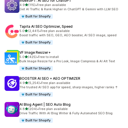
IndexGPT: AI SEO for ChatGPT
5つ星中
4.9
(115)
•
Free plan available
合計レビュー数：115件
Get AI Traffic & Rank Higher in ChatGPT & Gemini with LLM SEO
Built for Shopify
Tapita AI SEO Optimizer, Speed
5つ星中
5.0
(2,441)
•
Free plan available
合計レビュー数：2441件
Boost traffic with SEO, GEO, AEO booster, AI SEO image, speed
Built for Shopify
VF Image Resizer+
5つ星中
5.0
(425)
•
Free to install
合計レビュー数：425件
Bulk Image Resize for a Pro Look, Image Compress & AI Alt Text
Built for Shopify
BOOSTER AI SEO + AEO OPTIMIZER
5つ星中
4.9
(5,254)
•
Free plan available
合計レビュー数：5254件
The trusted AI SEO app for speed, sharp images, higher ranks ↑
Built for Shopify
AI Blog Agent | SEO Auto Blog
5つ星中
4.8
(204)
•
Free plan available
合計レビュー数：204件
Drive Traffic With AI Blog Writer & Fully Automated SEO Blog
Built for Shopify