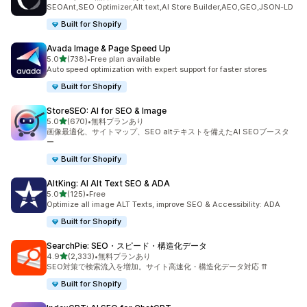
合計レビュー数：1715件
SEOAnt,SEO Optimizer,Alt text,AI Store Builder,AEO,GEO,JSON-LD
Built for Shopify
Avada Image & Page Speed Up
5つ星中
5.0
(738)
•
Free plan available
合計レビュー数：738件
Auto speed optimization with expert support for faster stores
Built for Shopify
StoreSEO: AI for SEO & Image
5つ星中
5.0
(670)
•
無料プランあり
合計レビュー数：670件
画像最適化、サイトマップ、SEO altテキストを備えたAI SEOブースタ
ー
Built for Shopify
AltKing: AI Alt Text SEO & ADA
5つ星中
5.0
(125)
•
Free
合計レビュー数：125件
Optimize all image ALT Texts, improve SEO & Accessibility: ADA
Built for Shopify
SearchPie: SEO・スピード・構造化データ
5つ星中
4.9
(2,333)
•
無料プランあり
合計レビュー数：2333件
SEO対策で検索流入を増加。サイト高速化・構造化データ対応 ⇈
Built for Shopify