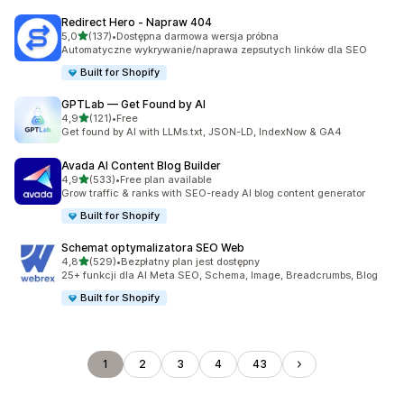
Redirect Hero ‑ Napraw 404
na 5 gwiazdek
5,0
(137)
•
Dostępna darmowa wersja próbna
Łączna liczba recenzji: 137
Automatyczne wykrywanie/naprawa zepsutych linków dla SEO
Built for Shopify
GPTLab — Get Found by AI
na 5 gwiazdek
4,9
(121)
•
Free
Łączna liczba recenzji: 121
Get found by AI with LLMs.txt, JSON-LD, IndexNow & GA4
Avada AI Content Blog Builder
na 5 gwiazdek
4,9
(533)
•
Free plan available
Łączna liczba recenzji: 533
Grow traffic & ranks with SEO-ready AI blog content generator
Built for Shopify
Schemat optymalizatora SEO Web
na 5 gwiazdek
4,8
(529)
•
Bezpłatny plan jest dostępny
Łączna liczba recenzji: 529
25+ funkcji dla AI Meta SEO, Schema, Image, Breadcrumbs, Blog
Built for Shopify
1
2
3
4
43