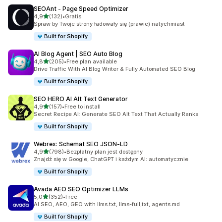
SEOAnt ‑ Page Speed Optimizer
na 5 gwiazdek
4,9
(132)
•
Gratis
Łączna liczba recenzji: 132
Spraw by Twoje strony ładowały się (prawie) natychmiast
Built for Shopify
AI Blog Agent | SEO Auto Blog
na 5 gwiazdek
4,8
(205)
•
Free plan available
Łączna liczba recenzji: 205
Drive Traffic With AI Blog Writer & Fully Automated SEO Blog
Built for Shopify
SEO HERO AI Alt Text Generator
na 5 gwiazdek
4,9
(157)
•
Free to install
Łączna liczba recenzji: 157
Secret Recipe AI: Generate SEO Alt Text That Actually Ranks
Built for Shopify
Webrex: Schemat SEO JSON‑LD
na 5 gwiazdek
4,9
(798)
•
Bezpłatny plan jest dostępny
Łączna liczba recenzji: 798
Znajdź się w Google, ChatGPT i każdym AI: automatycznie
Built for Shopify
Avada AEO SEO Optimizer LLMs
na 5 gwiazdek
5,0
(352)
•
Free
Łączna liczba recenzji: 352
AI SEO, AEO, GEO with llms.txt, llms-full,txt, agents.md
Built for Shopify