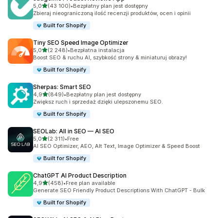
na 5 gwiazdek
5,0
(43 100)
•
Bezpłatny plan jest dostępny
Łączna liczba recenzji: 43100
Zbieraj nieograniczoną ilość recenzji produktów, ocen i opinii
Built for Shopify
Tiny SEO Speed Image Optimizer
na 5 gwiazdek
5,0
(2 248)
•
Bezpłatna instalacja
Łączna liczba recenzji: 2248
Boost SEO & ruchu AI, szybkość strony & miniaturuj obrazy!
Built for Shopify
Sherpas: Smart SEO
na 5 gwiazdek
4,9
(849)
•
Bezpłatny plan jest dostępny
Łączna liczba recenzji: 849
Zwiększ ruch i sprzedaż dzięki ulepszonemu SEO.
Built for Shopify
SEOLab: All in SEO — AI SEO
na 5 gwiazdek
5,0
(2 311)
•
Free
Łączna liczba recenzji: 2311
AI SEO Optimizer, AEO, Alt Text, Image Optimizer & Speed Boost
Built for Shopify
ChatGPT AI Product Description
na 5 gwiazdek
4,9
(458)
•
Free plan available
Łączna liczba recenzji: 458
Generate SEO Friendly Product Descriptions With ChatGPT - Bulk
Built for Shopify