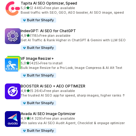
Tapita AI SEO Optimizer, Speed
na 5 gwiazdek
5,0
(2 446)
•
Free plan available
Łączna liczba recenzji: 2446
Boost traffic with SEO, GEO, AEO booster, AI SEO image, speed
Built for Shopify
IndexGPT: AI SEO for ChatGPT
na 5 gwiazdek
4,9
(118)
•
Free plan available
Łączna liczba recenzji: 118
Get AI Traffic & Rank Higher in ChatGPT & Gemini with LLM SEO
Built for Shopify
VF Image Resizer+
na 5 gwiazdek
5,0
(425)
•
Free to install
Łączna liczba recenzji: 425
Bulk Image Resize for a Pro Look, Image Compress & AI Alt Text
Built for Shopify
BOOSTER AI SEO + AEO OPTIMIZER
na 5 gwiazdek
4,8
(5 264)
•
Free plan available
Łączna liczba recenzji: 5264
The trusted AI SEO app for speed, sharp images, higher ranks ↑
Built for Shopify
Avada AI SEO Image Optimizer
na 5 gwiazdek
4,9
(4 329)
•
Free plan available
Łączna liczba recenzji: 4329
Win sales via AI SEO Audit Agent, Checklist & onpage optimizer
Built for Shopify