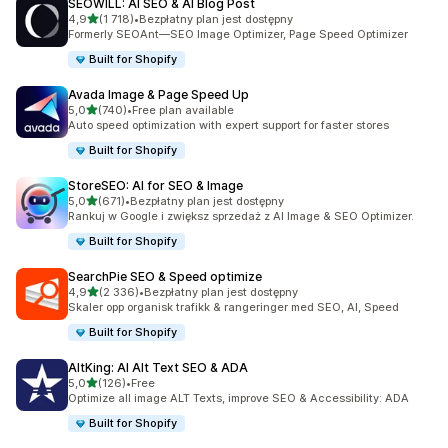
SEOWILL: AI SEO & AI Blog Post
na 5 gwiazdek
4,9
(1 718)
•
Bezpłatny plan jest dostępny
Łączna liczba recenzji: 1718
Formerly SEOAnt—SEO Image Optimizer, Page Speed Optimizer
Built for Shopify
Avada Image & Page Speed Up
na 5 gwiazdek
5,0
(740)
•
Free plan available
Łączna liczba recenzji: 740
Auto speed optimization with expert support for faster stores
Built for Shopify
StoreSEO: AI for SEO & Image
na 5 gwiazdek
5,0
(671)
•
Bezpłatny plan jest dostępny
Łączna liczba recenzji: 671
Rankuj w Google i zwiększ sprzedaż z AI Image & SEO Optimizer.
Built for Shopify
SearchPie SEO & Speed optimize
na 5 gwiazdek
4,9
(2 336)
•
Bezpłatny plan jest dostępny
Łączna liczba recenzji: 2336
Skaler opp organisk trafikk & rangeringer med SEO, AI, Speed
Built for Shopify
AltKing: AI Alt Text SEO & ADA
na 5 gwiazdek
5,0
(126)
•
Free
Łączna liczba recenzji: 126
Optimize all image ALT Texts, improve SEO & Accessibility: ADA
Built for Shopify