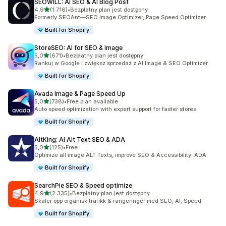
SEOWILL: AI SEO & AI Blog Post
na 5 gwiazdek
4,9
(1 716)
•
Bezpłatny plan jest dostępny
Łączna liczba recenzji: 1716
Formerly SEOAnt—SEO Image Optimizer, Page Speed Optimizer
Built for Shopify
StoreSEO: AI for SEO & Image
na 5 gwiazdek
5,0
(671)
•
Bezpłatny plan jest dostępny
Łączna liczba recenzji: 671
Rankuj w Google i zwiększ sprzedaż z AI Image & SEO Optimizer.
Built for Shopify
Avada Image & Page Speed Up
na 5 gwiazdek
5,0
(738)
•
Free plan available
Łączna liczba recenzji: 738
Auto speed optimization with expert support for faster stores
Built for Shopify
AltKing: AI Alt Text SEO & ADA
na 5 gwiazdek
5,0
(125)
•
Free
Łączna liczba recenzji: 125
Optimize all image ALT Texts, improve SEO & Accessibility: ADA
Built for Shopify
SearchPie SEO & Speed optimize
na 5 gwiazdek
4,9
(2 335)
•
Bezpłatny plan jest dostępny
Łączna liczba recenzji: 2335
Skaler opp organisk trafikk & rangeringer med SEO, AI, Speed
Built for Shopify