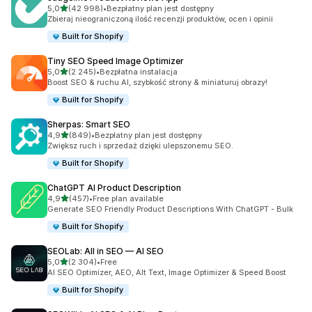
na 5 gwiazdek
5,0
(42 998)
•
Bezpłatny plan jest dostępny
Łączna liczba recenzji: 42998
Zbieraj nieograniczoną ilość recenzji produktów, ocen i opinii
Built for Shopify
Tiny SEO Speed Image Optimizer
na 5 gwiazdek
5,0
(2 245)
•
Bezpłatna instalacja
Łączna liczba recenzji: 2245
Boost SEO & ruchu AI, szybkość strony & miniaturuj obrazy!
Built for Shopify
Sherpas: Smart SEO
na 5 gwiazdek
4,9
(849)
•
Bezpłatny plan jest dostępny
Łączna liczba recenzji: 849
Zwiększ ruch i sprzedaż dzięki ulepszonemu SEO.
Built for Shopify
ChatGPT AI Product Description
na 5 gwiazdek
4,9
(457)
•
Free plan available
Łączna liczba recenzji: 457
Generate SEO Friendly Product Descriptions With ChatGPT - Bulk
Built for Shopify
SEOLab: All in SEO — AI SEO
na 5 gwiazdek
5,0
(2 304)
•
Free
Łączna liczba recenzji: 2304
AI SEO Optimizer, AEO, Alt Text, Image Optimizer & Speed Boost
Built for Shopify