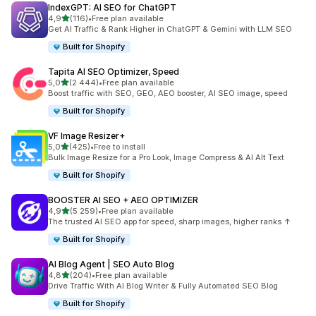
IndexGPT: AI SEO for ChatGPT
na 5 gwiazdek
4,9
(116)
•
Free plan available
Łączna liczba recenzji: 116
Get AI Traffic & Rank Higher in ChatGPT & Gemini with LLM SEO
Built for Shopify
Tapita AI SEO Optimizer, Speed
na 5 gwiazdek
5,0
(2 444)
•
Free plan available
Łączna liczba recenzji: 2444
Boost traffic with SEO, GEO, AEO booster, AI SEO image, speed
Built for Shopify
VF Image Resizer+
na 5 gwiazdek
5,0
(425)
•
Free to install
Łączna liczba recenzji: 425
Bulk Image Resize for a Pro Look, Image Compress & AI Alt Text
Built for Shopify
BOOSTER AI SEO + AEO OPTIMIZER
na 5 gwiazdek
4,9
(5 259)
•
Free plan available
Łączna liczba recenzji: 5259
The trusted AI SEO app for speed, sharp images, higher ranks ↑
Built for Shopify
AI Blog Agent | SEO Auto Blog
na 5 gwiazdek
4,8
(204)
•
Free plan available
Łączna liczba recenzji: 204
Drive Traffic With AI Blog Writer & Fully Automated SEO Blog
Built for Shopify