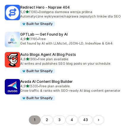
Redirect Hero ‑ Napraw 404
na 5 gwiazdek
5,0
(136)
•
Dostępna darmowa wersja próbna
Łączna liczba recenzji: 136
Automatyczne wykrywanie/naprawa zepsutych linków dla SEO
Built for Shopify
GPTLab — Get Found by AI
na 5 gwiazdek
4,9
(119)
•
Free
Łączna liczba recenzji: 119
Get found by AI with LLMs.txt, JSON-LD, IndexNow & GA4
Auto Blogs Agent AI Blog Posts
na 5 gwiazdek
4,8
(99)
•
Free plan available
Łączna liczba recenzji: 99
AI writes and publishes SEO blog posts on your schedule.
Built for Shopify
Avada AI Content Blog Builder
na 5 gwiazdek
4,9
(533)
•
Free plan available
Łączna liczba recenzji: 533
Grow traffic & ranks with SEO-ready AI blog content generator
Built for Shopify
1
2
3
4
43