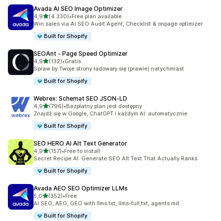
Avada AI SEO Image Optimizer
na 5 gwiazdek
4,9
(4 330)
•
Free plan available
Łączna liczba recenzji: 4330
Win sales via AI SEO Audit Agent, Checklist & onpage optimizer
Built for Shopify
SEOAnt ‑ Page Speed Optimizer
na 5 gwiazdek
4,9
(132)
•
Gratis
Łączna liczba recenzji: 132
Spraw by Twoje strony ładowały się (prawie) natychmiast
Built for Shopify
Webrex: Schemat SEO JSON‑LD
na 5 gwiazdek
4,9
(796)
•
Bezpłatny plan jest dostępny
Łączna liczba recenzji: 796
Znajdź się w Google, ChatGPT i każdym AI: automatycznie
Built for Shopify
SEO HERO AI Alt Text Generator
na 5 gwiazdek
4,9
(157)
•
Free to install
Łączna liczba recenzji: 157
Secret Recipe AI: Generate SEO Alt Text That Actually Ranks
Built for Shopify
Avada AEO SEO Optimizer LLMs
na 5 gwiazdek
5,0
(352)
•
Free
Łączna liczba recenzji: 352
AI SEO, AEO, GEO with llms.txt, llms-full,txt, agents.md
Built for Shopify