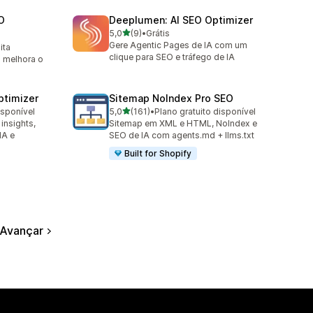
O
Deeplumen: AI SEO Optimizer
de 5 estrelas
5,0
(9)
•
Grátis
9 avaliações ao todo
Gere Agentic Pages de IA com um
ita
clique para SEO e tráfego de IA
: melhora o
ptimizer
Sitemap NoIndex Pro SEO
de 5 estrelas
isponível
5,0
(161)
•
Plano gratuito disponível
161 avaliações ao todo
insights,
Sitemap em XML e HTML, NoIndex e
IA e
SEO de IA com agents.md + llms.txt
Built for Shopify
Avançar