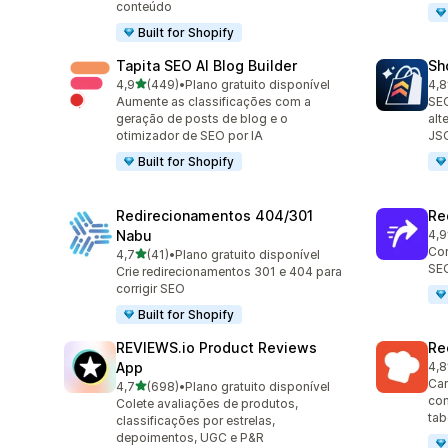
conteúdo
Built for Shopify
Tapita SEO AI Blog Builder
Sh
de 5 estrelas
4,9
(449)
•
Plano gratuito disponível
4,8
449 avaliações ao todo
21 
Aumente as classificações com a
SEO
geração de posts de blog e o
alt
otimizador de SEO por IA
JS
Built for Shopify
Redirecionamentos 404/301
Re
Nabu
4,9
60 
Cor
de 5 estrelas
4,7
(41)
•
Plano gratuito disponível
41 avaliações ao todo
SEO
Crie redirecionamentos 301 e 404 para
corrigir SEO
Built for Shopify
REVIEWS.io Product Reviews
Re
App
4,8
82 
Car
de 5 estrelas
4,7
(698)
•
Plano gratuito disponível
698 avaliações ao todo
com
Colete avaliações de produtos,
tab
classificações por estrelas,
depoimentos, UGC e P&R