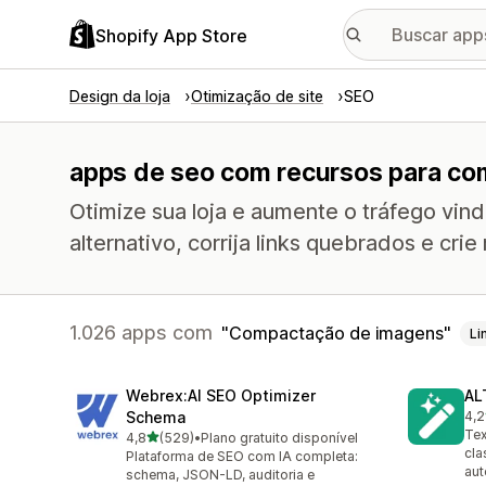
Shopify App Store
Design da loja
Otimização de site
SEO
apps de seo com recursos para c
Otimize sua loja e aumente o tráfego vin
alternativo, corrija links quebrados e crie
1.026 apps com
Compactação de imagens
Li
Webrex:AI SEO Optimizer
AL
Schema
4,2
23 
Tex
de 5 estrelas
4,8
(529)
•
Plano gratuito disponível
529 avaliações ao todo
cla
Plataforma de SEO com IA completa:
aut
schema, JSON-LD, auditoria e