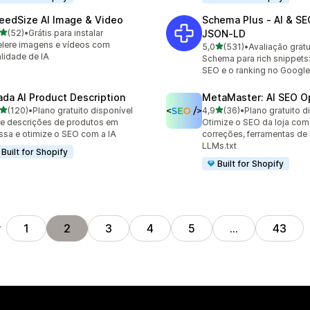
eedSize AI Image & Video
Schema Plus ‑ AI & SE
de 5 estrelas
(52)
•
Grátis para instalar
JSON‑LD
avaliações ao todo
lere imagens e vídeos com
de 5 estrelas
5,0
(531)
•
Avaliação gratu
531 avaliações ao todo
lidade de IA
Schema para rich snippets
SEO e o ranking no Google
ada AI Product Description
MetaMaster: AI SEO O
de 5 estrelas
de 5 estrelas
(120)
•
Plano gratuito disponível
4,9
(36)
•
Plano gratuito d
 avaliações ao todo
36 avaliações ao todo
e descrições de produtos em
Otimize o SEO da loja com 
sa e otimize o SEO com a IA
correções, ferramentas de 
LLMs.txt
Built for Shopify
Built for Shopify
r
1
2
3
4
5
…
43