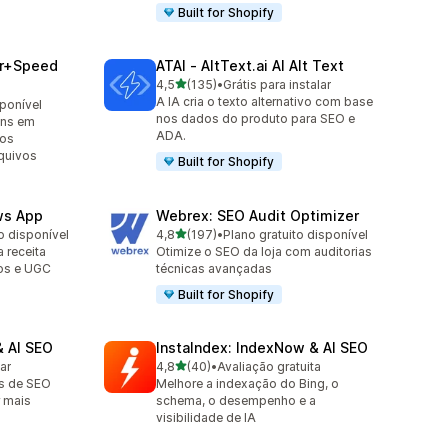
Built for Shopify
er+Speed
ATAI ‑ AltText.ai AI Alt Text
de 5 estrelas
4,5
(135)
•
Grátis para instalar
135 avaliações ao todo
A IA cria o texto alternativo com base
sponível
nos dados do produto para SEO e
ens em
ADA.
tos
rquivos
Built for Shopify
ws App
Webrex: SEO Audit Optimizer
de 5 estrelas
o disponível
4,8
(197)
•
Plano gratuito disponível
197 avaliações ao todo
 receita
Otimize o SEO da loja com auditorias
os e UGC
técnicas avançadas
Built for Shopify
 AI SEO
InstaIndex: IndexNow & AI SEO
de 5 estrelas
lar
4,8
(40)
•
Avaliação gratuita
40 avaliações ao todo
as de SEO
Melhore a indexação do Bing, o
 mais
schema, o desempenho e a
visibilidade de IA