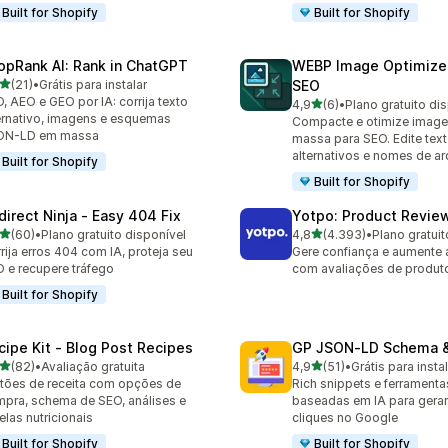
Built for Shopify
Built for Shopify
opRank AI: Rank in ChatGPT
WEBP Image Optimiz
de 5 estrelas
(21)
•
Grátis para instalar
SEO
avaliações ao todo
, AEO e GEO por IA: corrija texto
de 5 estrelas
4,9
(6)
•
Plano gratuito di
6 avaliações ao todo
ernativo, imagens e esquemas
Compacte e otimize imag
ON-LD em massa
massa para SEO. Edite tex
alternativos e nomes de a
Built for Shopify
Built for Shopify
direct Ninja ‑ Easy 404 Fix
Yotpo: Product Revie
de 5 estrelas
de 5 estrelas
(60)
•
Plano gratuito disponível
4,8
(4.393)
•
Plano gratuit
avaliações ao todo
4393 avaliações ao todo
rija erros 404 com IA, proteja seu
Gere confiança e aumente a
 e recupere tráfego
com avaliações de produt
Built for Shopify
cipe Kit ‑ Blog Post Recipes
GP JSON‑LD Schema &
de 5 estrelas
de 5 estrelas
(82)
•
Avaliação gratuita
4,9
(51)
•
Grátis para insta
avaliações ao todo
51 avaliações ao todo
tões de receita com opções de
Rich snippets e ferrament
pra, schema de SEO, análises e
baseadas em IA para gerar
elas nutricionais
cliques no Google
Built for Shopify
Built for Shopify