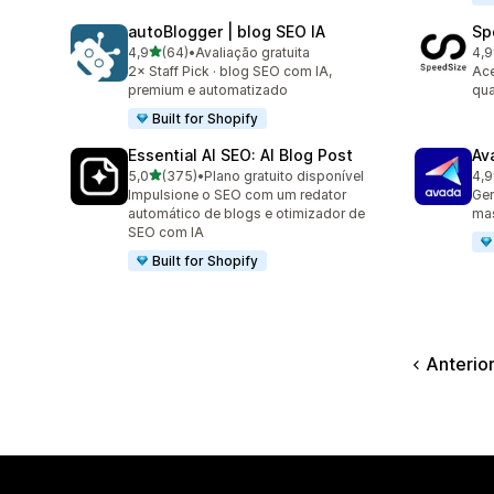
autoBlogger | blog SEO IA
Sp
de 5 estrelas
4,9
(64)
•
Avaliação gratuita
4,9
64 avaliações ao todo
52 
2× Staff Pick · blog SEO com IA,
Ace
premium e automatizado
qua
Built for Shopify
Essential AI SEO: AI Blog Post
Av
de 5 estrelas
5,0
(375)
•
Plano gratuito disponível
4,9
375 avaliações ao todo
120
Impulsione o SEO com um redator
Ger
automático de blogs e otimizador de
mas
SEO com IA
Built for Shopify
Anterio