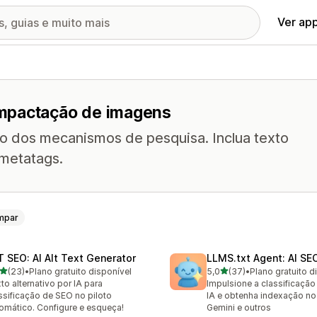
Ver ap
ompactação de imagens
do dos mecanismos de pesquisa. Inclua texto
 metatags.
mpar
T SEO: AI Alt Text Generator
LLMS.txt Agent: AI SEO
de 5 estrelas
de 5 estrelas
(23)
•
Plano gratuito disponível
5,0
(37)
•
Plano gratuito d
avaliações ao todo
37 avaliações ao todo
to alternativo por IA para
Impulsione a classificaçã
ssificação de SEO no piloto
IA e obtenha indexação n
omático. Configure e esqueça!
Gemini e outros