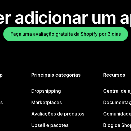
r adicionar um 
Faça uma avaliação gratuita da Shopify por 3 dias
p
Principais categorias
Recursos
Dropshipping
Central de a
os
Marketplaces
Documentaç
Avaliações de produtos
Comunidade
Upsell e pacotes
Blog da Sho