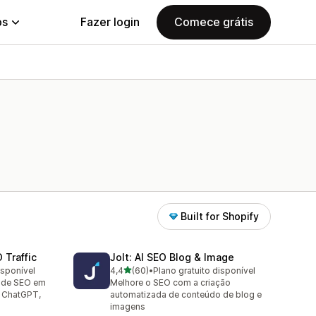
ps
Fazer login
Comece grátis
Built for Shopify
 Traffic
Jolt: AI SEO Blog & Image
de 5 estrelas
isponível
4,4
(60)
•
Plano gratuito disponível
60 avaliações ao todo
o de SEO em
Melhore o SEO com a criação
o ChatGPT,
automatizada de conteúdo de blog e
imagens