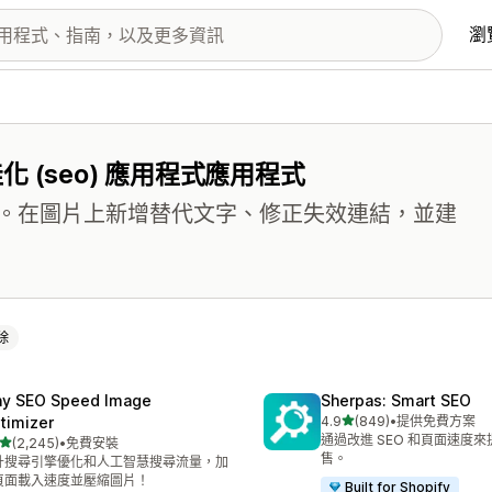
瀏
(seo) 應用程式應用程式
。在圖片上新增替代文字、修正失效連結，並建
除
ny SEO Speed Image
Sherpas: Smart SEO
滿分 5 顆星
timizer
4.9
(849)
•
提供免費方案
共有 849 則評價
通過改進 SEO 和頁面速度
滿分 5 顆星
(2,245)
•
免費安裝
 2245 則評價
售。
升搜尋引擎優化和人工智慧搜尋流量，加
頁面載入速度並壓縮圖片！
Built for Shopify