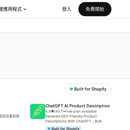
覽應用程式
登入
免費開始
Built for Shopify
ChatGPT AI Product Description
滿分 5 顆星
4.9
(457)
•
Free plan available
共有 457 則評價
來提高流量和銷
Generate SEO Friendly Product
Descriptions With ChatGPT - Bulk
Built for Shopify