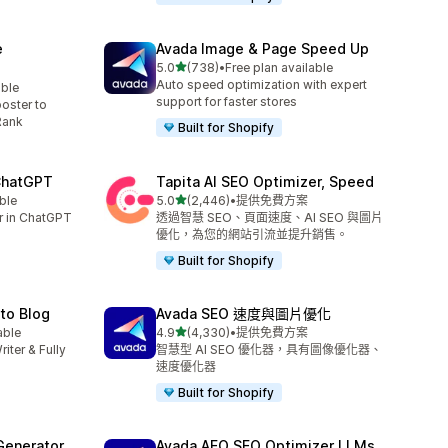
e
Avada Image & Page Speed Up
滿分 5 顆星
5.0
(738)
•
Free plan available
共有 738 則評價
Auto speed optimization with expert
able
support for faster stores
oster to
Rank
Built for Shopify
 ChatGPT
Tapita AI SEO Optimizer, Speed
滿分 5 顆星
ble
5.0
(2,446)
•
提供免費方案
共有 2446 則評價
er in ChatGPT
透過智慧 SEO、頁面速度、AI SEO 與圖片
優化，為您的網站引流並提升銷售。
Built for Shopify
uto Blog
Avada SEO 速度與圖片優化
滿分 5 顆星
able
4.9
(4,330)
•
提供免費方案
共有 4330 則評價
riter & Fully
智慧型 AI SEO 優化器，具有圖像優化器、
速度優化器
Built for Shopify
Generator
Avada AEO SEO Optimizer LLMs