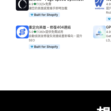
滿分 5 顆星
4.9
(132)
•
免費
4.9
共有 132 則評價
共有
讓您的頁面感覺幾乎即時加載
提升
Ric
Built for Shopify
重定向英雄 ‑ 修復404連結
GP
滿分 5 顆星
5.0
(136)
•
提供免費試用
4.9
共有 136 則評價
共有
自動偵測並修復失效連結重新導向，提升
Get
SEO
LD,
Built for Shopify