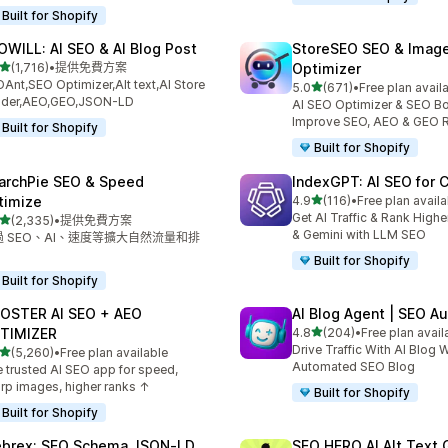
Built for Shopify
OWILL: AI SEO & AI Blog Post
StoreSEO SEO & Imag
滿分 5 顆星
(1,716)
•
提供免費方案
Optimizer
 1716 則評價
Ant,SEO Optimizer,Alt text,AI Store
滿分 5 顆星
5.0
(671)
•
Free plan avail
共有 671 則評價
ilder,AEO,GEO,JSON-LD
AI SEO Optimizer & SEO Bo
Improve SEO, AEO & GEO 
Built for Shopify
Built for Shopify
archPie SEO & Speed
IndexGPT: AI SEO for
滿分 5 顆星
timize
4.9
(116)
•
Free plan availa
共有 116 則評價
Get AI Traffic & Rank High
滿分 5 顆星
(2,335)
•
提供免費方案
 2335 則評價
& Gemini with LLM SEO
過 SEO、AI、速度等擴大自然流量和排
Built for Shopify
Built for Shopify
OSTER AI SEO + AEO
AI Blog Agent | SEO A
滿分 5 顆星
TIMIZER
4.8
(204)
•
Free plan avail
共有 204 則評價
Drive Traffic With AI Blog W
滿分 5 顆星
(5,260)
•
Free plan available
 5260 則評價
Automated SEO Blog
 trusted AI SEO app for speed,
rp images, higher ranks ↑
Built for Shopify
Built for Shopify
brex: SEO Schema JSON‑LD
SEO HERO AI Alt Text 