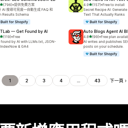
滿分 5 顆星
滿分 5 顆星
(796)
•
提供免費方案
4.9
(157)
•
Free to install
 796 則評價
共有 157 則評價
 AI 搜尋可見度—自動生成 FAQ 和
Secret Recipe AI: Generate
h Results Schema
Text That Actually Ranks
Built for Shopify
Built for Shopify
TLab — Get Found by AI
Auto Blogs Agent AI B
滿分 5 顆星
滿分 5 顆星
(119)
•
Free
4.8
(99)
•
Free plan availa
 119 則評價
共有 99 則評價
 found by AI with LLMs.txt, JSON-
AI writes and publishes S
 IndexNow & GA4
posts on your schedule.
Built for Shopify
下一頁
1
2
3
4
…
43