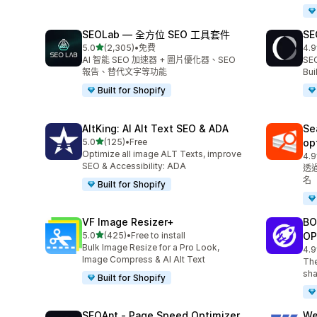
SEOLab — 全方位 SEO 工具套件
SE
滿分 5 顆星
5.0
(2,305)
•
免費
4.9
共有 2305 則評價
共有
AI 智能 SEO 加速器 + 圖片優化器、SEO
SEO
報告、替代文字等功能
Bu
Built for Shopify
AltKing: AI Alt Text SEO & ADA
Se
滿分 5 顆星
5.0
(125)
•
Free
op
共有 125 則評價
Optimize all image ALT Texts, improve
4.9
共有
SEO & Accessibility: ADA
透
名
Built for Shopify
VF Image Resizer+
BO
滿分 5 顆星
5.0
(425)
•
Free to install
OP
共有 425 則評價
Bulk Image Resize for a Pro Look,
4.9
共有
Image Compress & AI Alt Text
The
sha
Built for Shopify
SEOAnt ‑ Page Speed Optimizer
We