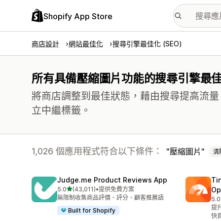
Shopify App Store
商店設計
網站最佳化
搜尋引擎最佳化 (SEO)
所有具備壓縮圖片功能的搜尋引擎最佳化 
將商店調整到最佳狀態，藉由搜尋提高流量
立中繼標籤。
1,026 個應用程式符合以下條件：
壓縮圖片
清
Judge.me Product Reviews App
Ti
滿分 5 顆星
5.0
(43,011)
•
提供免費方案
Op
共有 43011 則評價
無限制收集商品評價、評分、顧客推薦語
5.0
共有
提
Built for Shopify
快