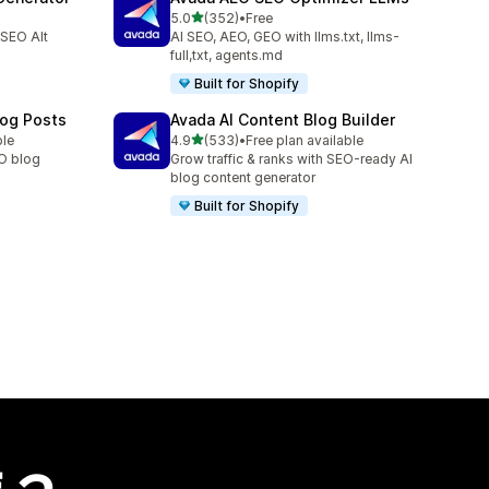
滿分 5 顆星
5.0
(352)
•
Free
共有 352 則評價
 SEO Alt
AI SEO, AEO, GEO with llms.txt, llms-
full,txt, agents.md
Built for Shopify
log Posts
Avada AI Content Blog Builder
滿分 5 顆星
ble
4.9
(533)
•
Free plan available
共有 533 則評價
EO blog
Grow traffic & ranks with SEO-ready AI
blog content generator
Built for Shopify