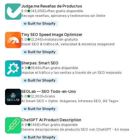
Judge.me Reseñas de Productos
de 5 estrellas
5.0
(43,056)
•
Plan gratis disponible
43056 reseñas en total
Recoge reseñas, opiniones y testimonios sin límite
Built for Shopify
Tiny SEO Speed Image Optimizer
de 5 estrellas
5.0
(2,245)
•
Instalación gratuita
2245 reseñas en total
Boost SEO & tráfico IA, velocidad & minimiza imágenes!
Built for Shopify
Sherpas: Smart SEO
de 5 estrellas
4.9
(849)
•
Plan gratis disponible
849 reseñas en total
Impulse el tráfico y las ventas a través de un SEO mejorado.
Built for Shopify
SEOLab — SEO Todo‑en‑Uno
de 5 estrellas
5.0
(2,303)
•
Gratis
2303 reseñas en total
AI Smart SEO + Optim. Imágenes, Informes SEO, Alt Tags+
Built for Shopify
ChatGPT AI Product Description
de 5 estrellas
4.9
(458)
•
Plan gratis disponible
458 reseñas en total
Genera descripciones de producto SEO con ChatGPT - En masa
Built for Shopify