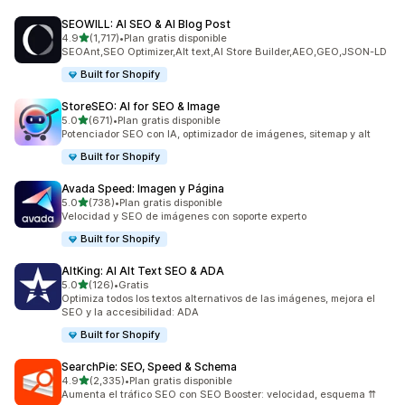
SEOWILL: AI SEO & AI Blog Post
de 5 estrellas
4.9
(1,717)
•
Plan gratis disponible
1717 reseñas en total
SEOAnt,SEO Optimizer,Alt text,AI Store Builder,AEO,GEO,JSON-LD
Built for Shopify
StoreSEO: AI for SEO & Image
de 5 estrellas
5.0
(671)
•
Plan gratis disponible
671 reseñas en total
Potenciador SEO con IA, optimizador de imágenes, sitemap y alt
Built for Shopify
Avada Speed: Imagen y Página
de 5 estrellas
5.0
(738)
•
Plan gratis disponible
738 reseñas en total
Velocidad y SEO de imágenes con soporte experto
Built for Shopify
AltKing: AI Alt Text SEO & ADA
de 5 estrellas
5.0
(126)
•
Gratis
126 reseñas en total
Optimiza todos los textos alternativos de las imágenes, mejora el
SEO y la accesibilidad: ADA
Built for Shopify
SearchPie: SEO, Speed & Schema
de 5 estrellas
4.9
(2,335)
•
Plan gratis disponible
2335 reseñas en total
Aumenta el tráfico SEO con SEO Booster: velocidad, esquema ⇈