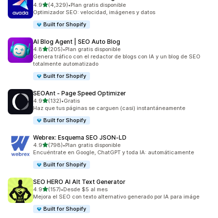
de 5 estrellas
4.9
(4,329)
•
Plan gratis disponible
4329 reseñas en total
Optimizador SEO: velocidad, imágenes y datos
Built for Shopify
AI Blog Agent | SEO Auto Blog
de 5 estrellas
4.8
(205)
•
Plan gratis disponible
205 reseñas en total
Genera tráfico con el redactor de blogs con IA y un blog de SEO
totalmente automatizado
Built for Shopify
SEOAnt ‑ Page Speed Optimizer
de 5 estrellas
4.9
(132)
•
Gratis
132 reseñas en total
Haz que tus páginas se carguen (casi) instantáneamente
Built for Shopify
Webrex: Esquema SEO JSON‑LD
de 5 estrellas
4.9
(798)
•
Plan gratis disponible
798 reseñas en total
Encuéntrate en Google, ChatGPT y toda IA: automáticamente
Built for Shopify
SEO HERO AI Alt Text Generator
de 5 estrellas
4.9
(157)
•
Desde $5 al mes
157 reseñas en total
Mejora el SEO con texto alternativo generado por IA para imáge
Built for Shopify