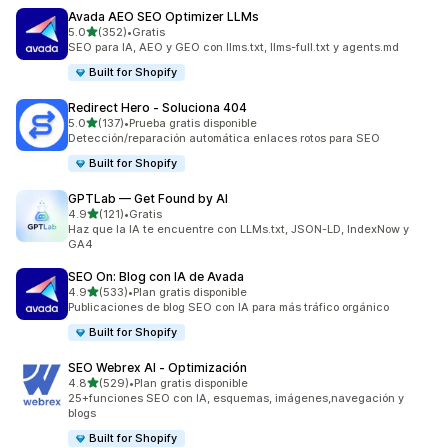
Avada AEO SEO Optimizer LLMs
de 5 estrellas
5.0
(352)
•
Gratis
352 reseñas en total
SEO para IA, AEO y GEO con llms.txt, llms-full.txt y agents.md
Built for Shopify
Redirect Hero ‑ Soluciona 404
de 5 estrellas
5.0
(137)
•
Prueba gratis disponible
137 reseñas en total
Detección/reparación automática enlaces rotos para SEO
Built for Shopify
GPTLab — Get Found by AI
de 5 estrellas
4.9
(121)
•
Gratis
121 reseñas en total
Haz que la IA te encuentre con LLMs.txt, JSON-LD, IndexNow y
GA4
SEO On: Blog con IA de Avada
de 5 estrellas
4.9
(533)
•
Plan gratis disponible
533 reseñas en total
Publicaciones de blog SEO con IA para más tráfico orgánico
Built for Shopify
SEO Webrex AI ‑ Optimización
de 5 estrellas
4.8
(529)
•
Plan gratis disponible
529 reseñas en total
25+funciones SEO con IA, esquemas, imágenes,navegación y
blogs
Built for Shopify