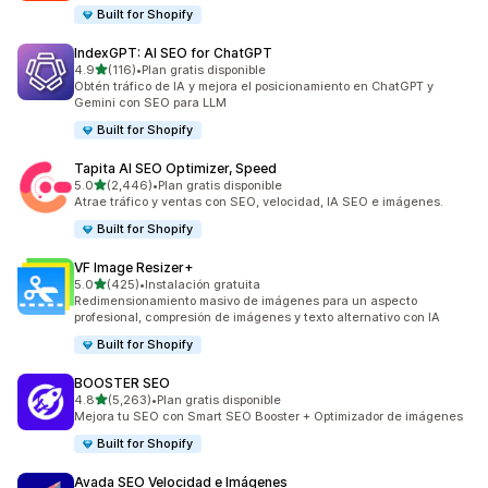
Built for Shopify
IndexGPT: AI SEO for ChatGPT
de 5 estrellas
4.9
(116)
•
Plan gratis disponible
116 reseñas en total
Obtén tráfico de IA y mejora el posicionamiento en ChatGPT y
Gemini con SEO para LLM
Built for Shopify
Tapita AI SEO Optimizer, Speed
de 5 estrellas
5.0
(2,446)
•
Plan gratis disponible
2446 reseñas en total
Atrae tráfico y ventas con SEO, velocidad, IA SEO e imágenes.
Built for Shopify
VF Image Resizer+
de 5 estrellas
5.0
(425)
•
Instalación gratuita
425 reseñas en total
Redimensionamiento masivo de imágenes para un aspecto
profesional, compresión de imágenes y texto alternativo con IA
Built for Shopify
BOOSTER SEO
de 5 estrellas
4.8
(5,263)
•
Plan gratis disponible
5263 reseñas en total
Mejora tu SEO con Smart SEO Booster + Optimizador de imágenes
Built for Shopify
Avada SEO Velocidad e Imágenes