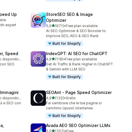
Speed Up
StoreSEO SEO & Image
able
Optimizer
ith expert
stelle su 5
5,0
(671)
•
Free plan available
671 recensioni totali
AI SEO Optimizer & SEO Booster to
Improve SEO, AEO & GEO Rank
Built for Shopify
er, Speed
IndexGPT: AI SEO for ChatGPT
stelle su 5
Piano gratuito disponibile
4,9
(118)
•
Free plan available
118 recensioni totali
e con SEO
Get AI Traffic & Rank Higher in ChatGPT
& Gemini with LLM SEO
Built for Shopify
 Immagini
SEOAnt ‑ Page Speed Optimizer
stelle su 5
Piano gratuito disponibile
4,9
(132)
•
Gratis
132 recensioni totali
tà e SEO con
Fai sembrare che le tue pagine si
carichino (quasi) istantanea
Built for Shopify
a,
Avada AEO SEO Optimizer LLMs
stelle su 5
5,0
(352)
•
Free