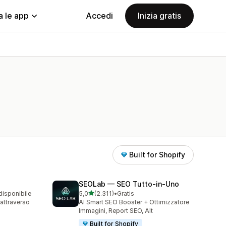
a le app
Accedi
Inizia gratis
Built for Shopify
SEOLab — SEO Tutto‑in‑Uno
stelle su 5
disponibile
5,0
(2.311)
•
Gratis
2311 recensioni totali
e attraverso
AI Smart SEO Booster + Ottimizzatore
Immagini, Report SEO, Alt
Built for Shopify