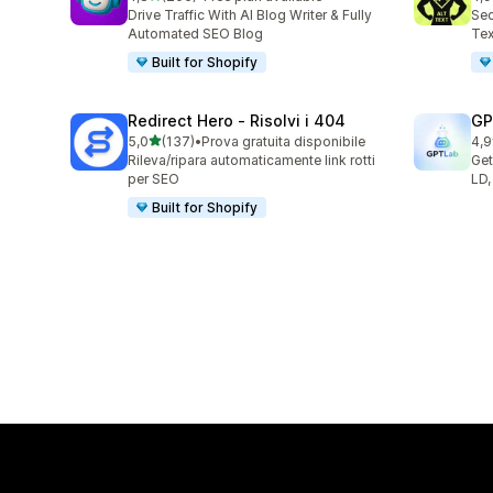
205 recensioni totali
157
Drive Traffic With AI Blog Writer & Fully
Sec
Automated SEO Blog
Tex
Built for Shopify
Redirect Hero ‑ Risolvi i 404
GP
stelle su 5
5,0
(137)
•
Prova gratuita disponibile
4,9
137 recensioni totali
121
Rileva/ripara automaticamente link rotti
Get
per SEO
LD,
Built for Shopify