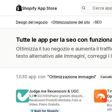
Shopify App Store
Design del negozio
Ottimizzazione del sito
SEO
Tutte le app per la seo con funziona
Ottimizza il tuo negozio e aumenta il traff
testo alternativo alle immagini, correggi i
1.030 app con
Ottimizzazione immagini
Cancell
Judge.me Recensioni & UGC
Ti
stelle su 5
5,0
(43.100)
•
Piano gratuito disponibile
Op
43100 recensioni totali
Recensioni Prodotti Illimitate, Foto e
5,0
224
Video. Piano Gratuito
Boo
ott
Built for Shopify