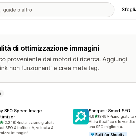
Sfogli
lità di ottimizzazione immagini
ico proveniente dai motori di ricerca. Aggiungi
 link non funzionanti e crea meta tag.
a
ny SEO Speed Image
Sherpas: Smart SEO
stelle su 5
timizer
4,9
(849)
•
Piano gratuito 
849 recensioni totali
Attira il traffico e le vendit
stelle su 5
(2.248)
•
Installazione gratuita
8 recensioni totali
una SEO migliorata.
st SEO & traffico IA, velocità &
imizza immagini!
Built for Shopify