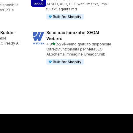
352 recensioni totali
AI SEO, AEO, GEO with llms.txt, llms-
disponibile
full,txt, agents.md
hatGPT e
Built for Shopify
 Builder
Schemaottimizator SEOAI
able
Webrex
SEO-ready AI
stelle su 5
4,8
(529)
•
Piano gratuito disponibile
529 recensioni totali
Oltre25funzionalità per MetaSEO
AI,Schema,Immagine, Breadcrumb
Built for Shopify