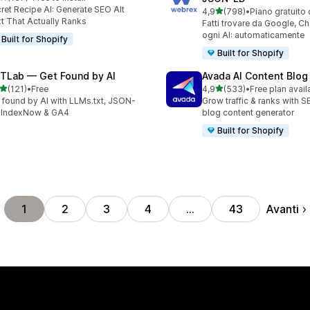
 recensioni totali
ret Recipe AI: Generate SEO Alt
stelle su 5
4,9
(798)
•
Piano gratuito 
798 recensioni totali
t That Actually Ranks
Fatti trovare da Google, C
ogni AI: automaticamente
Built for Shopify
Built for Shopify
TLab — Get Found by AI
Avada AI Content Blog
stelle su 5
stelle su 5
(121)
•
Free
4,9
(533)
•
Free plan avail
 recensioni totali
533 recensioni totali
 found by AI with LLMs.txt, JSON-
Grow traffic & ranks with 
 IndexNow & GA4
blog content generator
Built for Shopify
Avanti
1
2
3
4
…
43