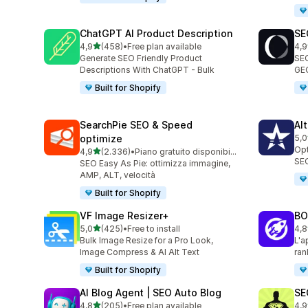
ChatGPT AI Product Description
SE
stelle su 5
4,9
(458)
•
Free plan available
4,9
458 recensioni totali
171
Generate SEO Friendly Product
SEO
Descriptions With ChatGPT - Bulk
GEO
Built for Shopify
SearchPie SEO & Speed
Al
optimize
5,0
126
Opt
stelle su 5
4,9
(2.336)
•
Piano gratuito disponibile
2336 recensioni totali
SEO
SEO Easy As Pie: ottimizza immagine,
AMP, ALT, velocità
Built for Shopify
VF Image Resizer+
BO
stelle su 5
5,0
(425)
•
Free to install
4,8
425 recensioni totali
526
Bulk Image Resize for a Pro Look,
L'a
Image Compress & AI Alt Text
ran
Built for Shopify
AI Blog Agent | SEO Auto Blog
SE
stelle su 5
4,8
(205)
•
Free plan available
4,9