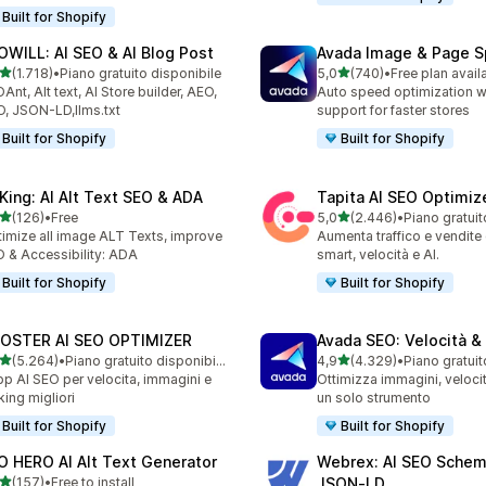
Built for Shopify
OWILL: AI SEO & AI Blog Post
Avada Image & Page 
stelle su 5
stelle su 5
(1.718)
•
Piano gratuito disponibile
5,0
(740)
•
Free plan avail
8 recensioni totali
740 recensioni totali
Ant, Alt text, AI Store builder, AEO,
Auto speed optimization w
, JSON-LD,llms.txt
support for faster stores
Built for Shopify
Built for Shopify
tKing: AI Alt Text SEO & ADA
Tapita AI SEO Optimiz
stelle su 5
stelle su 5
(126)
•
Free
5,0
(2.446)
•
 recensioni totali
2446 recensioni totali
imize all image ALT Texts, improve
Aumenta traffico e vendit
 & Accessibility: ADA
smart, velocità e AI.
Built for Shopify
Built for Shopify
OSTER AI SEO OPTIMIZER
Avada SEO: Velocità &
stelle su 5
stelle su 5
(5.264)
•
Piano gratuito disponibile
4,9
(4.329)
•
4 recensioni totali
4329 recensioni totali
pp AI SEO per velocita, immagini e
Ottimizza immagini, veloci
king migliori
un solo strumento
Built for Shopify
Built for Shopify
O HERO AI Alt Text Generator
Webrex: AI SEO Schem
stelle su 5
(157)
•
Free to install
JSON‑LD