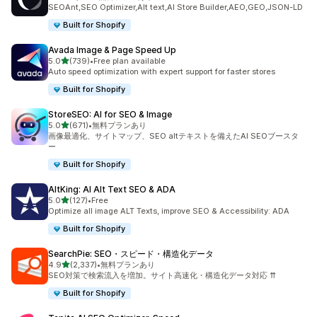
合計レビュー数：1718件
SEOAnt,SEO Optimizer,Alt text,AI Store Builder,AEO,GEO,JSON-LD
Built for Shopify
Avada Image & Page Speed Up
5つ星中
5.0
(739)
•
Free plan available
合計レビュー数：739件
Auto speed optimization with expert support for faster stores
Built for Shopify
StoreSEO: AI for SEO & Image
5つ星中
5.0
(671)
•
無料プランあり
合計レビュー数：671件
画像最適化、サイトマップ、SEO altテキストを備えたAI SEOブースタ
ー
Built for Shopify
AltKing: AI Alt Text SEO & ADA
5つ星中
5.0
(127)
•
Free
合計レビュー数：127件
Optimize all image ALT Texts, improve SEO & Accessibility: ADA
Built for Shopify
SearchPie: SEO・スピード・構造化データ
5つ星中
4.9
(2,337)
•
無料プランあり
合計レビュー数：2337件
SEO対策で検索流入を増加。サイト高速化・構造化データ対応 ⇈
Built for Shopify