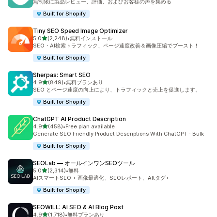
無制限に製品レビュー、評価、およびお客様の声を集める
Built for Shopify
Tiny SEO Speed Image Optimizer
5つ星中
5.0
(2,248)
•
無料インストール
合計レビュー数：2248件
SEO・AI検索トラフィック、ページ速度改善＆画像圧縮でブースト！
Built for Shopify
Sherpas: Smart SEO
5つ星中
4.9
(849)
•
無料プランあり
合計レビュー数：849件
SEO とページ速度の向上により、トラフィックと売上を促進します。
Built for Shopify
ChatGPT AI Product Description
5つ星中
4.9
(458)
•
Free plan available
合計レビュー数：458件
Generate SEO Friendly Product Descriptions With ChatGPT - Bulk
Built for Shopify
SEOLab — オールインワンSEOツール
5つ星中
5.0
(2,314)
•
無料
合計レビュー数：2314件
AIスマートSEO + 画像最適化、SEOレポート、Altタグ+
Built for Shopify
SEOWILL: AI SEO & AI Blog Post
5つ星中
4.9
(1,718)
•
無料プランあり