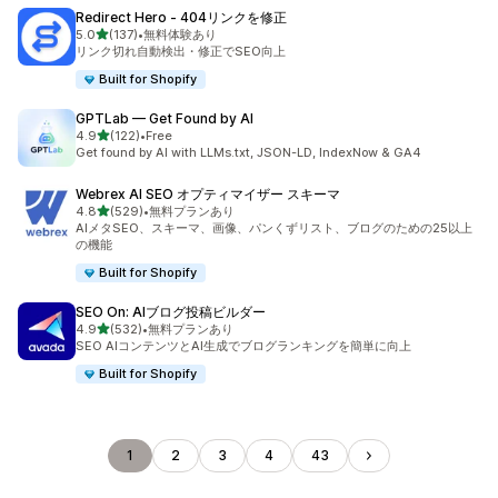
Redirect Hero ‑ 404リンクを修正
5つ星中
5.0
(137)
•
無料体験あり
合計レビュー数：137件
リンク切れ自動検出・修正でSEO向上
Built for Shopify
GPTLab — Get Found by AI
5つ星中
4.9
(122)
•
Free
合計レビュー数：122件
Get found by AI with LLMs.txt, JSON-LD, IndexNow & GA4
Webrex AI SEO オプティマイザー スキーマ
5つ星中
4.8
(529)
•
無料プランあり
合計レビュー数：529件
AIメタSEO、スキーマ、画像、パンくずリスト、ブログのための25以上
の機能
Built for Shopify
SEO On: AIブログ投稿ビルダー
5つ星中
4.9
(532)
•
無料プランあり
合計レビュー数：532件
SEO AIコンテンツとAI生成でブログランキングを簡単に向上
Built for Shopify
1
2
3
4
43