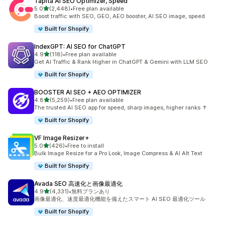
Tapita AI SEO Optimizer, Speed
5つ星中
5.0
(2,448)
•
Free plan available
合計レビュー数：2448件
Boost traffic with SEO, GEO, AEO booster, AI SEO image, speed
Built for Shopify
IndexGPT: AI SEO for ChatGPT
5つ星中
4.9
(118)
•
Free plan available
合計レビュー数：118件
Get AI Traffic & Rank Higher in ChatGPT & Gemini with LLM SEO
Built for Shopify
BOOSTER AI SEO + AEO OPTIMIZER
5つ星中
4.8
(5,259)
•
Free plan available
合計レビュー数：5259件
The trusted AI SEO app for speed, sharp images, higher ranks ↑
Built for Shopify
VF Image Resizer+
5つ星中
5.0
(426)
•
Free to install
合計レビュー数：426件
Bulk Image Resize for a Pro Look, Image Compress & AI Alt Text
Built for Shopify
Avada SEO 高速化と画像最適化
5つ星中
4.9
(4,331)
•
無料プランあり
合計レビュー数：4331件
画像最適化、速度最適化機能を備えたスマート AI SEO 最適化ツール
Built for Shopify