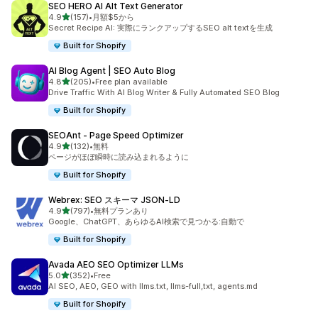
SEO HERO AI Alt Text Generator
5つ星中
4.9
(157)
•
月額$5から
合計レビュー数：157件
Secret Recipe AI: 実際にランクアップするSEO alt textを生成
Built for Shopify
AI Blog Agent | SEO Auto Blog
5つ星中
4.8
(205)
•
Free plan available
合計レビュー数：205件
Drive Traffic With AI Blog Writer & Fully Automated SEO Blog
Built for Shopify
SEOAnt ‑ Page Speed Optimizer
5つ星中
4.9
(132)
•
無料
合計レビュー数：132件
ページがほぼ瞬時に読み込まれるように
Built for Shopify
Webrex: SEO スキーマ JSON‑LD
5つ星中
4.9
(797)
•
無料プランあり
合計レビュー数：797件
Google、ChatGPT、あらゆるAI検索で見つかる:自動で
Built for Shopify
Avada AEO SEO Optimizer LLMs
5つ星中
5.0
(352)
•
Free
合計レビュー数：352件
AI SEO, AEO, GEO with llms.txt, llms-full,txt, agents.md
Built for Shopify