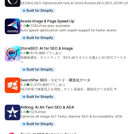
合計レビュー数：1718件
SEOAnt,SEO Optimizer,Alt text,AI Store Builder,AEO,GEO,JSON-LD
Built for Shopify
Avada Image & Page Speed Up
5つ星中
5.0
(739)
•
Free plan available
合計レビュー数：739件
Auto speed optimization with expert support for faster stores
Built for Shopify
StoreSEO: AI for SEO & Image
5つ星中
5.0
(671)
•
無料プランあり
合計レビュー数：671件
画像最適化、サイトマップ、SEO altテキストを備えたAI SEOブースタ
ー
Built for Shopify
SearchPie: SEO・スピード・構造化データ
5つ星中
4.9
(2,337)
•
無料プランあり
合計レビュー数：2337件
SEO対策で検索流入を増加。サイト高速化・構造化データ対応 ⇈
Built for Shopify
AltKing: AI Alt Text SEO & ADA
5つ星中
5.0
(127)
•
Free
合計レビュー数：127件
Optimize all image ALT Texts, improve SEO & Accessibility: ADA
Built for Shopify