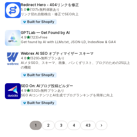
Redirect Hero ‑ 404リンクを修正
5つ星中
5.0
(137)
•
無料体験あり
合計レビュー数：137件
リンク切れ自動検出・修正でSEO向上
Built for Shopify
GPTLab — Get Found by AI
5つ星中
4.9
(123)
•
Free
合計レビュー数：123件
Get found by AI with LLMs.txt, JSON-LD, IndexNow & GA4
Webrex AI SEO オプティマイザー スキーマ
5つ星中
4.8
(529)
•
無料プランあり
合計レビュー数：529件
AIメタSEO、スキーマ、画像、パンくずリスト、ブログのための25以上
の機能
Built for Shopify
SEO On: AIブログ投稿ビルダー
5つ星中
4.9
(532)
•
無料プランあり
合計レビュー数：532件
SEO AIコンテンツとAI生成でブログランキングを簡単に向上
Built for Shopify
1
2
3
4
43