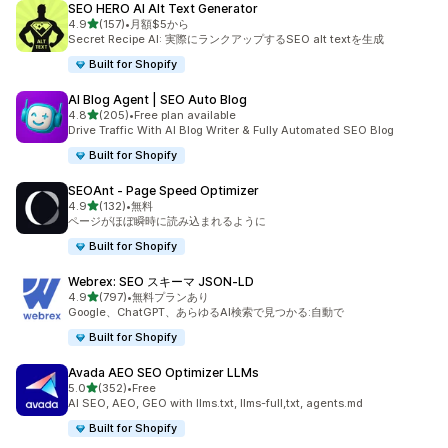
SEO HERO AI Alt Text Generator
5つ星中
4.9
(157)
•
月額$5から
合計レビュー数：157件
Secret Recipe AI: 実際にランクアップするSEO alt textを生成
Built for Shopify
AI Blog Agent | SEO Auto Blog
5つ星中
4.8
(205)
•
Free plan available
合計レビュー数：205件
Drive Traffic With AI Blog Writer & Fully Automated SEO Blog
Built for Shopify
SEOAnt ‑ Page Speed Optimizer
5つ星中
4.9
(132)
•
無料
合計レビュー数：132件
ページがほぼ瞬時に読み込まれるように
Built for Shopify
Webrex: SEO スキーマ JSON‑LD
5つ星中
4.9
(797)
•
無料プランあり
合計レビュー数：797件
Google、ChatGPT、あらゆるAI検索で見つかる:自動で
Built for Shopify
Avada AEO SEO Optimizer LLMs
5つ星中
5.0
(352)
•
Free
合計レビュー数：352件
AI SEO, AEO, GEO with llms.txt, llms-full,txt, agents.md
Built for Shopify