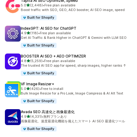
Tapita AI SEO Optimizer, Speed
5つ星中
5.0
(2,448)
•
Free plan available
合計レビュー数：2448件
Boost traffic with SEO, GEO, AEO booster, AI SEO image, speed
Built for Shopify
IndexGPT: AI SEO for ChatGPT
5つ星中
4.9
(118)
•
Free plan available
合計レビュー数：118件
Get AI Traffic & Rank Higher in ChatGPT & Gemini with LLM SEO
Built for Shopify
BOOSTER AI SEO + AEO OPTIMIZER
5つ星中
4.8
(5,259)
•
Free plan available
合計レビュー数：5259件
The trusted AI SEO app for speed, sharp images, higher ranks ↑
Built for Shopify
VF Image Resizer+
5つ星中
5.0
(426)
•
Free to install
合計レビュー数：426件
Bulk Image Resize for a Pro Look, Image Compress & AI Alt Text
Built for Shopify
Avada SEO 高速化と画像最適化
5つ星中
4.9
(4,331)
•
無料プランあり
合計レビュー数：4331件
画像最適化、速度最適化機能を備えたスマート AI SEO 最適化ツール
Built for Shopify