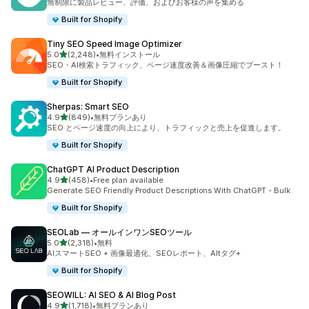
無制限に製品レビュー、評価、およびお客様の声を集める
Built for Shopify
Tiny SEO Speed Image Optimizer
5つ星中
5.0
(2,248)
•
無料インストール
合計レビュー数：2248件
SEO・AI検索トラフィック、ページ速度改善＆画像圧縮でブースト！
Built for Shopify
Sherpas: Smart SEO
5つ星中
4.9
(849)
•
無料プランあり
合計レビュー数：849件
SEO とページ速度の向上により、トラフィックと売上を促進します。
Built for Shopify
ChatGPT AI Product Description
5つ星中
4.9
(458)
•
Free plan available
合計レビュー数：458件
Generate SEO Friendly Product Descriptions With ChatGPT - Bulk
Built for Shopify
SEOLab — オールインワンSEOツール
5つ星中
5.0
(2,318)
•
無料
合計レビュー数：2318件
AIスマートSEO + 画像最適化、SEOレポート、Altタグ+
Built for Shopify
SEOWILL: AI SEO & AI Blog Post
5つ星中
4.9
(1,718)
•
無料プランあり