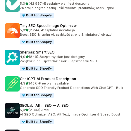
na 5 gwiazdek
5,0
(42 967)
•
Bezpłatny plan jest dostępny
Łączna liczba recenzji: 42967
Zbieraj nieograniczoną ilość recenzji produktów, ocen i opinii
Built for Shopify
Tiny SEO Speed Image Optimizer
na 5 gwiazdek
5,0
(2 244)
•
Bezpłatna instalacja
Łączna liczba recenzji: 2244
Boost SEO & ruchu AI, szybkość strony & miniaturuj obrazy!
Built for Shopify
Sherpas: Smart SEO
na 5 gwiazdek
4,9
(849)
•
Bezpłatny plan jest dostępny
Łączna liczba recenzji: 849
Zwiększ ruch i sprzedaż dzięki ulepszonemu SEO.
Built for Shopify
ChatGPT AI Product Description
na 5 gwiazdek
4,9
(457)
•
Free plan available
Łączna liczba recenzji: 457
Generate SEO Friendly Product Descriptions With ChatGPT - Bulk
Built for Shopify
SEOLab: All in SEO — AI SEO
na 5 gwiazdek
5,0
(2 303)
•
Free
Łączna liczba recenzji: 2303
AI SEO Optimizer, AEO, Alt Text, Image Optimizer & Speed Boost
Built for Shopify