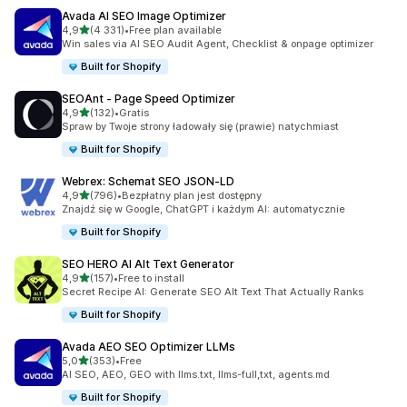
Avada AI SEO Image Optimizer
na 5 gwiazdek
4,9
(4 331)
•
Free plan available
Łączna liczba recenzji: 4331
Win sales via AI SEO Audit Agent, Checklist & onpage optimizer
Built for Shopify
SEOAnt ‑ Page Speed Optimizer
na 5 gwiazdek
4,9
(132)
•
Gratis
Łączna liczba recenzji: 132
Spraw by Twoje strony ładowały się (prawie) natychmiast
Built for Shopify
Webrex: Schemat SEO JSON‑LD
na 5 gwiazdek
4,9
(796)
•
Bezpłatny plan jest dostępny
Łączna liczba recenzji: 796
Znajdź się w Google, ChatGPT i każdym AI: automatycznie
Built for Shopify
SEO HERO AI Alt Text Generator
na 5 gwiazdek
4,9
(157)
•
Free to install
Łączna liczba recenzji: 157
Secret Recipe AI: Generate SEO Alt Text That Actually Ranks
Built for Shopify
Avada AEO SEO Optimizer LLMs
na 5 gwiazdek
5,0
(353)
•
Free
Łączna liczba recenzji: 353
AI SEO, AEO, GEO with llms.txt, llms-full,txt, agents.md
Built for Shopify