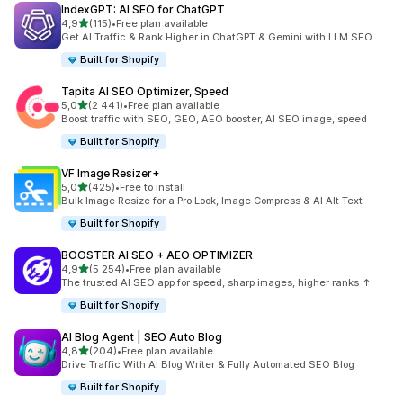
IndexGPT: AI SEO for ChatGPT
na 5 gwiazdek
4,9
(115)
•
Free plan available
Łączna liczba recenzji: 115
Get AI Traffic & Rank Higher in ChatGPT & Gemini with LLM SEO
Built for Shopify
Tapita AI SEO Optimizer, Speed
na 5 gwiazdek
5,0
(2 441)
•
Free plan available
Łączna liczba recenzji: 2441
Boost traffic with SEO, GEO, AEO booster, AI SEO image, speed
Built for Shopify
VF Image Resizer+
na 5 gwiazdek
5,0
(425)
•
Free to install
Łączna liczba recenzji: 425
Bulk Image Resize for a Pro Look, Image Compress & AI Alt Text
Built for Shopify
BOOSTER AI SEO + AEO OPTIMIZER
na 5 gwiazdek
4,9
(5 254)
•
Free plan available
Łączna liczba recenzji: 5254
The trusted AI SEO app for speed, sharp images, higher ranks ↑
Built for Shopify
AI Blog Agent | SEO Auto Blog
na 5 gwiazdek
4,8
(204)
•
Free plan available
Łączna liczba recenzji: 204
Drive Traffic With AI Blog Writer & Fully Automated SEO Blog
Built for Shopify