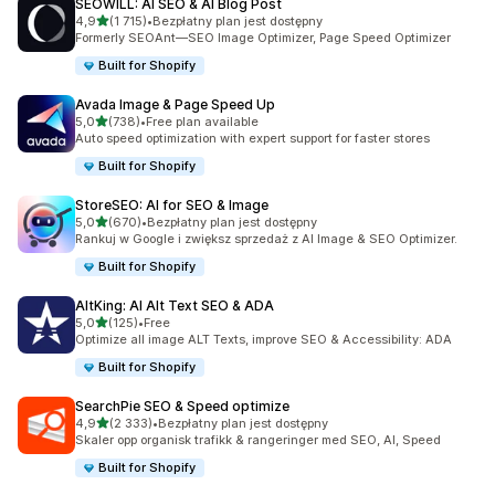
SEOWILL: AI SEO & AI Blog Post
na 5 gwiazdek
4,9
(1 715)
•
Bezpłatny plan jest dostępny
Łączna liczba recenzji: 1715
Formerly SEOAnt—SEO Image Optimizer, Page Speed Optimizer
Built for Shopify
Avada Image & Page Speed Up
na 5 gwiazdek
5,0
(738)
•
Free plan available
Łączna liczba recenzji: 738
Auto speed optimization with expert support for faster stores
Built for Shopify
StoreSEO: AI for SEO & Image
na 5 gwiazdek
5,0
(670)
•
Bezpłatny plan jest dostępny
Łączna liczba recenzji: 670
Rankuj w Google i zwiększ sprzedaż z AI Image & SEO Optimizer.
Built for Shopify
AltKing: AI Alt Text SEO & ADA
na 5 gwiazdek
5,0
(125)
•
Free
Łączna liczba recenzji: 125
Optimize all image ALT Texts, improve SEO & Accessibility: ADA
Built for Shopify
SearchPie SEO & Speed optimize
na 5 gwiazdek
4,9
(2 333)
•
Bezpłatny plan jest dostępny
Łączna liczba recenzji: 2333
Skaler opp organisk trafikk & rangeringer med SEO, AI, Speed
Built for Shopify