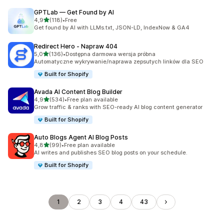
GPTLab — Get Found by AI
na 5 gwiazdek
4,9
(118)
•
Free
Łączna liczba recenzji: 118
Get found by AI with LLMs.txt, JSON-LD, IndexNow & GA4
Redirect Hero ‑ Napraw 404
na 5 gwiazdek
5,0
(136)
•
Dostępna darmowa wersja próbna
Łączna liczba recenzji: 136
Automatyczne wykrywanie/naprawa zepsutych linków dla SEO
Built for Shopify
Avada AI Content Blog Builder
na 5 gwiazdek
4,9
(534)
•
Free plan available
Łączna liczba recenzji: 534
Grow traffic & ranks with SEO-ready AI blog content generator
Built for Shopify
Auto Blogs Agent AI Blog Posts
na 5 gwiazdek
4,8
(99)
•
Free plan available
Łączna liczba recenzji: 99
AI writes and publishes SEO blog posts on your schedule.
Built for Shopify
1
2
3
4
43