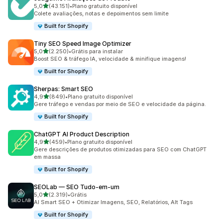
de 5 estrelas
5,0
(43.151)
•
Plano gratuito disponível
43151 avaliações ao todo
Colete avaliações, notas e depoimentos sem limite
Built for Shopify
Tiny SEO Speed Image Optimizer
de 5 estrelas
5,0
(2.250)
•
Grátis para instalar
2250 avaliações ao todo
Boost SEO & tráfego IA, velocidade & minifique imagens!
Built for Shopify
Sherpas: Smart SEO
de 5 estrelas
4,9
(849)
•
Plano gratuito disponível
849 avaliações ao todo
Gere tráfego e vendas por meio de SEO e velocidade da página.
Built for Shopify
ChatGPT AI Product Description
de 5 estrelas
4,9
(459)
•
Plano gratuito disponível
459 avaliações ao todo
Gere descrições de produtos otimizadas para SEO com ChatGPT
em massa
Built for Shopify
SEOLab — SEO Tudo‑em‑um
de 5 estrelas
5,0
(2.319)
•
Grátis
2319 avaliações ao todo
AI Smart SEO + Otimizar Imagens, SEO, Relatórios, Alt Tags
Built for Shopify