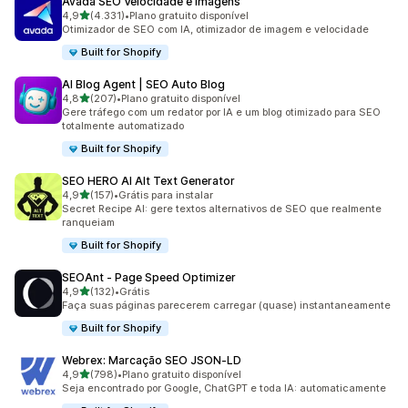
Avada SEO Velocidade e Imagens
de 5 estrelas
4,9
(4.331)
•
Plano gratuito disponível
4331 avaliações ao todo
Otimizador de SEO com IA, otimizador de imagem e velocidade
Built for Shopify
AI Blog Agent | SEO Auto Blog
de 5 estrelas
4,8
(207)
•
Plano gratuito disponível
207 avaliações ao todo
Gere tráfego com um redator por IA e um blog otimizado para SEO
totalmente automatizado
Built for Shopify
SEO HERO AI Alt Text Generator
de 5 estrelas
4,9
(157)
•
Grátis para instalar
157 avaliações ao todo
Secret Recipe AI: gere textos alternativos de SEO que realmente
ranqueiam
Built for Shopify
SEOAnt ‑ Page Speed Optimizer
de 5 estrelas
4,9
(132)
•
Grátis
132 avaliações ao todo
Faça suas páginas parecerem carregar (quase) instantaneamente
Built for Shopify
Webrex: Marcação SEO JSON‑LD
de 5 estrelas
4,9
(798)
•
Plano gratuito disponível
798 avaliações ao todo
Seja encontrado por Google, ChatGPT e toda IA: automaticamente