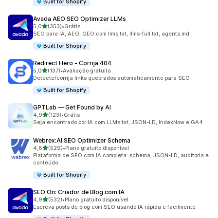
Built for Shopify
Avada AEO SEO Optimizer LLMs
de 5 estrelas
5,0
(353)
•
Grátis
353 avaliações ao todo
SEO para IA, AEO, GEO com llms.txt, llms-full.txt, agents.md
Built for Shopify
Redirect Hero ‑ Corrija 404
de 5 estrelas
5,0
(137)
•
Avaliação gratuita
137 avaliações ao todo
Detecte/corrija links quebrados automaticamente para SEO
Built for Shopify
GPTLab — Get Found by AI
de 5 estrelas
4,9
(123)
•
Grátis
123 avaliações ao todo
Seja encontrado por IA com LLMs.txt, JSON-LD, IndexNow e GA4
Webrex:AI SEO Optimizer Schema
de 5 estrelas
4,8
(529)
•
Plano gratuito disponível
529 avaliações ao todo
Plataforma de SEO com IA completa: schema, JSON-LD, auditoria e
conteúdo
Built for Shopify
SEO On: Criador de Blog com IA
de 5 estrelas
4,9
(532)
•
Plano gratuito disponível
532 avaliações ao todo
Escreva posts de blog com SEO usando IA rápida e facilmente