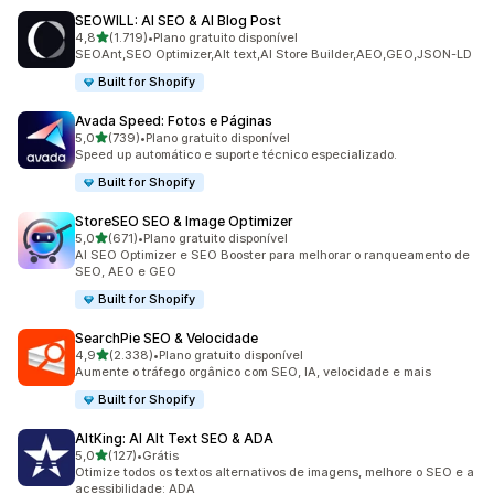
SEOWILL: AI SEO & AI Blog Post
de 5 estrelas
4,8
(1.719)
•
Plano gratuito disponível
1719 avaliações ao todo
SEOAnt,SEO Optimizer,Alt text,AI Store Builder,AEO,GEO,JSON-LD
Built for Shopify
Avada Speed: Fotos e Páginas
de 5 estrelas
5,0
(739)
•
Plano gratuito disponível
739 avaliações ao todo
Speed up automático e suporte técnico especializado.
Built for Shopify
StoreSEO SEO & Image Optimizer
de 5 estrelas
5,0
(671)
•
Plano gratuito disponível
671 avaliações ao todo
AI SEO Optimizer e SEO Booster para melhorar o ranqueamento de
SEO, AEO e GEO
Built for Shopify
SearchPie SEO & Velocidade
de 5 estrelas
4,9
(2.338)
•
Plano gratuito disponível
2338 avaliações ao todo
Aumente o tráfego orgânico com SEO, IA, velocidade e mais
Built for Shopify
AltKing: AI Alt Text SEO & ADA
de 5 estrelas
5,0
(127)
•
Grátis
127 avaliações ao todo
Otimize todos os textos alternativos de imagens, melhore o SEO e a
acessibilidade: ADA