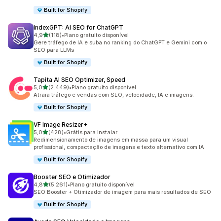
Built for Shopify
IndexGPT: AI SEO for ChatGPT
de 5 estrelas
4,9
(118)
•
Plano gratuito disponível
118 avaliações ao todo
Gere tráfego de IA e suba no ranking do ChatGPT e Gemini com o
SEO para LLMs
Built for Shopify
Tapita AI SEO Optimizer, Speed
de 5 estrelas
5,0
(2.449)
•
Plano gratuito disponível
2449 avaliações ao todo
Atraia tráfego e vendas com SEO, velocidade, IA e imagens.
Built for Shopify
VF Image Resizer+
de 5 estrelas
5,0
(428)
•
Grátis para instalar
428 avaliações ao todo
Redimensionamento de imagens em massa para um visual
profissional, compactação de imagens e texto alternativo com IA
Built for Shopify
Booster SEO e Otimizador
de 5 estrelas
4,8
(5.261)
•
Plano gratuito disponível
5261 avaliações ao todo
SEO Booster + Otimizador de imagem para mais resultados de SEO
Built for Shopify