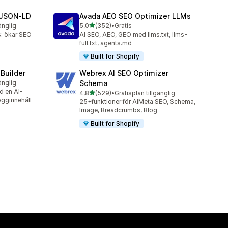
 JSON‑LD
Avada AEO SEO Optimizer LLMs
av 5 stjärnor
änglig
5,0
(352)
•
Gratis
352 recensioner totalt
: ökar SEO
AI SEO, AEO, GEO med llms.txt, llms-
full.txt, agents.md
Built for Shopify
 Builder
Webrex AI SEO Optimizer
änglig
Schema
d en AI-
av 5 stjärnor
4,8
(529)
•
Gratisplan tillgänglig
529 recensioner totalt
ogginnehåll
25+funktioner för AIMeta SEO, Schema,
Image, Breadcrumbs, Blog
Built for Shopify