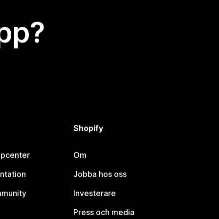
app?
Shopify
lpcenter
Om
ntation
Jobba hos oss
mmunity
Investerare
Press och media