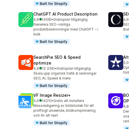
Built for Shopify
ChatGPT AI Product Description
SE
av 5 stjärnor
4,9
(458)
•
Gratisplan tillgänglig
4,9
458 recensioner totalt
171
Generera SEO-vänliga
SEO
produktbeskrivningar med ChatGPT – i
Bu
bulk
Built for Shopify
SearchPie SEO & Speed
Al
optimize
5,0
126
Opt
av 5 stjärnor
4,9
(2 336)
•
Gratisplan tillgänglig
2336 recensioner totalt
för
Skala upp organisk trafik & rankningar
SEO, AI, Speed & mere
Built for Shopify
VF Image Resizer+
BO
av 5 stjärnor
5,0
(425)
•
Gratis att installera
OP
425 recensioner totalt
Massredigering av bildstorlek för ett
4,8
526
proffsigt utseende, bildkomprimering
Den
och AI-alt-text
sna
ran
Built for Shopify