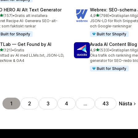
O HERO AI Alt Text Generator
Webrex: SEO‑schema
av 5 stjärnor
av 5 stjärnor
(157)
•
Gratis att installera
4,9
(798)
•
Gratisplan tillg
 recensioner totalt
798 recensioner totalt
ret Recipe AI: Generera SEO-alt-
JSON-LD för Rich Snippets
t som faktiskt rankar
och Google-rankningar
Built for Shopify
Built for Shopify
TLab — Get Found by AI
Avada AI Content Blog
av 5 stjärnor
av 5 stjärnor
(121)
•
Gratis
4,9
(533)
•
Gratisplan tillg
 recensioner totalt
533 recensioner totalt
 hittad av AI med LLMs.txt, JSON-LD,
Öka trafik och rankning me
dexNow & GA4
generator för SEO-redo bl
Built for Shopify
Nästa
1
2
3
4
…
43