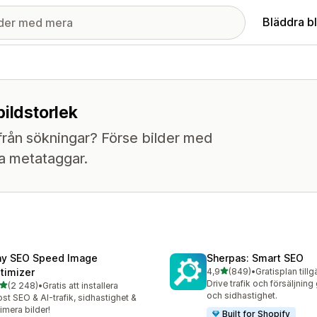
Bläddra b
ildstorlek
 från sökningar? Förse bilder med
pa metataggar.
ny SEO Speed Image
Sherpas: Smart SEO
av 5 stjärnor
timizer
4,9
(849)
•
Gratisplan tillg
849 recensioner totalt
Drive trafik och försäljni
av 5 stjärnor
(2 248)
•
Gratis att installera
8 recensioner totalt
och sidhastighet.
st SEO & AI-trafik, sidhastighet &
imera bilder!
Built for Shopify