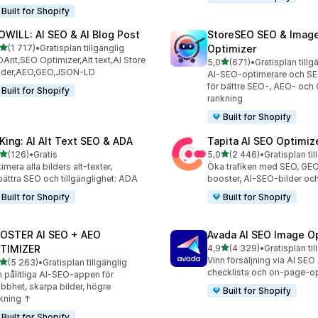
Built for Shopify
OWILL: AI SEO & AI Blog Post
StoreSEO SEO & Imag
av 5 stjärnor
(1 717)
•
Gratisplan tillgänglig
Optimizer
7 recensioner totalt
Ant,SEO Optimizer,Alt text,AI Store
av 5 stjärnor
5,0
(671)
•
Gratisplan tillg
671 recensioner totalt
ilder,AEO,GEO,JSON-LD
AI-SEO-optimerare och S
för bättre SEO-, AEO- och
Built for Shopify
rankning
Built for Shopify
tKing: AI Alt Text SEO & ADA
Tapita AI SEO Optimiz
av 5 stjärnor
av 5 stjärnor
(126)
•
Gratis
5,0
(2 446)
•
Gratisplan til
 recensioner totalt
2446 recensioner totalt
imera alla bilders alt-texter,
Öka trafiken med SEO, GE
bättra SEO och tillgänglighet: ADA
booster, AI-SEO-bilder och
Built for Shopify
Built for Shopify
OSTER AI SEO + AEO
Avada AI SEO Image O
av 5 stjärnor
TIMIZER
4,9
(4 329)
•
Gratisplan til
4329 recensioner totalt
Vinn försäljning via AI SEO
av 5 stjärnor
(5 263)
•
Gratisplan tillgänglig
3 recensioner totalt
checklista och on-page-o
 pålitliga AI-SEO-appen för
bbhet, skarpa bilder, högre
Built for Shopify
kning ↑
Built for Shopify