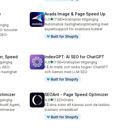
e
Avada Image & Page Speed Up
av 5 stjärnor
5,0
(738)
•
Gratisplan tillgänglig
738 recensioner totalt
Automatisk hastighetsoptimering med
änglig
expertsupport för snabbare butiker
EO-booster
 GEO-
Built for Shopify
er, Speed
IndexGPT: AI SEO for ChatGPT
av 5 stjärnor
lgänglig
4,9
(118)
•
Gratisplan tillgänglig
118 recensioner totalt
O, AEO-
Få AI-trafik och ranka högre i ChatGPT
 hastighet
och Gemini med LLM SEO
Built for Shopify
ptimizer
SEOAnt ‑ Page Speed Optimizer
av 5 stjärnor
lgänglig
4,9
(132)
•
Gratis
132 recensioner totalt
 Audit Agent,
Få dina sidor att kännas som de laddas
ptimerare
(nästan) omedelbart
Built for Shopify