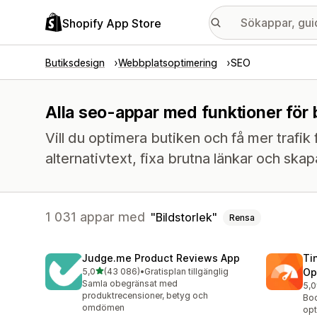
Shopify App Store
Butiksdesign
Webbplatsoptimering
SEO
Alla seo-appar med funktioner för b
Vill du optimera butiken och få mer trafik
alternativtext, fixa brutna länkar och ska
1 031 appar med
Bildstorlek
Rensa
Judge.me Product Reviews App
Ti
av 5 stjärnor
5,0
(43 086)
•
Gratisplan tillgänglig
Op
43086 recensioner totalt
Samla obegränsat med
5,0
224
produktrecensioner, betyg och
Boo
omdömen
opt