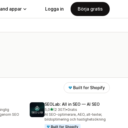
land appar
Logga in
Börja gratis
Built for Shopify
SEOLab: All in SEO — AI SEO
av 5 stjärnor
änglig
5,0
(2 307)
•
Gratis
2307 recensioner totalt
ng genom SEO
AI SEO-optimerare, AEO, alt-texter,
bildoptimering och hastighetsökning
Built for Shopify