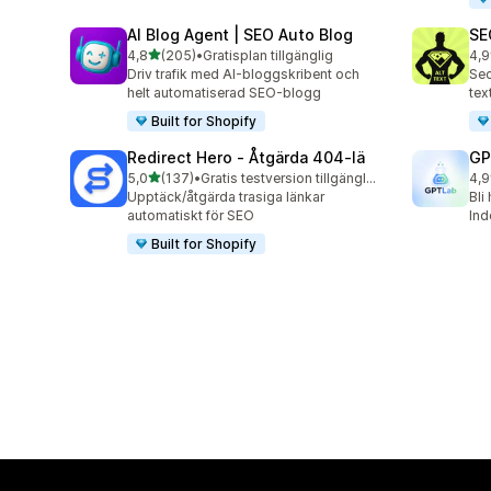
AI Blog Agent | SEO Auto Blog
SE
av 5 stjärnor
4,8
(205)
•
Gratisplan tillgänglig
4,9
205 recensioner totalt
157
Driv trafik med AI-bloggskribent och
Sec
helt automatiserad SEO-blogg
tex
Built for Shopify
Redirect Hero ‑ Åtgärda 404‑lä
GP
av 5 stjärnor
5,0
(137)
•
Gratis testversion tillgänglig
4,9
137 recensioner totalt
121
Upptäck/åtgärda trasiga länkar
Bli
automatiskt för SEO
In
Built for Shopify