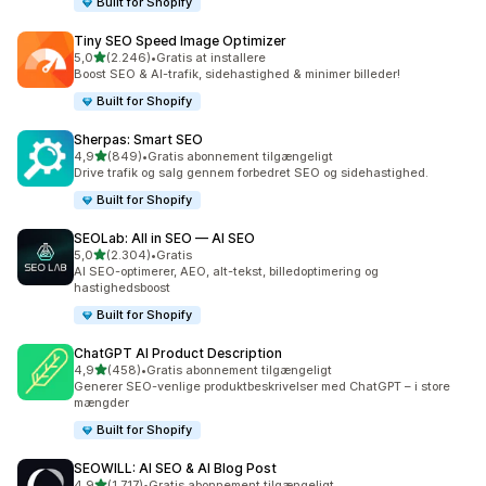
Built for Shopify
Tiny SEO Speed Image Optimizer
ud af 5 stjerner
5,0
(2.246)
•
Gratis at installere
2246 anmeldelser i alt
Boost SEO & AI-trafik, sidehastighed & minimer billeder!
Built for Shopify
Sherpas: Smart SEO
ud af 5 stjerner
4,9
(849)
•
Gratis abonnement tilgængeligt
849 anmeldelser i alt
Drive trafik og salg gennem forbedret SEO og sidehastighed.
Built for Shopify
SEOLab: All in SEO — AI SEO
ud af 5 stjerner
5,0
(2.304)
•
Gratis
2304 anmeldelser i alt
AI SEO-optimerer, AEO, alt-tekst, billedoptimering og
hastighedsboost
Built for Shopify
ChatGPT AI Product Description
ud af 5 stjerner
4,9
(458)
•
Gratis abonnement tilgængeligt
458 anmeldelser i alt
Generer SEO-venlige produktbeskrivelser med ChatGPT – i store
mængder
Built for Shopify
SEOWILL: AI SEO & AI Blog Post
ud af 5 stjerner
4,9
(1.717)
•
Gratis abonnement tilgængeligt