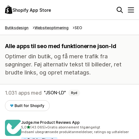
Shopify App Store
Butiksdesign
Websiteoptimering
SEO
Alle apps til seo med funktionerne json-ld
Optimer din butik, og få mere trafik fra
søgninger. Føj alternativ tekst til billeder, ret
brudte links, og opret metatags.
1.031 apps med
JSON-LD
Ryd
Built for Shopify
Judge.me Product Reviews App
ud af 5 stjerner
5,0
(43.065)
•
Gratis abonnement tilgængeligt
43065 anmeldelser i alt
Indsaml ubegrænsede produktanmeldelser, ratings og udtalelser