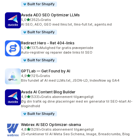
Built for Shopify
Avada AEO SEO Optimizer LLMs
ud af 5 stjerner
5,0
(352)
•
Gratis
352 anmeldelser i alt
AI SEO, AEO, GEO med llms.txt, llms-full.txt, agents.md
Built for Shopify
Redirect Hero ‑ Ret 404‑links
ud af 5 stjerner
5,0
(137)
•
Mulighed for gratis prøveperiode
137 anmeldelser i alt
Auto-registrer og reparer døde links til SEO
Built for Shopify
GPTLab — Get Found by AI
ud af 5 stjerner
4,9
(121)
•
Gratis
121 anmeldelser i alt
Bliv fundet af AI med LLMs.txt, JSON-LD, IndexNow og GA4
Avada AI Content Blog Builder
ud af 5 stjerner
4,9
(533)
•
Gratis abonnement tilgængeligt
533 anmeldelser i alt
Øg din trafik og dine placeringer med en generator til SEO-klart AI-
blogindhold
Built for Shopify
Webrex AI SEO Optimizer‑skema
ud af 5 stjerner
4,8
(529)
•
Gratis abonnement tilgængeligt
529 anmeldelser i alt
25+funktioner til AI Meta Seo Schema, Image, Breadcrumbs, Blog