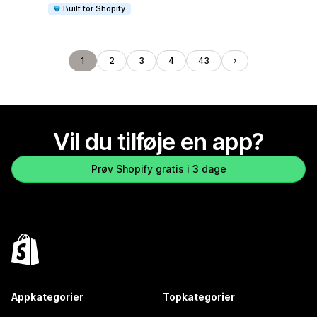
Built for Shopify
1
2
3
4
43
Vil du tilføje en app?
Prøv Shopify gratis i 3 dage
Appkategorier
Topkategorier