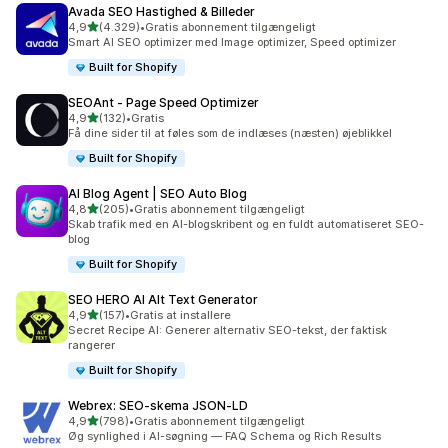
Avada SEO Hastighed & Billeder
ud af 5 stjerner
4,9
(4.329)
•
Gratis abonnement tilgængeligt
4329 anmeldelser i alt
Smart AI SEO optimizer med Image optimizer, Speed optimizer
Built for Shopify
SEOAnt ‑ Page Speed Optimizer
ud af 5 stjerner
4,9
(132)
•
Gratis
132 anmeldelser i alt
Få dine sider til at føles som de indlæses (næsten) øjeblikkel
Built for Shopify
AI Blog Agent | SEO Auto Blog
ud af 5 stjerner
4,8
(205)
•
Gratis abonnement tilgængeligt
205 anmeldelser i alt
Skab trafik med en AI-blogskribent og en fuldt automatiseret SEO-
blog
Built for Shopify
SEO HERO AI Alt Text Generator
ud af 5 stjerner
4,9
(157)
•
Gratis at installere
157 anmeldelser i alt
Secret Recipe AI: Generer alternativ SEO-tekst, der faktisk
rangerer
Built for Shopify
Webrex: SEO‑skema JSON‑LD
ud af 5 stjerner
4,9
(798)
•
Gratis abonnement tilgængeligt
798 anmeldelser i alt
Øg synlighed i AI-søgning — FAQ Schema og Rich Results