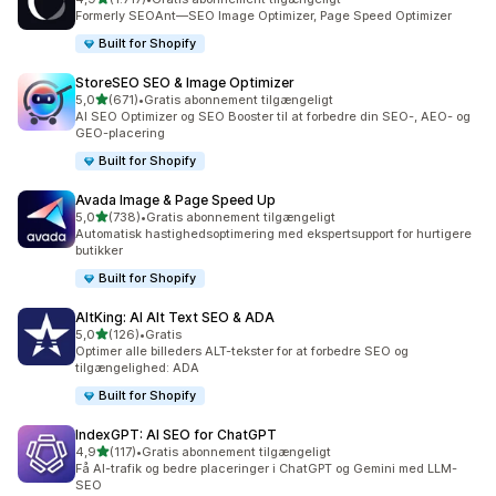
1717 anmeldelser i alt
Formerly SEOAnt—SEO Image Optimizer, Page Speed Optimizer
Built for Shopify
StoreSEO SEO & Image Optimizer
ud af 5 stjerner
5,0
(671)
•
Gratis abonnement tilgængeligt
671 anmeldelser i alt
AI SEO Optimizer og SEO Booster til at forbedre din SEO-, AEO- og
GEO-placering
Built for Shopify
Avada Image & Page Speed Up
ud af 5 stjerner
5,0
(738)
•
Gratis abonnement tilgængeligt
738 anmeldelser i alt
Automatisk hastighedsoptimering med ekspertsupport for hurtigere
butikker
Built for Shopify
AltKing: AI Alt Text SEO & ADA
ud af 5 stjerner
5,0
(126)
•
Gratis
126 anmeldelser i alt
Optimer alle billeders ALT-tekster for at forbedre SEO og
tilgængelighed: ADA
Built for Shopify
IndexGPT: AI SEO for ChatGPT
ud af 5 stjerner
4,9
(117)
•
Gratis abonnement tilgængeligt
117 anmeldelser i alt
Få AI-trafik og bedre placeringer i ChatGPT og Gemini med LLM-
SEO