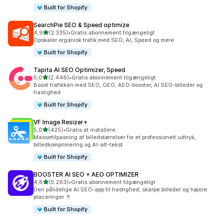
Built for Shopify
SearchPie SEO & Speed optimize
ud af 5 stjerner
4,9
(2.335)
•
Gratis abonnement tilgængeligt
2335 anmeldelser i alt
Opskaler organisk trafik med SEO, AI, Speed og mere
Built for Shopify
Tapita AI SEO Optimizer, Speed
ud af 5 stjerner
5,0
(2.446)
•
Gratis abonnement tilgængeligt
2446 anmeldelser i alt
Boost trafikken med SEO, GEO, AEO-booster, AI SEO-billeder og
hastighed
Built for Shopify
VF Image Resizer+
ud af 5 stjerner
5,0
(425)
•
Gratis at installere
425 anmeldelser i alt
Massetilpasning af billedstørrelser for et professionelt udtryk,
billedkomprimering og AI-alt-tekst
Built for Shopify
BOOSTER AI SEO + AEO OPTIMIZER
ud af 5 stjerner
4,8
(5.263)
•
Gratis abonnement tilgængeligt
5263 anmeldelser i alt
Den pålidelige AI SEO-app til hastighed, skarpe billeder og højere
placeringer ↑
Built for Shopify