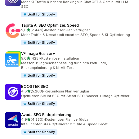
Mehr KI-Traffic & höhere Rankings in ChatGPT & Gemini mit LLM-
SEO
Built for Shopify
Tapita AI SEO Optimizer, Speed
von 5 Sternen
5,0
(2.446)
•
Kostenloser Plan verfügbar
2446 Rezensionen insgesamt
Mehr Traffic & Umsatz mit smartem SEO, Speed & KI-Optimierung
Built for Shopify
VF Image Resizer+
von 5 Sternen
5,0
(425)
•
Kostenlose Installation
425 Rezensionen insgesamt
Massen-Bildgrößenanpassung für einen Profi-Look,
Bildkomprimierung & KI-Alt-Text
Built for Shopify
BOOSTER SEO
von 5 Sternen
4,8
(5.263)
•
Kostenloser Plan verfügbar
5263 Rezensionen insgesamt
Optimieren Sie Ihr SEO mit Smart SEO Booster + Image Optimiser
Built for Shopify
Avada SEO Bildoptimierung
von 5 Sternen
4,9
(4.330)
•
Kostenloser Plan verfügbar
4330 Rezensionen insgesamt
Intelligenter SEO-Optimierer mit Bild & Speed Boost
Built for Shopify