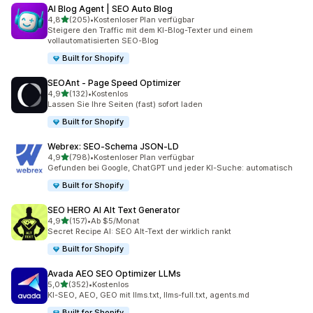
AI Blog Agent | SEO Auto Blog
von 5 Sternen
4,8
(205)
•
Kostenloser Plan verfügbar
205 Rezensionen insgesamt
Steigere den Traffic mit dem KI-Blog-Texter und einem
vollautomatisierten SEO-Blog
Built for Shopify
SEOAnt ‑ Page Speed Optimizer
von 5 Sternen
4,9
(132)
•
Kostenlos
132 Rezensionen insgesamt
Lassen Sie Ihre Seiten (fast) sofort laden
Built for Shopify
Webrex: SEO‑Schema JSON‑LD
von 5 Sternen
4,9
(798)
•
Kostenloser Plan verfügbar
798 Rezensionen insgesamt
Gefunden bei Google, ChatGPT und jeder KI-Suche: automatisch
Built for Shopify
SEO HERO AI Alt Text Generator
von 5 Sternen
4,9
(157)
•
Ab $5/Monat
157 Rezensionen insgesamt
Secret Recipe AI: SEO Alt-Text der wirklich rankt
Built for Shopify
Avada AEO SEO Optimizer LLMs
von 5 Sternen
5,0
(352)
•
Kostenlos
352 Rezensionen insgesamt
KI-SEO, AEO, GEO mit llms.txt, llms-full.txt, agents.md
Built for Shopify