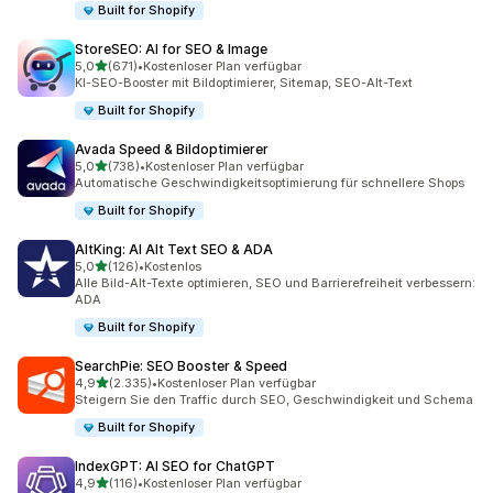
Built for Shopify
StoreSEO: AI for SEO & Image
von 5 Sternen
5,0
(671)
•
Kostenloser Plan verfügbar
671 Rezensionen insgesamt
KI-SEO-Booster mit Bildoptimierer, Sitemap, SEO-Alt-Text
Built for Shopify
Avada Speed & Bildoptimierer
von 5 Sternen
5,0
(738)
•
Kostenloser Plan verfügbar
738 Rezensionen insgesamt
Automatische Geschwindigkeitsoptimierung für schnellere Shops
Built for Shopify
AltKing: AI Alt Text SEO & ADA
von 5 Sternen
5,0
(126)
•
Kostenlos
126 Rezensionen insgesamt
Alle Bild-Alt-Texte optimieren, SEO und Barrierefreiheit verbessern:
ADA
Built for Shopify
SearchPie: SEO Booster & Speed
von 5 Sternen
4,9
(2.335)
•
Kostenloser Plan verfügbar
2335 Rezensionen insgesamt
Steigern Sie den Traffic durch SEO, Geschwindigkeit und Schema
Built for Shopify
IndexGPT: AI SEO for ChatGPT
von 5 Sternen
4,9
(116)
•
Kostenloser Plan verfügbar
116 Rezensionen insgesamt