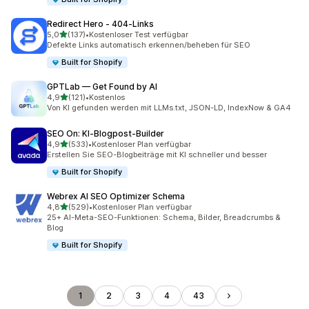
Redirect Hero ‑ 404‑Links
von 5 Sternen
5,0
(137)
•
Kostenloser Test verfügbar
137 Rezensionen insgesamt
Defekte Links automatisch erkennen/beheben für SEO
Built for Shopify
GPTLab — Get Found by AI
von 5 Sternen
4,9
(121)
•
Kostenlos
121 Rezensionen insgesamt
Von KI gefunden werden mit LLMs.txt, JSON-LD, IndexNow & GA4
SEO On: KI‑Blogpost‑Builder
von 5 Sternen
4,9
(533)
•
Kostenloser Plan verfügbar
533 Rezensionen insgesamt
Erstellen Sie SEO-Blogbeiträge mit KI schneller und besser
Built for Shopify
Webrex AI SEO Optimizer Schema
von 5 Sternen
4,8
(529)
•
Kostenloser Plan verfügbar
529 Rezensionen insgesamt
25+ AI-Meta-SEO-Funktionen: Schema, Bilder, Breadcrumbs &
Blog
Built for Shopify
1
2
3
4
43