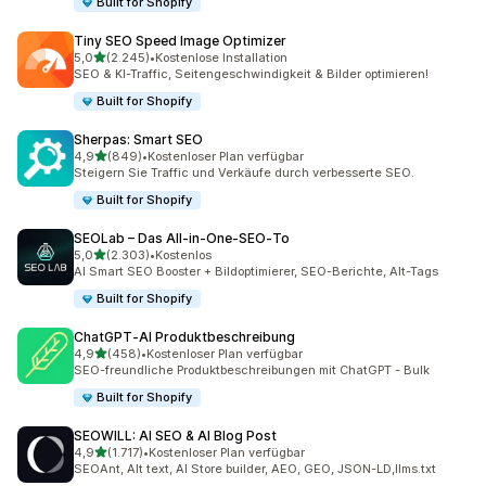
Built for Shopify
Tiny SEO Speed Image Optimizer
von 5 Sternen
5,0
(2.245)
•
Kostenlose Installation
2245 Rezensionen insgesamt
SEO & KI-Traffic, Seitengeschwindigkeit & Bilder optimieren!
Built for Shopify
Sherpas: Smart SEO
von 5 Sternen
4,9
(849)
•
Kostenloser Plan verfügbar
849 Rezensionen insgesamt
Steigern Sie Traffic und Verkäufe durch verbesserte SEO.
Built for Shopify
SEOLab – Das All‑in‑One‑SEO‑To
von 5 Sternen
5,0
(2.303)
•
Kostenlos
2303 Rezensionen insgesamt
AI Smart SEO Booster + Bildoptimierer, SEO-Berichte, Alt-Tags
Built for Shopify
ChatGPT‑AI Produktbeschreibung
von 5 Sternen
4,9
(458)
•
Kostenloser Plan verfügbar
458 Rezensionen insgesamt
SEO-freundliche Produktbeschreibungen mit ChatGPT - Bulk
Built for Shopify
SEOWILL: AI SEO & AI Blog Post
von 5 Sternen
4,9
(1.717)
•
Kostenloser Plan verfügbar
1717 Rezensionen insgesamt
SEOAnt, Alt text, AI Store builder, AEO, GEO, JSON-LD,llms.txt