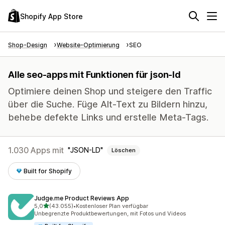
Shopify App Store
Shop-Design
Website-Optimierung
SEO
Alle seo-apps mit Funktionen für json-ld
Optimiere deinen Shop und steigere den Traffic
über die Suche. Füge Alt-Text zu Bildern hinzu,
behebe defekte Links und erstelle Meta-Tags.
1.030 Apps mit
JSON-LD
Löschen
Built for Shopify
Judge.me Product Reviews App
von 5 Sternen
5,0
(43.055)
•
Kostenloser Plan verfügbar
43055 Rezensionen insgesamt
Unbegrenzte Produktbewertungen, mit Fotos und Videos