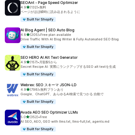
SEOAnt ‑ Page Speed Optimizer
5つ星中
4.9
(132)
•
無料
合計レビュー数：132件
ページがほぼ瞬時に読み込まれるように
Built for Shopify
AI Blog Agent | SEO Auto Blog
5つ星中
4.8
(205)
•
Free plan available
合計レビュー数：205件
Drive Traffic With AI Blog Writer & Fully Automated SEO Blog
Built for Shopify
SEO HERO AI Alt Text Generator
5つ星中
4.9
(157)
•
月額$5から
合計レビュー数：157件
Secret Recipe AI: 実際にランクアップするSEO alt textを生成
Built for Shopify
Webrex: SEO スキーマ JSON‑LD
5つ星中
4.9
(798)
•
無料プランあり
合計レビュー数：798件
Google、ChatGPT、あらゆるAI検索で見つかる:自動で
Built for Shopify
Avada AEO SEO Optimizer LLMs
5つ星中
5.0
(352)
•
Free
合計レビュー数：352件
AI SEO, AEO, GEO with llms.txt, llms-full,txt, agents.md
Built for Shopify