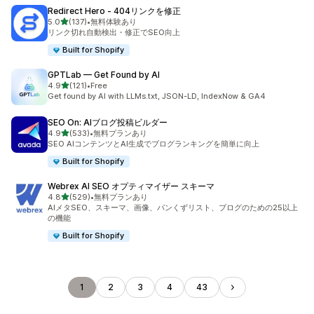
Redirect Hero ‑ 404リンクを修正
5つ星中
5.0
(137)
•
無料体験あり
合計レビュー数：137件
リンク切れ自動検出・修正でSEO向上
Built for Shopify
GPTLab — Get Found by AI
5つ星中
4.9
(121)
•
Free
合計レビュー数：121件
Get found by AI with LLMs.txt, JSON-LD, IndexNow & GA4
SEO On: AIブログ投稿ビルダー
5つ星中
4.9
(533)
•
無料プランあり
合計レビュー数：533件
SEO AIコンテンツとAI生成でブログランキングを簡単に向上
Built for Shopify
Webrex AI SEO オプティマイザー スキーマ
5つ星中
4.8
(529)
•
無料プランあり
合計レビュー数：529件
AIメタSEO、スキーマ、画像、パンくずリスト、ブログのための25以上
の機能
Built for Shopify
1
2
3
4
43