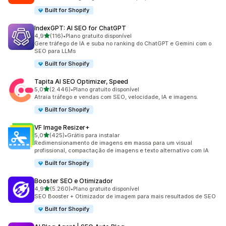
Built for Shopify
IndexGPT: AI SEO for ChatGPT
de 5 estrelas
4,9
(116)
•
Plano gratuito disponível
116 avaliações ao todo
Gere tráfego de IA e suba no ranking do ChatGPT e Gemini com o
SEO para LLMs
Built for Shopify
Tapita AI SEO Optimizer, Speed
de 5 estrelas
5,0
(2.446)
•
Plano gratuito disponível
2446 avaliações ao todo
Atraia tráfego e vendas com SEO, velocidade, IA e imagens.
Built for Shopify
VF Image Resizer+
de 5 estrelas
5,0
(425)
•
Grátis para instalar
425 avaliações ao todo
Redimensionamento de imagens em massa para um visual
profissional, compactação de imagens e texto alternativo com IA
Built for Shopify
Booster SEO e Otimizador
de 5 estrelas
4,9
(5.260)
•
Plano gratuito disponível
5260 avaliações ao todo
SEO Booster + Otimizador de imagem para mais resultados de SEO
Built for Shopify