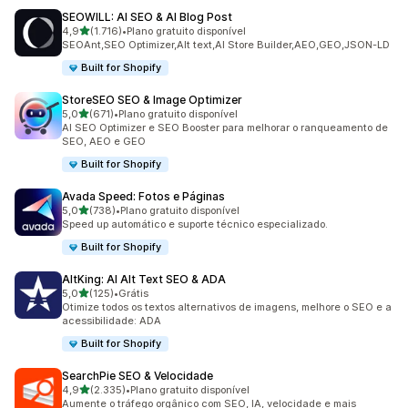
SEOWILL: AI SEO & AI Blog Post
de 5 estrelas
4,9
(1.716)
•
Plano gratuito disponível
1716 avaliações ao todo
SEOAnt,SEO Optimizer,Alt text,AI Store Builder,AEO,GEO,JSON-LD
Built for Shopify
StoreSEO SEO & Image Optimizer
de 5 estrelas
5,0
(671)
•
Plano gratuito disponível
671 avaliações ao todo
AI SEO Optimizer e SEO Booster para melhorar o ranqueamento de
SEO, AEO e GEO
Built for Shopify
Avada Speed: Fotos e Páginas
de 5 estrelas
5,0
(738)
•
Plano gratuito disponível
738 avaliações ao todo
Speed up automático e suporte técnico especializado.
Built for Shopify
AltKing: AI Alt Text SEO & ADA
de 5 estrelas
5,0
(125)
•
Grátis
125 avaliações ao todo
Otimize todos os textos alternativos de imagens, melhore o SEO e a
acessibilidade: ADA
Built for Shopify
SearchPie SEO & Velocidade
de 5 estrelas
4,9
(2.335)
•
Plano gratuito disponível
2335 avaliações ao todo
Aumente o tráfego orgânico com SEO, IA, velocidade e mais