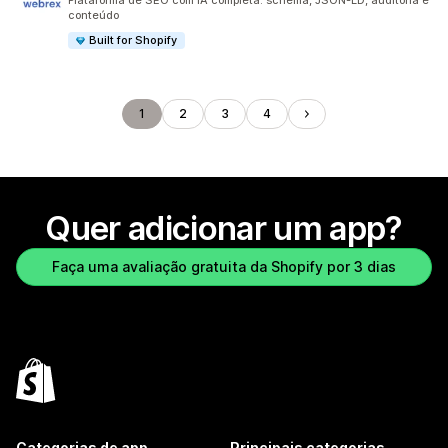
Plataforma de SEO com IA completa: schema, JSON-LD, auditoria e
conteúdo
Built for Shopify
1
2
3
4
Quer adicionar um app?
Faça uma avaliação gratuita da Shopify por 3 dias
Categorias de app
Principais categorias