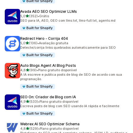
Built for Shopify
Avada AEO SEO Optimizer LLMs
de 5 estrelas
5,0
(352)
•
Grátis
352 avaliações ao todo
SEO para IA, AEO, GEO com llms.txt, llms-full.txt, agents.md
Built for Shopify
Redirect Hero ‑ Corrija 404
de 5 estrelas
5,0
(136)
•
Avaliação gratuita
136 avaliações ao todo
Detecte/corrija links quebrados automaticamente para SEO
Built for Shopify
Auto Blogs Agent AI Blog Posts
de 5 estrelas
4,8
(99)
•
Plano gratuito disponível
99 avaliações ao todo
A IA escreve e publica posts de blog de SEO de acordo com sua
programação.
Built for Shopify
SEO On: Criador de Blog com IA
de 5 estrelas
4,9
(533)
•
Plano gratuito disponível
533 avaliações ao todo
Escreva posts de blog com SEO usando IA rápida e facilmente
Built for Shopify
Webrex:AI SEO Optimizer Schema
de 5 estrelas
4,8
(529)
•
Plano gratuito disponível
529 avaliações ao todo