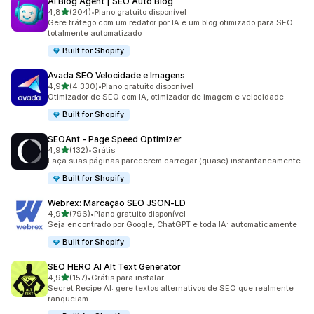
AI Blog Agent | SEO Auto Blog
de 5 estrelas
4,8
(204)
•
Plano gratuito disponível
204 avaliações ao todo
Gere tráfego com um redator por IA e um blog otimizado para SEO
totalmente automatizado
Built for Shopify
Avada SEO Velocidade e Imagens
de 5 estrelas
4,9
(4.330)
•
Plano gratuito disponível
4330 avaliações ao todo
Otimizador de SEO com IA, otimizador de imagem e velocidade
Built for Shopify
SEOAnt ‑ Page Speed Optimizer
de 5 estrelas
4,9
(132)
•
Grátis
132 avaliações ao todo
Faça suas páginas parecerem carregar (quase) instantaneamente
Built for Shopify
Webrex: Marcação SEO JSON‑LD
de 5 estrelas
4,9
(796)
•
Plano gratuito disponível
796 avaliações ao todo
Seja encontrado por Google, ChatGPT e toda IA: automaticamente
Built for Shopify
SEO HERO AI Alt Text Generator
de 5 estrelas
4,9
(157)
•
Grátis para instalar
157 avaliações ao todo
Secret Recipe AI: gere textos alternativos de SEO que realmente
ranqueiam