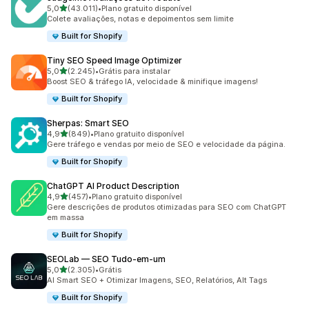
de 5 estrelas
5,0
(43.011)
•
Plano gratuito disponível
43011 avaliações ao todo
Colete avaliações, notas e depoimentos sem limite
Built for Shopify
Tiny SEO Speed Image Optimizer
de 5 estrelas
5,0
(2.245)
•
Grátis para instalar
2245 avaliações ao todo
Boost SEO & tráfego IA, velocidade & minifique imagens!
Built for Shopify
Sherpas: Smart SEO
de 5 estrelas
4,9
(849)
•
Plano gratuito disponível
849 avaliações ao todo
Gere tráfego e vendas por meio de SEO e velocidade da página.
Built for Shopify
ChatGPT AI Product Description
de 5 estrelas
4,9
(457)
•
Plano gratuito disponível
457 avaliações ao todo
Gere descrições de produtos otimizadas para SEO com ChatGPT
em massa
Built for Shopify
SEOLab — SEO Tudo‑em‑um
de 5 estrelas
5,0
(2.305)
•
Grátis
2305 avaliações ao todo
AI Smart SEO + Otimizar Imagens, SEO, Relatórios, Alt Tags
Built for Shopify