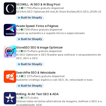
SEOWILL: AI SEO & AI Blog Post
de 5 estrelas
4,8
(1.719)
•
Plano gratuito disponível
1719 avaliações ao todo
SEOAnt,SEO Optimizer,Alt text,AI Store Builder,AEO,GEO,JSON-LD
Built for Shopify
Avada Speed: Fotos e Páginas
de 5 estrelas
5,0
(739)
•
Plano gratuito disponível
739 avaliações ao todo
Speed up automático e suporte técnico especializado.
Built for Shopify
StoreSEO SEO & Image Optimizer
de 5 estrelas
5,0
(671)
•
Plano gratuito disponível
671 avaliações ao todo
AI SEO Optimizer e SEO Booster para melhorar o ranqueamento de
SEO, AEO e GEO
Built for Shopify
SearchPie SEO & Velocidade
de 5 estrelas
4,9
(2.337)
•
Plano gratuito disponível
2337 avaliações ao todo
Aumente o tráfego orgânico com SEO, IA, velocidade e mais
Built for Shopify
AltKing: AI Alt Text SEO & ADA
de 5 estrelas
5,0
(127)
•
Grátis
127 avaliações ao todo
Otimize todos os textos alternativos de imagens, melhore o SEO e a
acessibilidade: ADA