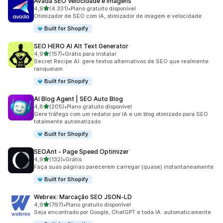
Avada SEO Velocidade e Imagens
de 5 estrelas
4,9
(4.331)
•
Plano gratuito disponível
4331 avaliações ao todo
Otimizador de SEO com IA, otimizador de imagem e velocidade
Built for Shopify
SEO HERO AI Alt Text Generator
de 5 estrelas
4,9
(157)
•
Grátis para instalar
157 avaliações ao todo
Secret Recipe AI: gere textos alternativos de SEO que realmente
ranqueiam
Built for Shopify
AI Blog Agent | SEO Auto Blog
de 5 estrelas
4,8
(205)
•
Plano gratuito disponível
205 avaliações ao todo
Gere tráfego com um redator por IA e um blog otimizado para SEO
totalmente automatizado
Built for Shopify
SEOAnt ‑ Page Speed Optimizer
de 5 estrelas
4,9
(132)
•
Grátis
132 avaliações ao todo
Faça suas páginas parecerem carregar (quase) instantaneamente
Built for Shopify
Webrex: Marcação SEO JSON‑LD
de 5 estrelas
4,9
(797)
•
Plano gratuito disponível
797 avaliações ao todo
Seja encontrado por Google, ChatGPT e toda IA: automaticamente