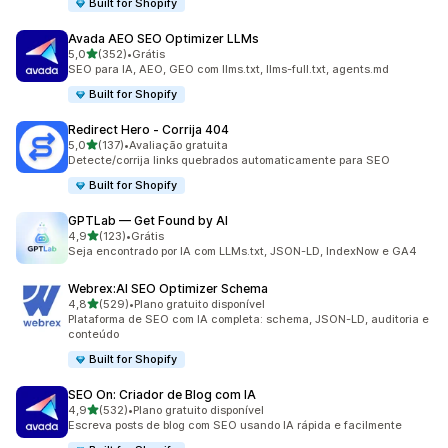
Built for Shopify
Avada AEO SEO Optimizer LLMs
de 5 estrelas
5,0
(352)
•
Grátis
352 avaliações ao todo
SEO para IA, AEO, GEO com llms.txt, llms-full.txt, agents.md
Built for Shopify
Redirect Hero ‑ Corrija 404
de 5 estrelas
5,0
(137)
•
Avaliação gratuita
137 avaliações ao todo
Detecte/corrija links quebrados automaticamente para SEO
Built for Shopify
GPTLab — Get Found by AI
de 5 estrelas
4,9
(123)
•
Grátis
123 avaliações ao todo
Seja encontrado por IA com LLMs.txt, JSON-LD, IndexNow e GA4
Webrex:AI SEO Optimizer Schema
de 5 estrelas
4,8
(529)
•
Plano gratuito disponível
529 avaliações ao todo
Plataforma de SEO com IA completa: schema, JSON-LD, auditoria e
conteúdo
Built for Shopify
SEO On: Criador de Blog com IA
de 5 estrelas
4,9
(532)
•
Plano gratuito disponível
532 avaliações ao todo
Escreva posts de blog com SEO usando IA rápida e facilmente