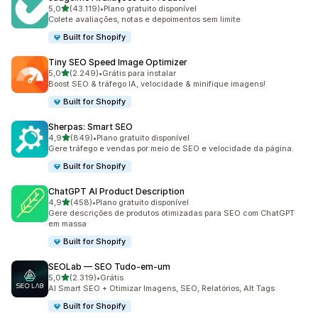
de 5 estrelas
5,0
(43.119)
•
Plano gratuito disponível
43119 avaliações ao todo
Colete avaliações, notas e depoimentos sem limite
Built for Shopify
Tiny SEO Speed Image Optimizer
de 5 estrelas
5,0
(2.249)
•
Grátis para instalar
2249 avaliações ao todo
Boost SEO & tráfego IA, velocidade & minifique imagens!
Built for Shopify
Sherpas: Smart SEO
de 5 estrelas
4,9
(849)
•
Plano gratuito disponível
849 avaliações ao todo
Gere tráfego e vendas por meio de SEO e velocidade da página.
Built for Shopify
ChatGPT AI Product Description
de 5 estrelas
4,9
(458)
•
Plano gratuito disponível
458 avaliações ao todo
Gere descrições de produtos otimizadas para SEO com ChatGPT
em massa
Built for Shopify
SEOLab — SEO Tudo‑em‑um
de 5 estrelas
5,0
(2.319)
•
Grátis
2319 avaliações ao todo
AI Smart SEO + Otimizar Imagens, SEO, Relatórios, Alt Tags
Built for Shopify