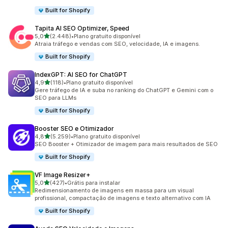
Built for Shopify
Tapita AI SEO Optimizer, Speed
de 5 estrelas
5,0
(2.448)
•
Plano gratuito disponível
2448 avaliações ao todo
Atraia tráfego e vendas com SEO, velocidade, IA e imagens.
Built for Shopify
IndexGPT: AI SEO for ChatGPT
de 5 estrelas
4,9
(118)
•
Plano gratuito disponível
118 avaliações ao todo
Gere tráfego de IA e suba no ranking do ChatGPT e Gemini com o
SEO para LLMs
Built for Shopify
Booster SEO e Otimizador
de 5 estrelas
4,8
(5.259)
•
Plano gratuito disponível
5259 avaliações ao todo
SEO Booster + Otimizador de imagem para mais resultados de SEO
Built for Shopify
VF Image Resizer+
de 5 estrelas
5,0
(427)
•
Grátis para instalar
427 avaliações ao todo
Redimensionamento de imagens em massa para um visual
profissional, compactação de imagens e texto alternativo com IA
Built for Shopify