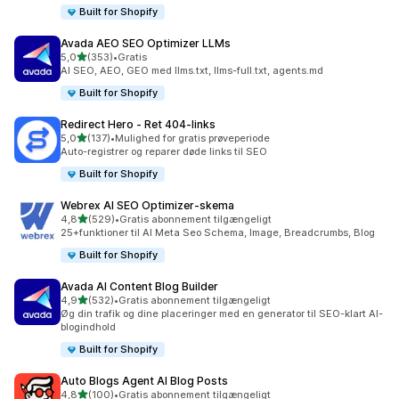
Built for Shopify
Avada AEO SEO Optimizer LLMs
ud af 5 stjerner
5,0
(353)
•
Gratis
353 anmeldelser i alt
AI SEO, AEO, GEO med llms.txt, llms-full.txt, agents.md
Built for Shopify
Redirect Hero ‑ Ret 404‑links
ud af 5 stjerner
5,0
(137)
•
Mulighed for gratis prøveperiode
137 anmeldelser i alt
Auto-registrer og reparer døde links til SEO
Built for Shopify
Webrex AI SEO Optimizer‑skema
ud af 5 stjerner
4,8
(529)
•
Gratis abonnement tilgængeligt
529 anmeldelser i alt
25+funktioner til AI Meta Seo Schema, Image, Breadcrumbs, Blog
Built for Shopify
Avada AI Content Blog Builder
ud af 5 stjerner
4,9
(532)
•
Gratis abonnement tilgængeligt
532 anmeldelser i alt
Øg din trafik og dine placeringer med en generator til SEO-klart AI-
blogindhold
Built for Shopify
Auto Blogs Agent AI Blog Posts
ud af 5 stjerner
4,8
(100)
•
Gratis abonnement tilgængeligt