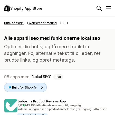
Shopify App Store
Butiksdesign
Websiteoptimering
SEO
Alle apps til seo med funktionerne lokal seo
Optimer din butik, og få mere trafik fra
søgninger. Føj alternativ tekst til billeder, ret
brudte links, og opret metatags.
98 apps med
Lokal SEO
Ryd
Built for Shopify
Judge.me Product Reviews App
ud af 5 stjerner
5,0
(43.165)
•
Gratis abonnement tilgængeligt
43165 anmeldelser i alt
Indsaml ubegrænsede produktanmeldelser, ratings og udtalelser