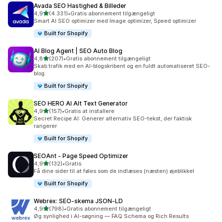
Avada SEO Hastighed & Billeder
ud af 5 stjerner
4,9
(4.331)
•
Gratis abonnement tilgængeligt
4331 anmeldelser i alt
Smart AI SEO optimizer med Image optimizer, Speed optimizer
Built for Shopify
AI Blog Agent | SEO Auto Blog
ud af 5 stjerner
4,8
(207)
•
Gratis abonnement tilgængeligt
207 anmeldelser i alt
Skab trafik med en AI-blogskribent og en fuldt automatiseret SEO-
blog
Built for Shopify
SEO HERO AI Alt Text Generator
ud af 5 stjerner
4,9
(157)
•
Gratis at installere
157 anmeldelser i alt
Secret Recipe AI: Generer alternativ SEO-tekst, der faktisk
rangerer
Built for Shopify
SEOAnt ‑ Page Speed Optimizer
ud af 5 stjerner
4,9
(132)
•
Gratis
132 anmeldelser i alt
Få dine sider til at føles som de indlæses (næsten) øjeblikkel
Built for Shopify
Webrex: SEO‑skema JSON‑LD
ud af 5 stjerner
4,9
(798)
•
Gratis abonnement tilgængeligt
798 anmeldelser i alt
Øg synlighed i AI-søgning — FAQ Schema og Rich Results