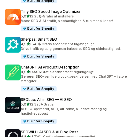
Built for Shopify
Tiny SEO Speed Image Optimizer
ud af 5 stjerner
5,0
(2.251)
•
Gratis at installere
2251 anmeldelser i alt
Boost SEO & AI-trafik, sidehastighed & minimer billeder!
Built for Shopify
Sherpas: Smart SEO
ud af 5 stjerner
4,9
(849)
•
Gratis abonnement tilgængeligt
849 anmeldelser i alt
Drive trafik og salg gennem forbedret SEO og sidehastighed.
Built for Shopify
ChatGPT AI Product Description
ud af 5 stjerner
4,9
(459)
•
Gratis abonnement tilgængeligt
459 anmeldelser i alt
Generer SEO-venlige produktbeskrivelser med ChatGPT – i store
mængder
Built for Shopify
SEOLab: All in SEO — AI SEO
ud af 5 stjerner
5,0
(2.323)
•
Gratis
2323 anmeldelser i alt
AI SEO-optimerer, AEO, alt-tekst, billedoptimering og
hastighedsboost
Built for Shopify
SEOWILL: AI SEO & AI Blog Post
ud af 5 stjerner
4,8
(1.720)
•
Gratis abonnement tilgængeligt