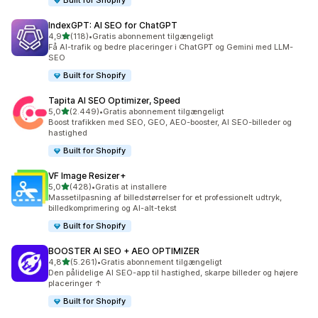
Built for Shopify
IndexGPT: AI SEO for ChatGPT
ud af 5 stjerner
4,9
(118)
•
Gratis abonnement tilgængeligt
118 anmeldelser i alt
Få AI-trafik og bedre placeringer i ChatGPT og Gemini med LLM-
SEO
Built for Shopify
Tapita AI SEO Optimizer, Speed
ud af 5 stjerner
5,0
(2.449)
•
Gratis abonnement tilgængeligt
2449 anmeldelser i alt
Boost trafikken med SEO, GEO, AEO-booster, AI SEO-billeder og
hastighed
Built for Shopify
VF Image Resizer+
ud af 5 stjerner
5,0
(428)
•
Gratis at installere
428 anmeldelser i alt
Massetilpasning af billedstørrelser for et professionelt udtryk,
billedkomprimering og AI-alt-tekst
Built for Shopify
BOOSTER AI SEO + AEO OPTIMIZER
ud af 5 stjerner
4,8
(5.261)
•
Gratis abonnement tilgængeligt
5261 anmeldelser i alt
Den pålidelige AI SEO-app til hastighed, skarpe billeder og højere
placeringer ↑
Built for Shopify