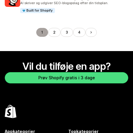
100 anmeldelser i alt
AI skriver og udgiver SEO-blogopslag efter din tidsplan.
Built for Shopify
1
2
3
4
Vil du tilføje en app?
Prøv Shopify gratis i 3 dage
Appkategorier
Topkategorier