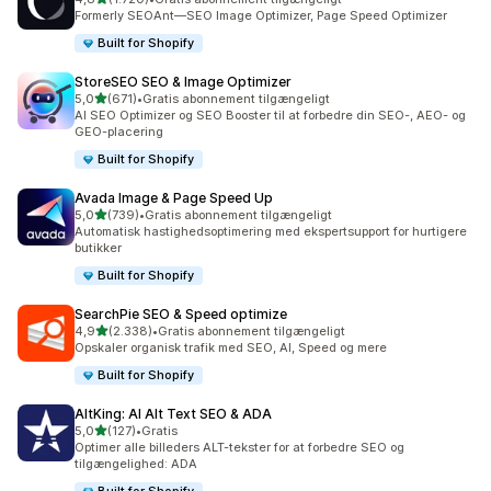
1720 anmeldelser i alt
Formerly SEOAnt—SEO Image Optimizer, Page Speed Optimizer
Built for Shopify
StoreSEO SEO & Image Optimizer
ud af 5 stjerner
5,0
(671)
•
Gratis abonnement tilgængeligt
671 anmeldelser i alt
AI SEO Optimizer og SEO Booster til at forbedre din SEO-, AEO- og
GEO-placering
Built for Shopify
Avada Image & Page Speed Up
ud af 5 stjerner
5,0
(739)
•
Gratis abonnement tilgængeligt
739 anmeldelser i alt
Automatisk hastighedsoptimering med ekspertsupport for hurtigere
butikker
Built for Shopify
SearchPie SEO & Speed optimize
ud af 5 stjerner
4,9
(2.338)
•
Gratis abonnement tilgængeligt
2338 anmeldelser i alt
Opskaler organisk trafik med SEO, AI, Speed og mere
Built for Shopify
AltKing: AI Alt Text SEO & ADA
ud af 5 stjerner
5,0
(127)
•
Gratis
127 anmeldelser i alt
Optimer alle billeders ALT-tekster for at forbedre SEO og
tilgængelighed: ADA